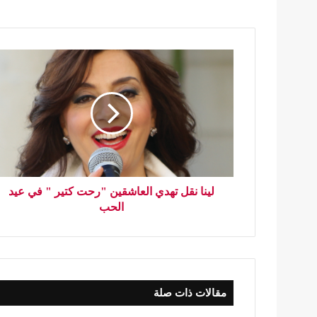
لينا نقل تهدي العاشقين "رحت كتير " في عيد
الحب
مقالات ذات صلة