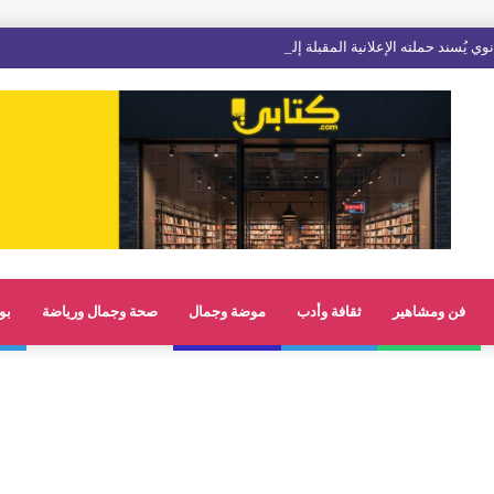
فن ومشاهير
ثقافة وأدب
موضة وجمال
صحة وجمال ورياضة
بو