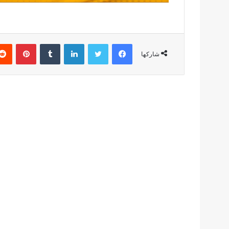
فيسبوك
تويتر
لينكدإن
بينتير
شاركها