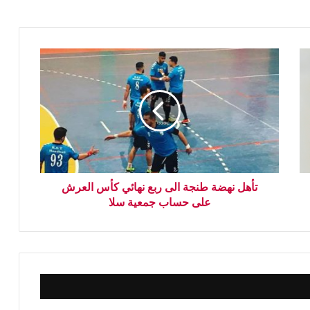
تأهل نهضة طنجة الى ربع نهائي كأس العرش
على حساب جمعية سلا