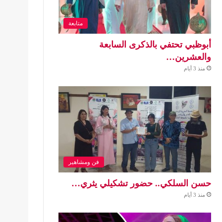
متابعة
أبوظبي تحتفي بالذكرى السابعة
والعشرين…
منذ 3 أيام
فن ومشاهير
حسن السلكي.. حضور تشكيلي يثري…
منذ 3 أيام