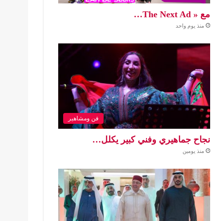
مع « The Next Ad…
منذ يوم واحد
فن ومشاهير
نجاح جماهيري وفني كبير يكلل…
منذ يومين