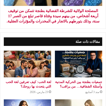
المصلحة الولائية للشرطة القضائية بطنجة تتمكن من توقيف
أربعة أشخاص، من بينهم سيدة وفتاة قاصر تبلغ من العمر 17
سنة، وذلك بتورطهم بالاتجار في المخدرات والمؤثرات العقلية.
مقالات ذات صلة
جمعيات بطنجة بين الحركية المدنية
لغة الحب: كيف تعرفين لغة الحب
وأسئلة الشفافية… من يراقب؟
التي يتحدث بها زوجك؟
منذ 3 أسابيع
23 مارس، 2026