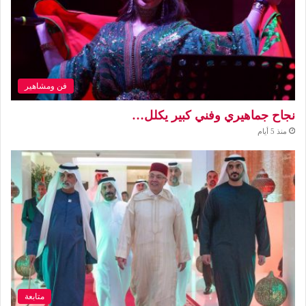
فن ومشاهير
نجاح جماهيري وفني كبير يكلل…
منذ 5 أيام
متابعة