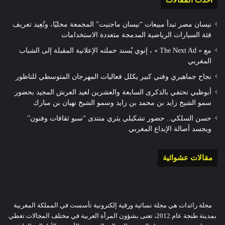
نيسان مصر تبدأ مبيعات “نيسان ماجنيت” المجمعة محليًا، وتُعِيد تعريف
فئة السيارات الرياضية المدمجة متعددة الاستخدامات
مع « The Next Ad » ، إنوي يُسند حملته الإعلانية المقبلة إلى الشباب
المغربي
نجاح جماهيري وفني كبير يكلل فعاليات المهرجان المتوسطي للناظور
أبوظبي تحتفي بالذكرى السابعة والعشرين لعيد العرش المجيد بحضور
سمو الشيخ زايد بن محمد بن زايد وسمو الشيخ نهيان بن مبارك
حسن السلكي.. حضور تشكيلي يثري منتدى “سبو ثقافات وفنون”
ويجسد أصالة الإبداع المغربي
مقالات عشوائية
مجلة رائدات هي مجلة نسائية ورقية إلكترونية تأسست في المملكة المغربية
بمدينة طنجة عام 2012، تعنى بشؤون المرأة العربية في مختلف المجالات.تغطي