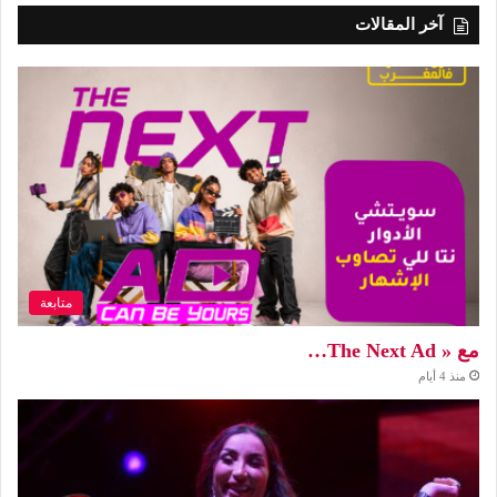
آخر المقالات
متابعة
مع « The Next Ad…
منذ 4 أيام