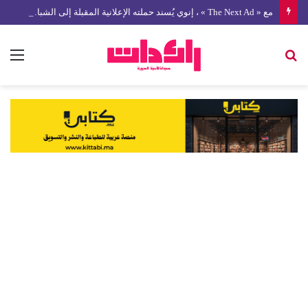
مع « The Next Ad » ، إنوي يُسند حملته الإعلانية المقبلة إلى الشباب المغربي
بحث
الق
عن