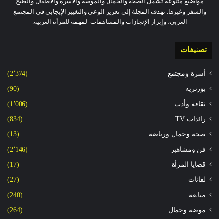
مواضيع متنوعة تشمل الصحة والجمال والموضة والأسرة والأطفال والطبخ
والسفر وغيرها. تهدف المجلة إلى تعزيز الوعي والتغيير الإيجابي في المجتمع
العربي، وإبراز الإنجازات والمساهمات المهمة للمرأة العربية.
تصنيفات
أسرة ومجتمع
(2٬374)
بورتريه
(90)
ثقافة وأدب
(1٬006)
رائدات TV
(834)
صحة وجمال ورياضة
(13)
فن ومشاهير
(2٬146)
قضايا المرأة
(17)
لقائات
(27)
متابعة
(240)
موضة وجمال
(264)