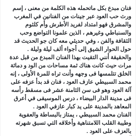
فنان مبدع بكل ماتحمله هذه الكلمة من معنى ، إسم
ورث حب العود عبر جينات من الفنانين في المغرب
والمشرق فهو امتداد لفريد الأطرش وأم كلثوم
والسنباطي وغيرهم ، الذين علمونا التواضع وحب
الثقافة والفن ، وفي حديثي معه كان جو الحديث قد
حول الحوار الشيق إلى أجواء ألف ليلة وليلة .
والحقيقة أنني التقيت بهذا الفنان المبدع من قبل عدة
مرات حيث كانت هناك ثمة مساحات من الود و دماثة
الخلق تتلمسها فى وجهه وأنت تراه للمرة الأولى ، إنه
محمد السبيطي عازف العود ، فنان قد بدأ عزفه على
آلة العود وهو فى سن الثامنة عشر فى مسقط رأسه
فى مدينة الدار البيضاء ، درس الموسيقى في أعرق
المعاهد بالمدينة على يد كبار عازفي العود .
الفنان محمد السبيطي ، يمتاز بالبساطة والعفوية
وطيبة القلب اللامتناهية وأخلاقه التي تسبق شهرته
بالعزف على العود .