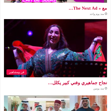
مع « The Next Ad…
منذ يوم واحد
فن ومشاهير
نجاح جماهيري وفني كبير يكلل…
منذ يومين