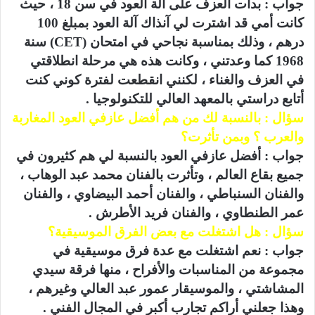
جواب : بدأت العزف على آلة العود في سن 18 ، حيث
كانت أمي قد اشترت لي آنذاك آلة العود بمبلغ 100
درهم ، وذلك بمناسبة نجاحي في امتحان (CET) سنة
1968 كما وعدتني ، وكانت هذه هي مرحلة انطلاقتي
في العزف والغناء ، لكنني انقطعت لفترة كوني كنت
أتابع دراستي بالمعهد العالي للتكنولوجيا .
سؤال : بالنسبة لك من هم أفضل عازفي العود المغاربة
والعرب ؟ وبمن تأثرت؟
جواب : أفضل عازفي العود بالنسبة لي هم كثيرون في
جميع بقاع العالم ، وتأثرت بالفنان محمد عبد الوهاب ،
والفنان السنباطي ، والفنان أحمد البيضاوي ، والفنان
عمر الطنطاوي ، والفنان فريد الأطرش .
سؤال : هل اشتغلت مع بعض الفرق الموسيقية؟
جواب : نعم اشتغلت مع عدة فرق موسيقية في
مجموعة من المناسبات والأفراح ، منها فرقة سيدي
المشاشتي ، والموسيقار عمور عبد العالي وغيرهم ،
وهذا جعلني أراكم تجارب أكبر في المجال الفني .