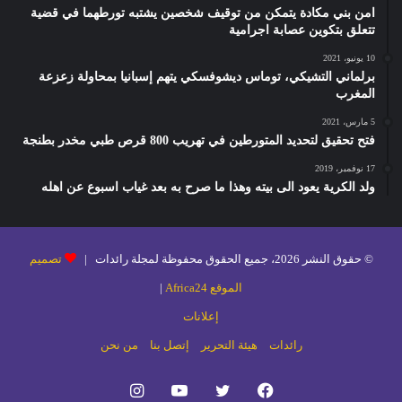
امن بني مكادة يتمكن من توقيف شخصين يشتبه تورطهما في قضية
تتعلق بتكوين عصابة اجرامية
10 يونيو، 2021
برلماني التشيكي، توماس ديشوفسكي يتهم إسبانيا بمحاولة زعزعة
المغرب
5 مارس، 2021
فتح تحقيق لتحديد المتورطين في تهريب 800 قرص طبي مخدر بطنجة
17 نوفمبر، 2019
ولد الكرية يعود الى بيته وهذا ما صرح به بعد غياب اسبوع عن اهله
© حقوق النشر 2026، جميع الحقوق محفوظة لمجلة رائدات |
تصميم
الموقع Africa24
|
إعلانات
رائدات
هيئة التحرير
إتصل بنا
من نحن
فيسبوك
تويتر
يوتيوب
انستقرام