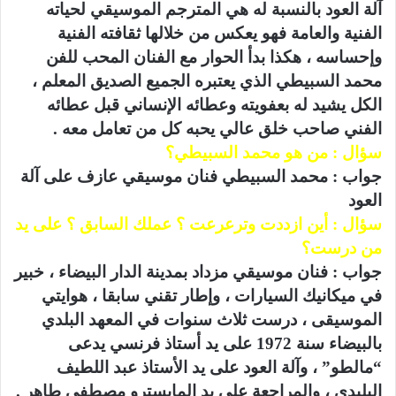
آلة العود بالنسبة له هي المترجم الموسيقي لحياته
الفنية والعامة فهو يعكس من خلالها ثقافته الفنية
وإحساسه ، هكذا بدأ الحوار مع الفنان المحب للفن
محمد السبيطي الذي يعتبره الجميع الصديق المعلم ،
الكل يشيد له بعفويته وعطائه الإنساني قبل عطائه
الفني صاحب خلق عالي يحبه كل من تعامل معه .
سؤال : من هو محمد السبيطي؟
جواب : محمد السبيطي فنان موسيقي عازف على آلة
العود
سؤال : أين ازددت وترعرعت ؟ عملك السابق ؟ على يد
من درست؟
جواب : فنان موسيقي مزداد بمدينة الدار البيضاء ، خبير
في ميكانيك السيارات ، وإطار تقني سابقا ، هوايتي
الموسيقى ، درست ثلاث سنوات في المعهد البلدي
بالبيضاء سنة 1972 على يد أستاذ فرنسي يدعى
“مالطو” ، وآلة العود على يد الأستاذ عبد اللطيف
البليدي ، والمراجعة على يد المايسترو مصطفى طاهر .