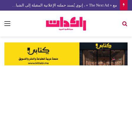
مع « The Next Ad » ، إنوي يُسند حملته الإعلانية المقبلة إلى الشباب المغربي
بحث
الق
عن