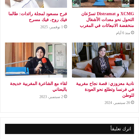
XCMG و Distramat تسرّعان
فرح مسعود لمجلة رائدات: طالما
التحول نحو معدات الأشغال
فيك روح، فيك مسرح
منخفضة الانبعاثات في المغرب
1 نوفمبر، 2025
منذ 6 أيام
نادية معزوزي: قصة نجاح مغربية
لقاء مع الشاعرة المغربية خديجة
في فرنسا وتطلع نحو العودة
بالبعناني
للوطن
2 سبتمبر، 2023
26 سبتمبر، 2024
اترك تعليقاً