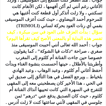
جواب : منذ الصغر كنت أستمع إلى الموسيقى ، وأردد
الأغاني رغم أنني لم أكن أفهمها ، لكن الأنغام كانت
تسكنني ، ولا زلت أتذكر أول قطعة كنت أغنيها هي
للمرحوم أحمد البيضاوي ، حيث كنت أعزف الموسيقى
بفمي أي رنات العود بحركة لساني (TRIMOLI)
سؤال : بدأت العزف على العود في سن مبكرة ، كيف
تفسر هذه البداية أو بالمعنى الأصح كيف تقرأها اليوم؟
جواب : أحمد الله تعالى أنني أحببت الموسيقى منذ
صغري ، صراحة “دكات فيا الشوكة” ، كما يقولون
خصوصا حين جاءت الفنانة أم كلثوم إلى المغرب
وأطربتنا بالأطلال ، حينها أحسست بنشوة الغناء وبدأت
أحفظ أغاني أم كلثوم ، وعبد الوهاب ، وعبد الهادي
بلخياط .. ويرجع الفضل في هذا التألق إلى صديق لي
في الحي ، هذا الأخير كان يصطحبني معه إلى المقهى
للتفرج في السهرة التي كانت تحييها آنذاك الفنانة أم
كلثوم ، حيث كان الصديق يدفع عني “درهم” ثمن
جلوسي في المقهى لأنني ساعتها كنت لا زلت أدرس .