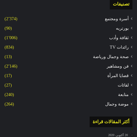
تصنيفات
أسرة ومجتمع
(2٬374)
بورتريه
(90)
ثقافة وأدب
(1٬006)
رائدات TV
(834)
صحة وجمال ورياضة
(13)
فن ومشاهير
(2٬146)
قضايا المرأة
(17)
لقائات
(27)
متابعة
(240)
موضة وجمال
(264)
أكثر المقالات قراءة
20 أكتوبر، 2020