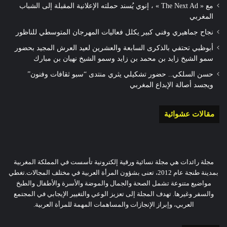
مع « The Next Ad » ، إنوي يُسند حملته الإعلانية المقبلة إلى الشباب
المغربي
نجاح جماهيري وفني كبير يكلل فعاليات المهرجان المتوسطي للناظور
أبوظبي تحتفي بالذكرى السابعة والعشرين لعيد العرش المجيد بحضور
سمو الشيخ زايد بن محمد بن زايد وسمو الشيخ نهيان بن مبارك
حسن السلكي.. حضور تشكيلي يثري منتدى “سبو ثقافات وفنون”
ويجسد أصالة الإبداع المغربي
مقالات عشوائية
مجلة رائدات هي مجلة نسائية ورقية إلكترونية تأسست في المملكة المغربية
بمدينة طنجة عام 2012، تعنى بشؤون المرأة العربية في مختلف المجالات.تغطي
مواضيع متنوعة تشمل الصحة والجمال والموضة والأسرة والأطفال والطبخ
والسفر وغيرها. تهدف المجلة إلى تعزيز الوعي والتغيير الإيجابي في المجتمع
العربي، وإبراز الإنجازات والمساهمات المهمة للمرأة العربية.