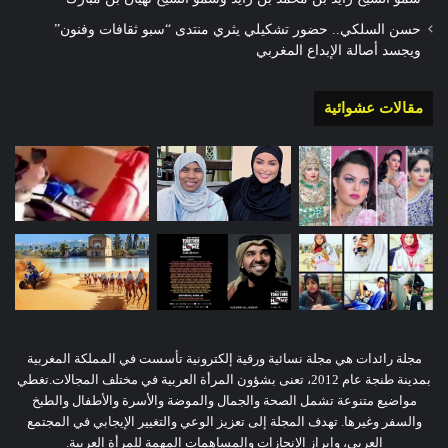
حسن السلكي.. حضور تشكيلي يثري منتدى “سبو ثقافات وفنون”
ويجسد أصالة الإبداع المغربي
مقالات عشوائية
مجلة رائدات هي مجلة نسائية ورقية إلكترونية تأسست في المملكة المغربية
بمدينة طنجة عام 2012، تعنى بشؤون المرأة العربية في مختلف المجالات.تغطي
مواضيع متنوعة تشمل الصحة والجمال والموضة والأسرة والأطفال والطبخ
والسفر وغيرها. تهدف المجلة إلى تعزيز الوعي والتغيير الإيجابي في المجتمع
العربي، وإبراز الإنجازات والمساهمات المهمة للمرأة العربية.