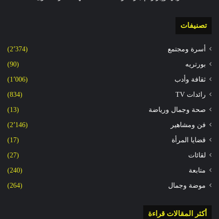
تصنيفات
أسرة ومجتمع
(2٬374)
بورتريه
(90)
ثقافة وأدب
(1٬006)
رائدات TV
(834)
صحة وجمال ورياضة
(13)
فن ومشاهير
(2٬146)
قضايا المرأة
(17)
لقائات
(27)
متابعة
(240)
موضة وجمال
(264)
أكثر المقالات قراءة