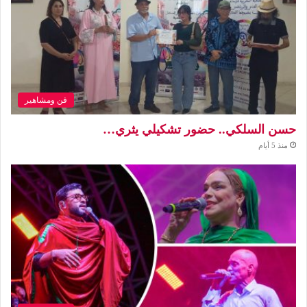
فن ومشاهير
حسن السلكي.. حضور تشكيلي يثري…
منذ 5 أيام