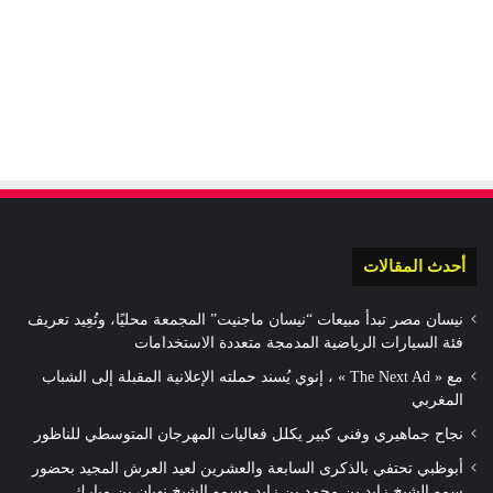
أحدث المقالات
نيسان مصر تبدأ مبيعات “نيسان ماجنيت” المجمعة محليًا، وتُعِيد تعريف
فئة السيارات الرياضية المدمجة متعددة الاستخدامات
مع « The Next Ad » ، إنوي يُسند حملته الإعلانية المقبلة إلى الشباب
المغربي
نجاح جماهيري وفني كبير يكلل فعاليات المهرجان المتوسطي للناظور
أبوظبي تحتفي بالذكرى السابعة والعشرين لعيد العرش المجيد بحضور
سمو الشيخ زايد بن محمد بن زايد وسمو الشيخ نهيان بن مبارك