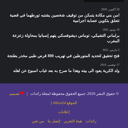
20 أكتوبر، 2020
امن بني مكادة يتمكن من توقيف شخصين يشتبه تورطهما في قضية
تتعلق بتكوين عصابة اجرامية
10 يونيو، 2021
برلماني التشيكي، توماس ديشوفسكي يتهم إسبانيا بمحاولة زعزعة
المغرب
5 مارس، 2021
فتح تحقيق لتحديد المتورطين في تهريب 800 قرص طبي مخدر بطنجة
17 نوفمبر، 2019
ولد الكرية يعود الى بيته وهذا ما صرح به بعد غياب اسبوع عن اهله
© حقوق النشر 2026، جميع الحقوق محفوظة لمجلة رائدات |
تصميم
الموقع Africa24
|
إعلانات
رائدات
هيئة التحرير
إتصل بنا
من نحن