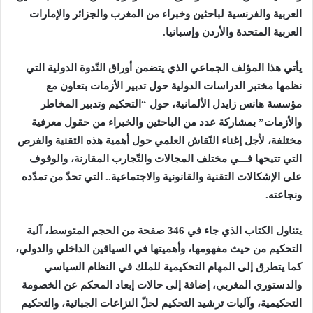
العربية والفرنسية لباحثين وخبراء من المغرب والجزائر والإمارات
العربية المتحدة والأردن وإسبانيا.
يأتي هذا المؤلف الجماعي الذي يتضمن أوراق النّدوة الدولية التي
نظمها مختبر الدراسات الدولية حول تدبير الأزمات بتعاون مع
مؤسسة هانس زايدل الألمانية، حول “التحكيم وتدبير المخاطر
والأزمات” بمشاركة عدد من الباحثين والخبراء من حقول معرفية
مختلفة، لأجل إغناء النّقاش العلمي حول أهمية هذه التقنية والفرص
التي تتيحها فـــي مختلف المجالات والتّجارب المقارنة، والوقوف
على الإشكالات التقنية والقانونية والاجتماعية.. التي تحدّ من تمدّده
ونجاعته.
يتناول الكتاب الذي جاء في 346 صفحة من الحجم المتوسط، آلية
التحكيم من حيث مفهومها، وأهميتها في السياقين الداخلي والدولي،
كما يتطرق إلى المهام التحكيمية للملك في النظام السياسي
والدستوري المغربي، إضافة إلى حالات إبعاد المحكم عن الخصومة
التحكيمية، وآليات ترشيد التحكيم لحلّ النزاعات الجبائية، والتحكيم