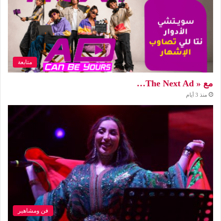
متابعة
مع « The Next Ad…
منذ 3 أيام
فن ومشاهير