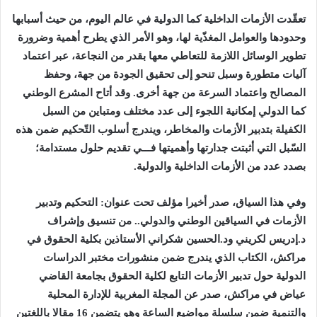
تعقّدت الأزمات الداخلية كما الدولية في عالم اليوم، من حيث أسبابها
وحدودها والعوامل المغذّية لها، وهو الأمر الذي يطرح أهمية وضرورة
تطوير الوسائل اللازمة للتعاطي معها بقدر من النجاعة، عبر اعتماد
آليات متطورة وسبل تنحو إلى تحقيق الجودة من جهة، وحفظ
المصالح واعتماد السرعة من جهة أخرى. وقد أتاح المشرع الوطني
كما الدولي إمكانية اللجوء إلى عدد مختلف ومتباين من السبل
الكفيلة بتدبير الأزمات والمخاطر، ويندرج أسلوب التّحكيم ضمن هذه
السّبل التي أثبتت جدارتها وأهميتها فـــي تقديم حلول مستدامة؛
بصدد عدد من الأزمات الداخلية والدولية.
وفي هذا السياق، صدر أخيرا مؤلف تحت عنوان: التحكيم وتدبير
الأزمات في السياقين الوطني والدولي.. من تنسيق وإشراف
د.إدريس لكريني ود.الحسين شكراني الأستاذين بكلية الحقوق في
مراكش، الكتاب الذي يندرج ضمن منشورات مختبر الدراسات
الدولية حول تدبير الأزمات التابع لكلية الحقوق بجامعة القاضي
عياض في مراكش، صدر عن المجلة المغربية للإدارة المحلية
والتنمية ضمن سلسلة مواضيع الساعة وهو يتضمن 16 مقالا باللغتين