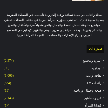
مجلة رائدات هي مجلة نسائية ورقية إلكترونية تأسست في المملكة المغربية
بمدينة طنجة عام 2012، تعنى بشؤون المرأة العربية في مختلف المجالات.تغطي
مواضيع متنوعة تشمل الصحة والجمال والموضة والأسرة والأطفال والطبخ
والسفر وغيرها. تهدف المجلة إلى تعزيز الوعي والتغيير الإيجابي في المجتمع
العربي، وإبراز الإنجازات والمساهمات المهمة للمرأة العربية.
تصنيفات
أسرة ومجتمع
(2٬374)
بورتريه
(90)
ثقافة وأدب
(1٬006)
رائدات TV
(834)
صحة وجمال ورياضة
(13)
فن ومشاهير
(2٬146)
قضايا المرأة
(17)