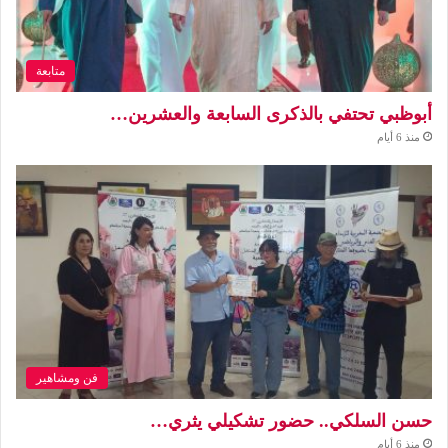
متابعة
أبوظبي تحتفي بالذكرى السابعة والعشرين…
منذ 6 أيام
فن ومشاهير
حسن السلكي.. حضور تشكيلي يثري…
منذ 6 أيام