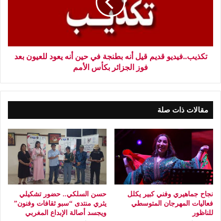
تكذيب..فيديو قديم قيل أنه بطنجة في حين أنه يعود للعيون بعد
فوز الجزائر بكأس الأمم
مقالات ذات صلة
نجاح جماهيري وفني كبير يكلل
حسن السلكي.. حضور تشكيلي
فعاليات المهرجان المتوسطي
يثري منتدى “سبو ثقافات وفنون”
للناظور
ويجسد أصالة الإبداع المغربي