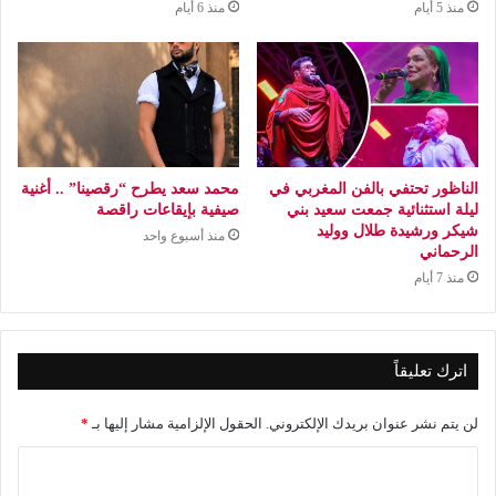
منذ 5 أيام
منذ 6 أيام
الناظور تحتفي بالفن المغربي في
محمد سعد يطرح “رقصينا” .. أغنية
ليلة استثنائية جمعت سعيد بني
صيفية بإيقاعات راقصة
شيكر ورشيدة طلال ووليد
منذ أسبوع واحد
الرحماني
منذ 7 أيام
اترك تعليقاً
لن يتم نشر عنوان بريدك الإلكتروني.
الحقول الإلزامية مشار إليها بـ
*
ا
ل