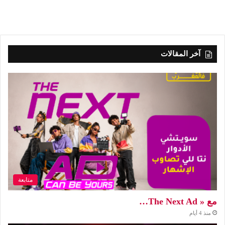
آخر المقالات
متابعة
مع « The Next Ad…
منذ 4 أيام