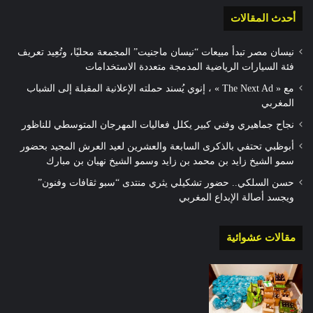
أحدث المقالات
نيسان مصر تبدأ مبيعات “نيسان ماجنيت” المجمعة محليًا، وتُعِيد تعريف
فئة السيارات الرياضية المدمجة متعددة الاستخدامات
مع « The Next Ad » ، إنوي يُسند حملته الإعلانية المقبلة إلى الشباب
المغربي
نجاح جماهيري وفني كبير يكلل فعاليات المهرجان المتوسطي للناظور
أبوظبي تحتفي بالذكرى السابعة والعشرين لعيد العرش المجيد بحضور
سمو الشيخ زايد بن محمد بن زايد وسمو الشيخ نهيان بن مبارك
حسن السلكي.. حضور تشكيلي يثري منتدى “سبو ثقافات وفنون”
ويجسد أصالة الإبداع المغربي
مقالات عشوائية