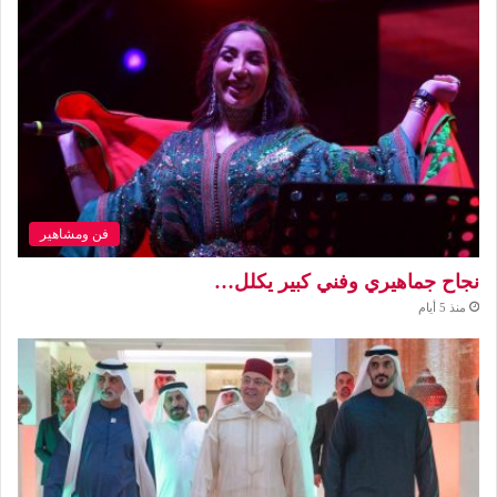
فن ومشاهير
نجاح جماهيري وفني كبير يكلل…
منذ 5 أيام