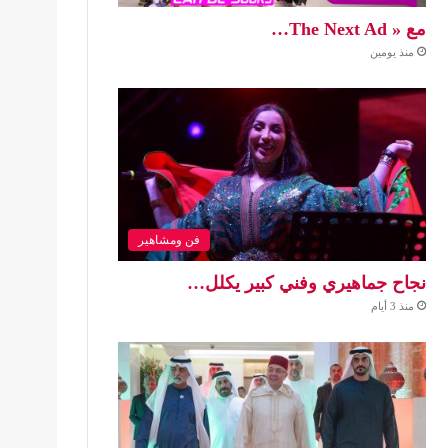
مع « The Next Ad…
منذ يومين
فن ومشاهير
نجاح جماهيري وفني كبير يكلل…
منذ 3 أيام