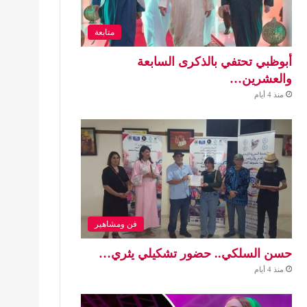
متابعة
أبوظبي تحتفي بالذكرى السابعة
والعشرين…
منذ 4 أيام
فن ومشاهير
حسن السلكي.. حضور تشكيلي يثري…
منذ 4 أيام