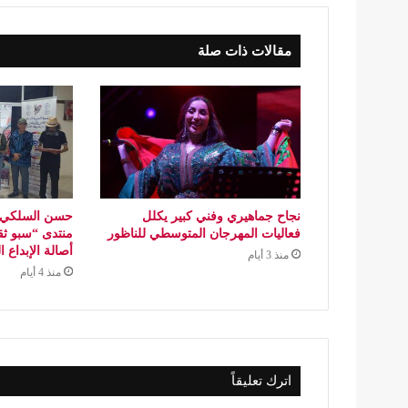
مقالات ذات صلة
نجاح جماهيري وفني كبير يكلل
حسن السلكي..
فعاليات المهرجان المتوسطي للناظور
منتدى “سبو ثق
أصالة الإبداع 
منذ 3 أيام
منذ 4 أيام
اترك تعليقاً