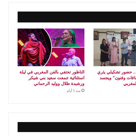
 حضور تشكيلي يثري
الناظور تحتفي بالفن المغربي في ليلة
افات وفنون” ويجسد
استثنائية جمعت سعيد بني شيكر
المغربي
ورشيدة طلال ووليد الرحماني
منذ 5 أيام