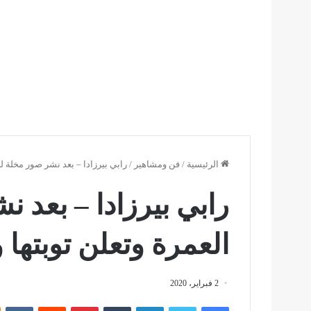
الرئيسية
/
فن ومشاهير
/
رابي بيرزادا – بعد نشر صور مخلة لها
رابي بيرزادا – بعد ن
العمرة وتعلن توبتها و
2 فبراير، 2020
فيسبوك
تويتر
لينكدإن
بينتيريست