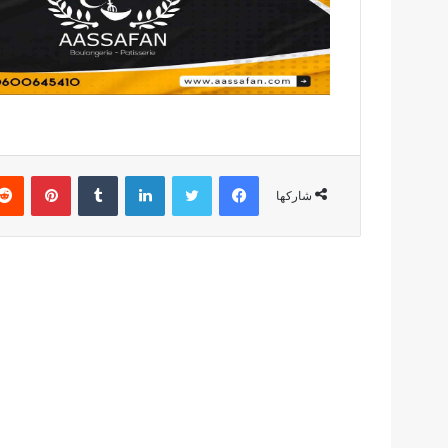
فيسبوك
تويتر
لينكدإن
بينتير
شاركها