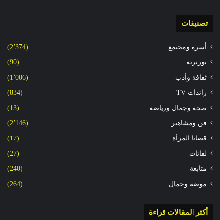
تصنيفات
أسرة ومجتمع
(2٬374)
بورتريه
(90)
ثقافة وأدب
(1٬006)
رائدات TV
(834)
صحة وجمال ورياضة
(13)
فن ومشاهير
(2٬146)
قضايا المرأة
(17)
لقائات
(27)
متابعة
(240)
موضة وجمال
(264)
أكثر المقالات قراءة