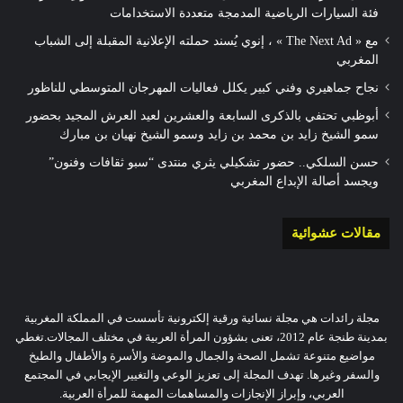
فئة السيارات الرياضية المدمجة متعددة الاستخدامات
مع « The Next Ad » ، إنوي يُسند حملته الإعلانية المقبلة إلى الشباب
المغربي
نجاح جماهيري وفني كبير يكلل فعاليات المهرجان المتوسطي للناظور
أبوظبي تحتفي بالذكرى السابعة والعشرين لعيد العرش المجيد بحضور
سمو الشيخ زايد بن محمد بن زايد وسمو الشيخ نهيان بن مبارك
حسن السلكي.. حضور تشكيلي يثري منتدى “سبو ثقافات وفنون”
ويجسد أصالة الإبداع المغربي
مقالات عشوائية
مجلة رائدات هي مجلة نسائية ورقية إلكترونية تأسست في المملكة المغربية
بمدينة طنجة عام 2012، تعنى بشؤون المرأة العربية في مختلف المجالات.تغطي
مواضيع متنوعة تشمل الصحة والجمال والموضة والأسرة والأطفال والطبخ
والسفر وغيرها. تهدف المجلة إلى تعزيز الوعي والتغيير الإيجابي في المجتمع
العربي، وإبراز الإنجازات والمساهمات المهمة للمرأة العربية.