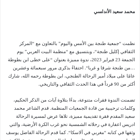
محمد
سعيد
الأندلسي
نظمت
“
جمعية
طنجة
بين
الأمس
واليوم
”
بالتعاون
مع
“
المركز
الثقافي
إكليل
طنجة
“
،
وبتنسيق
مع
“
منظمة
البيت
العربي
”
يوم
الجمعة
23
فبراير
2023
،
ندوة
مميزة
بعنوان
“
على
خطى
ابن
بطوطة
…
من
طنجة
شرقا
و
غربا
“.
احتفاءً
بذكرى
مرور
سبعمائة
وعشرين
عامًا
على
ميلاد
أمير
الرحالة
الطنجي،
ابن
بطوطة
رحمه
الله،
شارك
أكثر
من
90
فرداً
في
هذا
الحدث
الثقافي
والتاريخي
.
تضمنت
الندوة
فقرات
متنوعة،
بدءًا
بتلاوة
آيات
من
الذكر
الحكيم،
وكلمات
ترحيبية
من
قادة
الجمعيات
المنظمة
.
قدم
الشاعر
محمد
سعيد
المقدم
فقرة
تقديمية
مميزة،
تلاها
عرض
لمسيرة
الرحالة
ادريس
اعفارة
في
رحلاته
الشمسية
نحو
غرب
الكرة
الأرضية،
والتي
وثقها
في
كتابه
“
مغربي
في
آلاسكا
“.
كما
قدم
الرحالة
الفاضل
يوسف