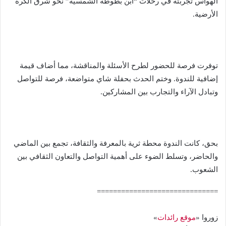
الهواس
تجربته
في
رحلات
“
ابن
بطوطة
الشمسية
”
نحو
شرق
الكرة
الأرضية
.
توفرت
فرصة
للحضور
لطرح
الأسئلة
والمناقشة،
مما
أضاف
قيمة
إضافية
للندوة
.
وختم
الحدث
بحفلة
شاي
متواضعة،
فرصة
للتواصل
وتبادل
الآراء
والتجارب
بين
المشاركين
.
بحق،
كانت
الندوة
محطة
ثرية
بالمعرفة
والثقافة،
تجمع
بين
الماضي
والحاضر،
وتسلط
الضوء
على
أهمية
التواصل
والتعاون
الثقافي
بين
الشعوب
.
==============================
زوروا «
موقع رائدات
»