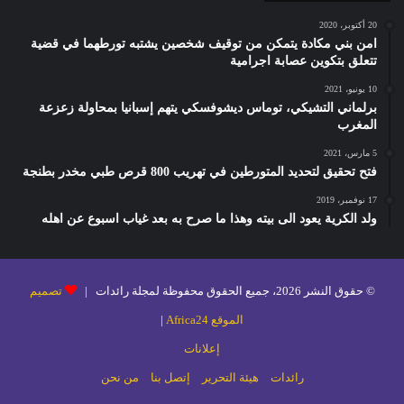
20 أكتوبر، 2020
امن بني مكادة يتمكن من توقيف شخصين يشتبه تورطهما في قضية
تتعلق بتكوين عصابة اجرامية
10 يونيو، 2021
برلماني التشيكي، توماس ديشوفسكي يتهم إسبانيا بمحاولة زعزعة
المغرب
5 مارس، 2021
فتح تحقيق لتحديد المتورطين في تهريب 800 قرص طبي مخدر بطنجة
17 نوفمبر، 2019
ولد الكرية يعود الى بيته وهذا ما صرح به بعد غياب اسبوع عن اهله
© حقوق النشر 2026، جميع الحقوق محفوظة لمجلة رائدات |
تصميم
الموقع Africa24
|
إعلانات
رائدات
هيئة التحرير
إتصل بنا
من نحن