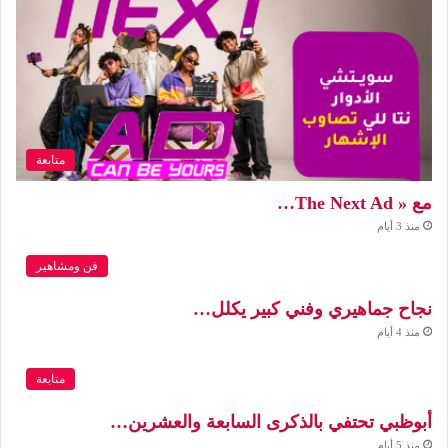
متابعة
مع « The Next Ad…
منذ 3 أيام
فن ومشاهير
نجاح جماهيري وفني كبير يكلل…
منذ 4 أيام
متابعة
أبوظبي تحتفي بالذكرى السابعة والعشرين…
منذ 5 أيام