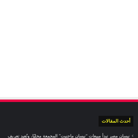
أحدث المقالات
نيسان مصر تبدأ مبيعات “نيسان ماجنيت” المجمعة محليًا، وتُعِيد تعريف