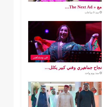
مع « The Next Ad…
منذ 9 ساعات
فن ومشاهير
نجاح جماهيري وفني كبير يكلل…
منذ يوم واحد