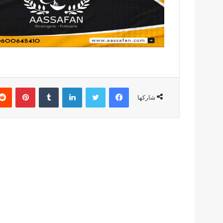
فيسبوك
تويتر
لينكدإن
بينتير
شاركها