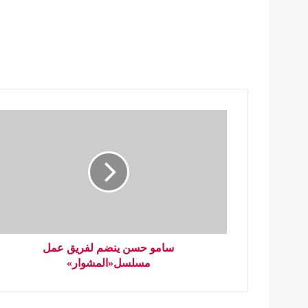
سامو حسن ينضم لفريق عمل
مسلسل«المشوار»