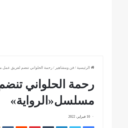
الرئيسية
/
فن ومشاهير
/
رحمة الحلواني تنضم لفريق عمل 
رحمة الحلواني تنضم
مسلسل«الرواية»
10 فبراير، 2022
فيسبوك
تويتر
لينكدإن
بينتيريست