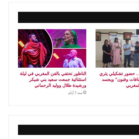
 حضور تشكيلي يثري
الناظور تحتفي بالفن المغربي في ليلة
افات وفنون” ويجسد
استثنائية جمعت سعيد بني شيكر
المغربي
ورشيدة طلال ووليد الرحماني
منذ 3 أيام