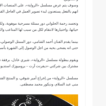
وسوف يتم عرض مسلسل «الرواية»، على المنصات الإلكتر
انهم بالفعل يستعدون لبدء تصوير العمل في العاجل الق
وتجسد رحمة الحلواني دور ممثلة مسرحية موهوبة، ولك
حياتها، واختيارها لانتقام لكل من سبب لها المتاعب وا
بينما يقدم الفنان أحمد الشامي، دور الممثل الوصول
حتى انه يضحى بحبه من اجل الوصول إلى الشهرة بأس
ويقوم ببطولة مسلسل «الرواية»، شيري عادل، برفقة نخب
مشترك بين شركتي «ديفرنت آرت – بروميوزك استديو
مسلسل «الرواية» من إخراج أمير شوقي، و المنتج الف
منى عبد السلام، وديكور محمد مصطفى.