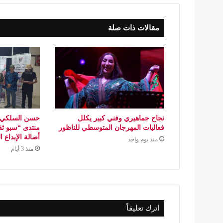
مقالات ذات صلة
نجاح جماهيري وفني كبير يكلل
حسن السلكي..
فعاليات المهرجان المتوسطي للناظور
منتدى “سبو ثق
أصالة الإبداع 
منذ يوم واحد
منذ 3 أيام
اترك تعليقاً