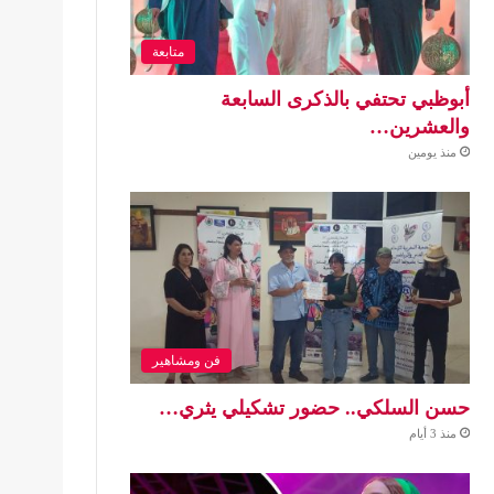
متابعة
أبوظبي تحتفي بالذكرى السابعة
والعشرين…
منذ يومين
فن ومشاهير
حسن السلكي.. حضور تشكيلي يثري…
منذ 3 أيام