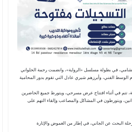
 الشامي، في بطولة مسلسل «الرواية»، وانضمت رحمة الحلواني
الوسط الفني، وأبرزهم شيري عادل التي تقوم بدور المحامية
، تتم في أثناء افتتاح عرض مسرحي، ويتورط جميع الحاضرين
انين، ويتورطون في المشاكل والمصاعب وإلقاء التهم على
رواية»، التي يتكون من 10 حلقات، رحلة البحث عن الجاني، في إطار من الغموض والإثارة