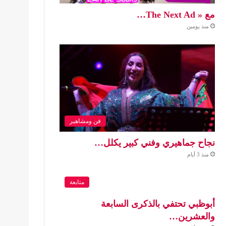
مع « The Next Ad…
منذ يومين
فن ومشاهير
نجاح جماهيري وفني كبير يكلل…
منذ 3 أيام
متابعة
أبوظبي تحتفي بالذكرى السابعة
والعشرين…