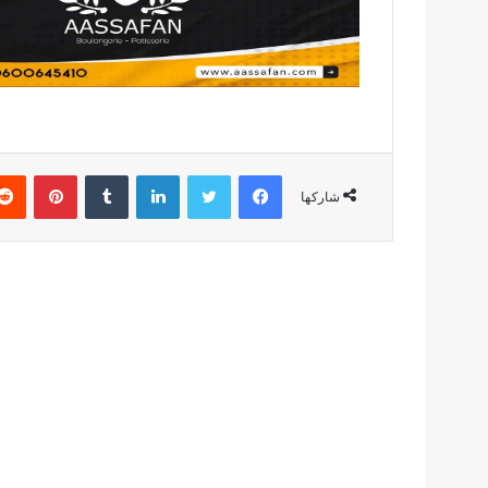
فيسبوك
تويتر
لينكدإن
بينتير
شاركها