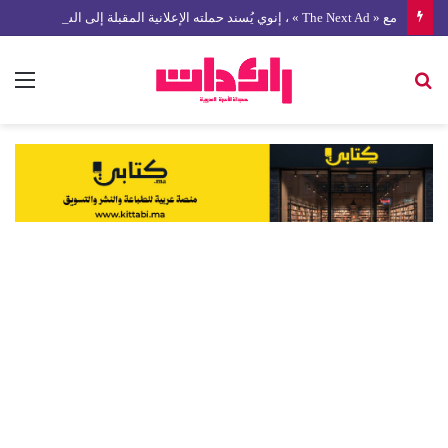
مع « The Next Ad » ، إنوي يُسند حملته الإعلانية المقبلة إلى الشباب المغربي
بحث
الق
عن