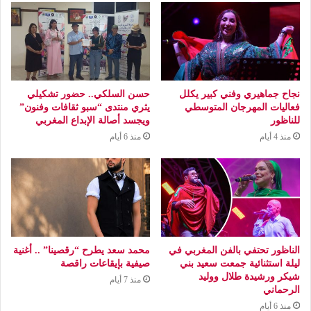
نجاح جماهيري وفني كبير يكلل
حسن السلكي.. حضور تشكيلي
فعاليات المهرجان المتوسطي
يثري منتدى “سبو ثقافات وفنون”
للناظور
ويجسد أصالة الإبداع المغربي
منذ 4 أيام
منذ 6 أيام
الناظور تحتفي بالفن المغربي في
محمد سعد يطرح “رقصينا” .. أغنية
ليلة استثنائية جمعت سعيد بني
صيفية بإيقاعات راقصة
شيكر ورشيدة طلال ووليد
منذ 7 أيام
الرحماني
منذ 6 أيام