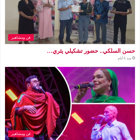
فن ومشاهير
حسن السلكي.. حضور تشكيلي يثري…
منذ 6 أيام
فن ومشاهير