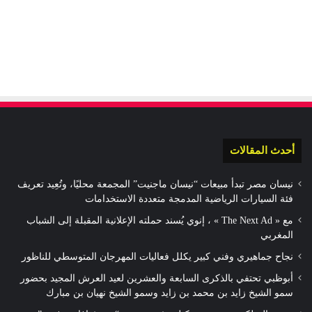
أحدث المقالات
نيسان مصر تبدأ مبيعات “نيسان ماجنيت” المجمعة محليًا، وتُعِيد تعريف
فئة السيارات الرياضية المدمجة متعددة الاستخدامات
مع « The Next Ad » ، إنوي يُسند حملته الإعلانية المقبلة إلى الشباب
المغربي
نجاح جماهيري وفني كبير يكلل فعاليات المهرجان المتوسطي للناظور
أبوظبي تحتفي بالذكرى السابعة والعشرين لعيد العرش المجيد بحضور
سمو الشيخ زايد بن محمد بن زايد وسمو الشيخ نهيان بن مبارك