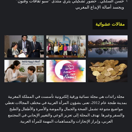
حسن السلكي.. حضور تشكيلي يثري منتدى “سبو ثقافات وفنون”
ويجسد أصالة الإبداع المغربي
مقالات عشوائية
مجلة رائدات هي مجلة نسائية ورقية إلكترونية تأسست في المملكة المغربية
بمدينة طنجة عام 2012، تعنى بشؤون المرأة العربية في مختلف المجالات.تغطي
مواضيع متنوعة تشمل الصحة والجمال والموضة والأسرة والأطفال والطبخ
والسفر وغيرها. تهدف المجلة إلى تعزيز الوعي والتغيير الإيجابي في المجتمع
العربي، وإبراز الإنجازات والمساهمات المهمة للمرأة العربية.