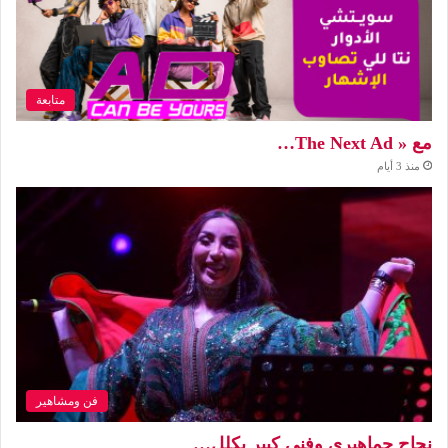
متابعة
مع « The Next Ad…
منذ 3 أيام
فن ومشاهير
نجاح جماهيري وفني كبير يكلل…