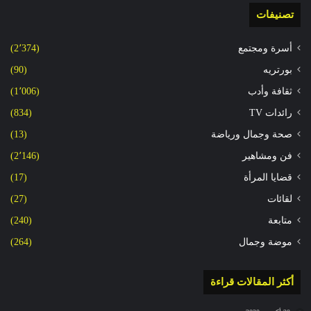
تصنيفات
أسرة ومجتمع
(2٬374)
بورتريه
(90)
ثقافة وأدب
(1٬006)
رائدات TV
(834)
صحة وجمال ورياضة
(13)
فن ومشاهير
(2٬146)
قضايا المرأة
(17)
لقائات
(27)
متابعة
(240)
موضة وجمال
(264)
أكثر المقالات قراءة