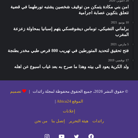
20 أكتوبر، 2020
امن بني مكادة يتمكن من توقيف شخصين يشتبه تورطهما في قضية
تتعلق بتكوين عصابة اجرامية
10 يونيو، 2021
برلماني التشيكي، توماس ديشوفسكي يتهم إسبانيا بمحاولة زعزعة
المغرب
5 مارس، 2021
فتح تحقيق لتحديد المتورطين في تهريب 800 قرص طبي مخدر بطنجة
17 نوفمبر، 2019
ولد الكرية يعود الى بيته وهذا ما صرح به بعد غياب اسبوع عن اهله
© حقوق النشر 2026، جميع الحقوق محفوظة لمجلة رائدات |
تصميم
الموقع Africa24
|
إعلانات
رائدات
هيئة التحرير
إتصل بنا
من نحن
فيسبوك
تويتر
يوتيوب
انستقرام