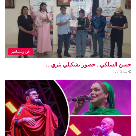
فن ومشاهير
حسن السلكي.. حضور تشكيلي يثري…
منذ 3 أيام