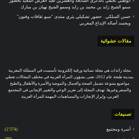
أبوظبي تحتفي بالذكرى السابعة والعشرين لعيد العرش المجيد بحضور
سمو الشيخ زايد بن محمد بن زايد وسمو الشيخ نهيان بن مبارك
حسن السلكي.. حضور تشكيلي يثري منتدى “سبو ثقافات وفنون”
ويجسد أصالة الإبداع المغربي
مقالات عشوائية
مجلة رائدات هي مجلة نسائية ورقية إلكترونية تأسست في المملكة المغربية
بمدينة طنجة عام 2012، تعنى بشؤون المرأة العربية في مختلف المجالات.تغطي
مواضيع متنوعة تشمل الصحة والجمال والموضة والأسرة والأطفال والطبخ
والسفر وغيرها. تهدف المجلة إلى تعزيز الوعي والتغيير الإيجابي في المجتمع
العربي، وإبراز الإنجازات والمساهمات المهمة للمرأة العربية.
تصنيفات
أسرة ومجتمع
(2٬374)
بورتريه
(90)