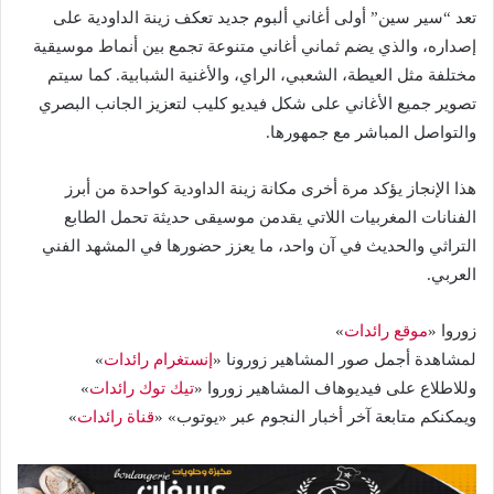
تعد “سير سين” أولى أغاني ألبوم جديد تعكف زينة الداودية على
إصداره، والذي يضم ثماني أغاني متنوعة تجمع بين أنماط موسيقية
مختلفة مثل العيطة، الشعبي، الراي، والأغنية الشبابية. كما سيتم
تصوير جميع الأغاني على شكل فيديو كليب لتعزيز الجانب البصري
والتواصل المباشر مع جمهورها.
هذا الإنجاز يؤكد مرة أخرى مكانة زينة الداودية كواحدة من أبرز
الفنانات المغربيات اللاتي يقدمن موسيقى حديثة تحمل الطابع
التراثي والحديث في آن واحد، ما يعزز حضورها في المشهد الفني
العربي.
زوروا «
موقع رائدات
»
لمشاهدة أجمل صور المشاهير زورونا «
إنستغرام رائدات
»
وللاطلاع على فيديوهاف المشاهير زوروا «
تيك توك رائدات
»
ويمكنكم متابعة آخر أخبار النجوم عبر «يوتوب» «
قناة رائدات
»