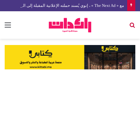
مع « The Next Ad » ، إنوي يُسند حملته الإعلانية المقبلة إلى الشباب المغربي
بحث
الق
عن