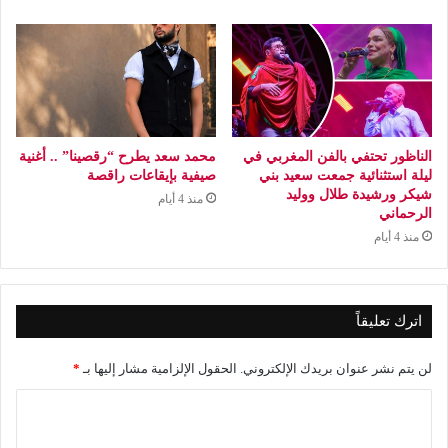
الناظور تحتفي بالفن المغربي في
محمد سعد يطرح “رقصينا” .. أغنية
ليلة استثنائية جمعت سعيد بني
صيفية بإيقاعات راقصة
شيكر ورشيدة طلال ووليد
منذ 4 أيام
الرحماني
منذ 4 أيام
اترك تعليقاً
لن يتم نشر عنوان بريدك الإلكتروني.
الحقول الإلزامية مشار إليها بـ
*
ا
ل