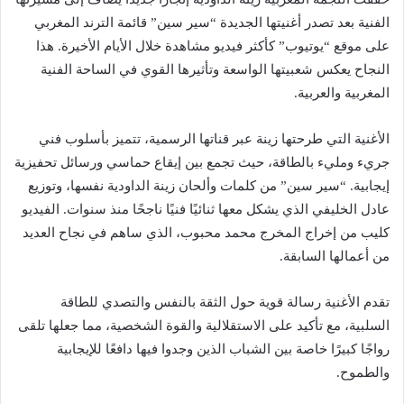
الفنية بعد تصدر أغنيتها الجديدة “سير سين” قائمة الترند المغربي
على موقع “يوتيوب” كأكثر فيديو مشاهدة خلال الأيام الأخيرة. هذا
النجاح يعكس شعبيتها الواسعة وتأثيرها القوي في الساحة الفنية
المغربية والعربية.
الأغنية التي طرحتها زينة عبر قناتها الرسمية، تتميز بأسلوب فني
جريء ومليء بالطاقة، حيث تجمع بين إيقاع حماسي ورسائل تحفيزية
إيجابية. “سير سين” من كلمات وألحان زينة الداودية نفسها، وتوزيع
عادل الخليفي الذي يشكل معها ثنائيًا فنيًا ناجحًا منذ سنوات. الفيديو
كليب من إخراج المخرج محمد محبوب، الذي ساهم في نجاح العديد
من أعمالها السابقة.
تقدم الأغنية رسالة قوية حول الثقة بالنفس والتصدي للطاقة
السلبية، مع تأكيد على الاستقلالية والقوة الشخصية، مما جعلها تلقى
رواجًا كبيرًا خاصة بين الشباب الذين وجدوا فيها دافعًا للإيجابية
والطموح.