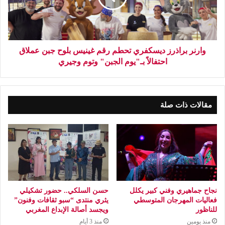
وارنر براذرز ديسكفري تحطم رقم غينيس بلوح جبن عملاق
احتفالاً بـ"يوم الجبن" وتوم وجيري
مقالات ذات صلة
نجاح جماهيري وفني كبير يكلل
حسن السلكي.. حضور تشكيلي
فعاليات المهرجان المتوسطي
يثري منتدى “سبو ثقافات وفنون”
للناظور
ويجسد أصالة الإبداع المغربي
منذ يومين
منذ 3 أيام