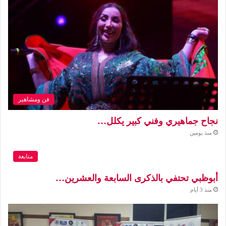
فن ومشاهير
نجاح جماهيري وفني كبير يكلل…
منذ يومين
متابعة
أبوظبي تحتفي بالذكرى السابعة والعشرين…
منذ 3 أيام