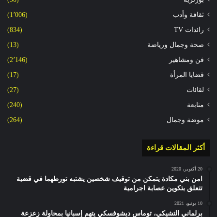
ثقافة وأدب
(1٬006)
رائدات TV
(834)
صحة وجمال ورياضة
(13)
فن ومشاهير
(2٬146)
قضايا المرأة
(17)
لقائات
(27)
متابعة
(240)
موضة وجمال
(264)
أكثر المقالات قراءة
20 أكتوبر، 2020
امن بني مكادة يتمكن من توقيف شخصين يشتبه تورطهما في قضية
تتعلق بتكوين عصابة اجرامية
10 يونيو، 2021
برلماني التشيكي، توماس ديشوفسكي يتهم إسبانيا بمحاولة زعزعة