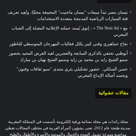
نيسان مصر تبدأ مبيعات “نيسان ماجنيت” المجمعة محليًا، وتُعِيد تعريف
فئة السيارات الرياضية المدمجة متعددة الاستخدامات
مع « The Next Ad » ، إنوي يُسند حملته الإعلانية المقبلة إلى الشباب
المغربي
نجاح جماهيري وفني كبير يكلل فعاليات المهرجان المتوسطي للناظور
أبوظبي تحتفي بالذكرى السابعة والعشرين لعيد العرش المجيد بحضور
سمو الشيخ زايد بن محمد بن زايد وسمو الشيخ نهيان بن مبارك
حسن السلكي.. حضور تشكيلي يثري منتدى “سبو ثقافات وفنون”
ويجسد أصالة الإبداع المغربي
مقالات عشوائية
مجلة رائدات هي مجلة نسائية ورقية إلكترونية تأسست في المملكة المغربية
بمدينة طنجة عام 2012، تعنى بشؤون المرأة العربية في مختلف المجالات.تغطي
مواضيع متنوعة تشمل الصحة والجمال والموضة والأسرة والأطفال والطبخ