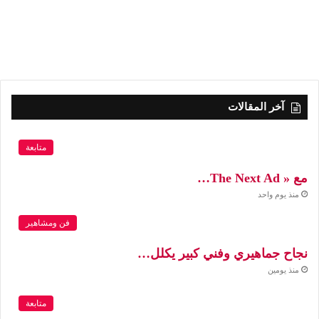
آخر المقالات
متابعة
مع « The Next Ad…
منذ يوم واحد
فن ومشاهير
نجاح جماهيري وفني كبير يكلل…
منذ يومين
متابعة