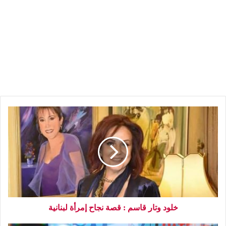
خلود وتار قاسم : قصة نجاح إمرأة لبنانية