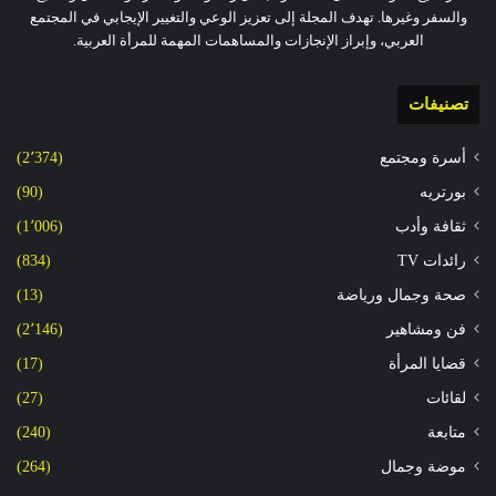
والسفر وغيرها. تهدف المجلة إلى تعزيز الوعي والتغيير الإيجابي في المجتمع
العربي، وإبراز الإنجازات والمساهمات المهمة للمرأة العربية.
تصنيفات
أسرة ومجتمع
(2٬374)
بورتريه
(90)
ثقافة وأدب
(1٬006)
رائدات TV
(834)
صحة وجمال ورياضة
(13)
فن ومشاهير
(2٬146)
قضايا المرأة
(17)
لقائات
(27)
متابعة
(240)
موضة وجمال
(264)