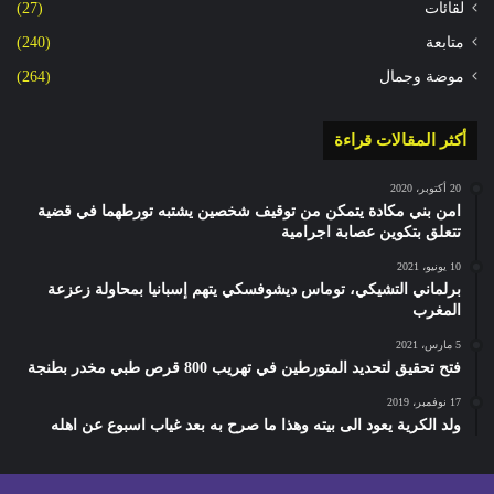
لقائات
(27)
متابعة
(240)
موضة وجمال
(264)
أكثر المقالات قراءة
20 أكتوبر، 2020
امن بني مكادة يتمكن من توقيف شخصين يشتبه تورطهما في قضية
تتعلق بتكوين عصابة اجرامية
10 يونيو، 2021
برلماني التشيكي، توماس ديشوفسكي يتهم إسبانيا بمحاولة زعزعة
المغرب
5 مارس، 2021
فتح تحقيق لتحديد المتورطين في تهريب 800 قرص طبي مخدر بطنجة
17 نوفمبر، 2019
ولد الكرية يعود الى بيته وهذا ما صرح به بعد غياب اسبوع عن اهله