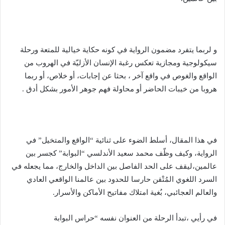
و لربما يتفرد مضمون الرواية في كونه حكاية خيالية للمتعة ورحلة
سيكولوجية ومجازية تعكس رغبة الإنسان الأزليّة في الهروب من
الواقع والغوص في واقع آخر ، بحثا عن إجابات، أو خلاص، أو ربما
هروبا من خيبات الحاضر أو محاولة فهم جوهر الأمور بشكل أدق .
في هذا المقال، أسلط الضوء على ثنائية “الواقع والمتخيل” في
الرواية، وكيف وظّف محمد سعيد الأندلسي “البوابة” كجسر بين
عالمين،ليقف على الحد الفاصل بين الداخل والخارج، مما يجعله في
السرد اللغوي المُتْقن حارسا للحدود بين عالمنا الواقعي العادي
والعالم العجائبي، بُغية امتلاك مفاتيح الأماكن والأسرار.
في رأيي ،تبدأ الرحلة من العنوان نفسه “حراس البوابة