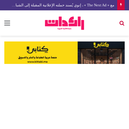
مع « The Next Ad » ، إنوي يُسند حملته الإعلانية المقبلة إلى الشباب المغربي
بحث
الق
عن