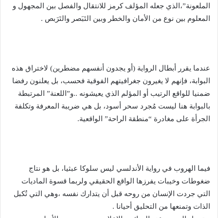
الملعونة”،الذي جعله المؤلف كرمز للانتقال والفصل بين المجهول و
المعلوم بين نوع من الأمان والخطر وبين التَبَصر والتَرَبص .
عندما يقرر أبطال الرواية (أو يجدون أنفسهم مضطرين) لاختراق هذه
البوابة، فإنهم لا يغيرون جغرافيتهم الفوقية فحسب، بل يعلنون رفضا
ضمنيا للواقع الرتيب أو المؤلم الذي يعيشونه ..و”اللعنة” المرتبطة
بالبوابة هنا ليست مُجرد سحر أسود، بل هي ضريبة المعرفة وتكلفة
الجرأة على مغادرة “منطقة الراحة” الواقعية.
فيما الهروب في رواية الأندلسي ليس سلوكا عبثيا، بل هو نتاج
ضغوطات وخيبات يفرزها الواقع الحقيقي ولربما قسوة الماديات
التي جردت الإنسان من روحه قبل أن يتدارك نفسه ،وهي التي تُكبل
الذات وتمنعها من التحليق أحيانا .