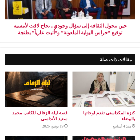
حين تتحول الثقافة إلى سؤال وجودي.. نجاح لافت لأمسية
توقيع “حراس البوابة الملعونة” و“أتيت عارياً” بطنجة
مقالات ذات صلة
كنزة المكداسني تقدم لوحاتها
قصة ليلة الزفاف للكاتب محمد
بالبيضاء
سعيد الأندلسي
منذ 4 أسابيع
19 يونيو، 2026