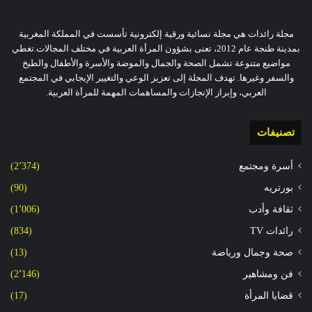
مجلة رائدات هي مجلة نسائية ورقية إلكترونية تأسست في المملكة المغربية
بمدينة طنجة عام 2012، تعنى بشؤون المرأة العربية في مختلف المجالات.تغطي
مواضيع متنوعة تشمل الصحة والجمال والموضة والأسرة والأطفال والطبخ
والسفر وغيرها. تهدف المجلة إلى تعزيز الوعي والتغيير الإيجابي في المجتمع
العربي، وإبراز الإنجازات والمساهمات المهمة للمرأة العربية.
تصنيفات
أسرة ومجتمع
(2٬374)
بورتريه
(90)
ثقافة وأدب
(1٬006)
رائدات TV
(834)
صحة وجمال ورياضة
(13)
فن ومشاهير
(2٬146)
قضايا المرأة
(17)