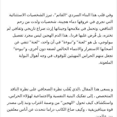
وفي قلب هذا البناء السردي “القاتم”، تبرز الشخصيات الاستثنائية
التي تجري في عروقها دماء هجينة، شخصيات ولدت من رحم
التناقض، وتحمل في ملامحها وجيناتها إرث صراع تاريخي وثقافي لم
تختره، بل فُرض عليها فردا.. هذا الدم الهجين ليس مجرد تفصيل
بيولوجي، بل هو “لعنة” و”نبوءة” في آن واحد، “لعنة” تنفي عن
أصحابها الاستقرار والانتماء الخالص لضفة دون أخرى، و”نبوءة”
تجعل منهم الحراس المهيئين للوقوف في وجه أهوال البوابة
الملعونة.
و يسعى هذا المقال ،الذي يُغَلب نظرة الصحافي على نظرة الناقد
المتخصص ، إلى تفكيك البنية النفسية والاجتماعية لهؤلاء الحراس،
واستكشاف كيف تحول “الهجين” من وصمة اغتراب ونبذ إلى مصدر
قوة ميتافيزيقية ، وكيف صاغ الكاتب دراما تتحدث عن أناس معلقين
بين عالمين.