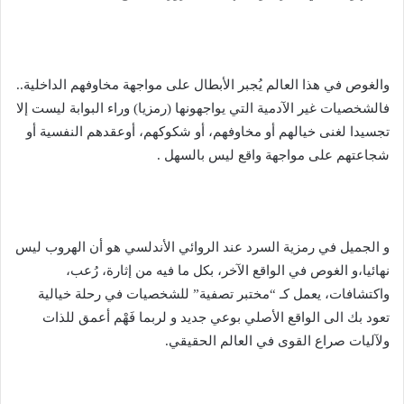
والغوص في هذا العالم يُجبر الأبطال على مواجهة مخاوفهم الداخلية..
فالشخصيات غير الآدمية التي يواجهونها (رمزيا) وراء البوابة ليست إلا
تجسيدا لغنى خيالهم أو مخاوفهم، أو شكوكهم، أوعقدهم النفسية أو
شجاعتهم على مواجهة واقع ليس بالسهل .
و الجميل في رمزية السرد عند الروائي الأندلسي هو أن الهروب ليس
نهائيا،و الغوص في الواقع الآخر، بكل ما فيه من إثارة، رُعب،
واكتشافات، يعمل كـ “مختبر تصفية” للشخصيات في رحلة خيالية
تعود بك الى الواقع الأصلي بوعي جديد و لربما فَهْم أعمق للذات
ولآليات صراع القوى في العالم الحقيقي.