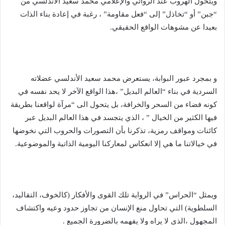
ويتحول الهروب عند الروائي والإعلامي محمد سعيد الأندلسي من
“جبن” أو “تخاذل” إلى “فعل مقاومة” ، رغبة في إعادة بناء الذات
بعيدا عن مشوهات الواقع الحقيقي.
و بمجرد عبور البوابة، يستعرض محمد سعيد الأندلسي عضلاته
السردية في بناء “العالم البديل” ،هذا الواقع الآخر لا يحد نفسه في
كونه فضاء من السحر والخرافة، بل يتحول الى “مرآة لواقعنا بطريقة
فيها الكثير من الخيال ” ، الذي يتجسد في هذا العالم البديل عبر
كائنات ومواقف رمزية، تذكرنا بأن التصورات والحروب التي نخوضها
في خيالاتنا ما هي إلا انعكاس لمعاركنا اليومية الذاتية والموضوعية.
ويمثل “الحراس” في الرواية تلك القوى والأفكار (كالخوف، التقاليد،
السلطوية) التي تحاول منع الإنسان من تجاوز حدود وعيه واكتشاف
المجهول ،الذي لا يراه ولا يفهمه بالضرورة الجميع .