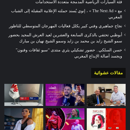
فئة السيارات الرياضية المدمجة متعددة الاستخدامات
مع « The Next Ad » ، إنوي يُسند حملته الإعلانية المقبلة إلى الشباب
المغربي
نجاح جماهيري وفني كبير يكلل فعاليات المهرجان المتوسطي للناظور
أبوظبي تحتفي بالذكرى السابعة والعشرين لعيد العرش المجيد بحضور
سمو الشيخ زايد بن محمد بن زايد وسمو الشيخ نهيان بن مبارك
حسن السلكي.. حضور تشكيلي يثري منتدى “سبو ثقافات وفنون”
ويجسد أصالة الإبداع المغربي
مقالات عشوائية