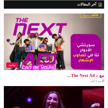
آخر المقالات
متابعة
مع « The Next Ad…
منذ 4 أيام