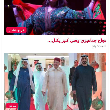
فن ومشاهير
نجاح جماهيري وفني كبير يكلل…
منذ 5 أيام
متابعة