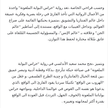
وحسب قراءتي الخاصة ،تعد رواية “حراس البوابة الملعونة” واحدة
من الأعمال الروائية التي تأخذ القارئ في رحلة بصرية وفكرية عميقة
داخل عالم الفنتازيا والتشويق ،متميزة بحبكتها القائمة على صراع
العوالم، وتداخل الغيبيات مع الواقع، مستندة إلى أساطير “عالم
الجن” وعلاقته بـ “عالم الإنس”، والمسؤولية الجسيمة المُلقاة على
عاتق سُلالة مختارة لحفظ هذا التوازن.
وبتميز ،نجح محمد سعيد الأندلسي في رواية “حراس البوابة
الملعونة” في صياغة حبكة تتأرجح ،بذكاء وفطنة أدبية وتبصر عميق
،بين مُتعة الخيال (الفانتازيا) و جِدِية الطرح الفلسفي ،و جَعَل من
“الهروب من الواقع” تكتيكا سرديا يقود القارئ الى الواقع ،الذي
يدعونا هو نفسه الى الغوص في عوالمنا الداخلية، ومواجهة حراس
بواباتنا الملعونة (الخوف، الجهل، التردد)، قبل العودة الى الواقع
بقدرة أكثر لمجابهته وتغييره .