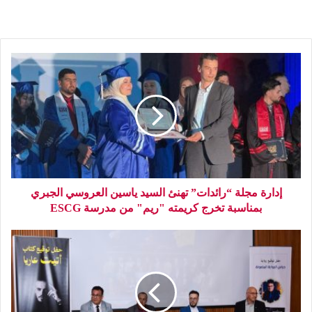
إدارة مجلة “رائدات” تهنئ السيد ياسين العروسي الجبري
بمناسبة تخرج كريمته "ريم" من مدرسة ESCG