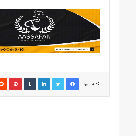
فيسبوك
تويتر
لينكدإن
بينتير
شاركها