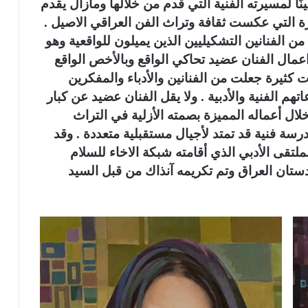
 وذلك تقديرا وتثمينًا لمسيرته الفنية التي قدم من خلالها ومازال يقدم
زة التي عكست ثقافة وتراث الفن العراقي الاصيل .
ن الفنانين التشكيليين الذين يميلون للواقعية وهو
عمال الفنان عضيد تحاكي الواقع وبالأخص الواقع
ت كثيرة جعلت من الفنانين والأدباء والمفكرين
هم الفنية والأدبية . ولا يقل الفنان عضيد عن كبار
لال أعماله المميزة بصمته الأزلية في التراث
ة فنية قد تمتد لأجيال مستقبلية متعددة . وقد
تقى الأدبي الذي أقامته شبكة الاخاء للسلام
ستان العراق وتم تكريمه آنذاك من قبل السيد