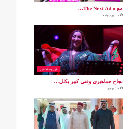
مع « The Next Ad…
منذ يوم واحد
فن ومشاهير
نجاح جماهيري وفني كبير يكلل…
منذ يومين