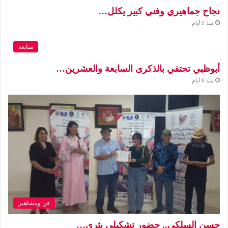
نجاح جماهيري وفني كبير يكلل…
منذ 5 أيام
متابعة
أبوظبي تحتفي بالذكرى السابعة والعشرين…
منذ 6 أيام
فن ومشاهير
حسن السلكي.. حضور تشكيلي يثري…