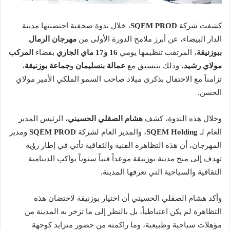
كشفت شركة
SQEM PROD
، خلال ندوة صحفية احتضنتها مدينة
الدار البيضاء، عن أبرز ملامح الدورة الأولى من
مهرجان الرمال
ببوزنيقة
، المرتقب تنظيمها يومي
16 و17 ماي الجاري
بفضاء
المركب
مولاي رشيد
، وذلك بتنسيق مع
عمالة بنسليمان
و
جماعة بوزنيقة
،
تزامناً مع الاحتفال بذكرى ميلاد صاحب السمو الملكي الأمير مولاي
الحسن.
وخلال هذه الندوة، كشف
هشام الصقلي الحسيني
، الرئيس المدير
العام لـ
SQEM Holding
، والمدير العام لشركة
SQEM PROD
ومدير
المهرجان، أن هذه التظاهرة الفنية والثقافية تأتي في إطار رؤية
تهدف إلى منح مدينة بوزنيقة موعداً فنياً سنوياً يواكب الدينامية
الثقافية والسياحية التي تعرفها المدينة.
وأكد هشام الصقلي الحسيني أن اختيار بوزنيقة لاحتضان هذه
التظاهرة لم يكن اعتباطياً، بل بالنظر إلى ما تزخر به المدينة من
مؤهلات سياحية وطبيعية، وما راكمته من حضور متزايد كوجهة