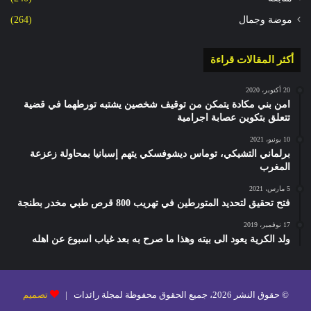
موضة وجمال
(264)
أكثر المقالات قراءة
20 أكتوبر، 2020
امن بني مكادة يتمكن من توقيف شخصين يشتبه تورطهما في قضية
تتعلق بتكوين عصابة اجرامية
10 يونيو، 2021
برلماني التشيكي، توماس ديشوفسكي يتهم إسبانيا بمحاولة زعزعة
المغرب
5 مارس، 2021
فتح تحقيق لتحديد المتورطين في تهريب 800 قرص طبي مخدر بطنجة
17 نوفمبر، 2019
ولد الكرية يعود الى بيته وهذا ما صرح به بعد غياب اسبوع عن اهله
© حقوق النشر 2026، جميع الحقوق محفوظة لمجلة رائدات |
تصميم