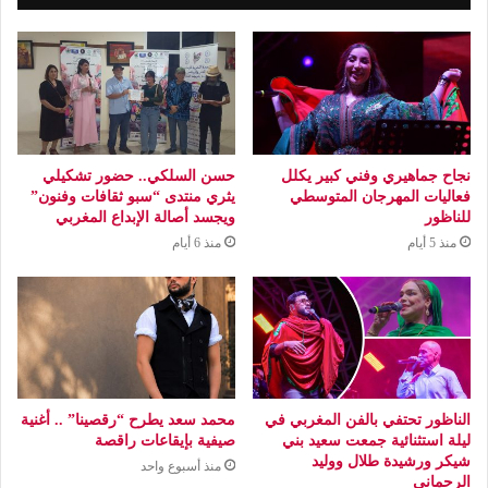
نجاح جماهيري وفني كبير يكلل
حسن السلكي.. حضور تشكيلي
فعاليات المهرجان المتوسطي
يثري منتدى “سبو ثقافات وفنون”
للناظور
ويجسد أصالة الإبداع المغربي
منذ 5 أيام
منذ 6 أيام
الناظور تحتفي بالفن المغربي في
محمد سعد يطرح “رقصينا” .. أغنية
ليلة استثنائية جمعت سعيد بني
صيفية بإيقاعات راقصة
شيكر ورشيدة طلال ووليد
منذ أسبوع واحد
الرحماني