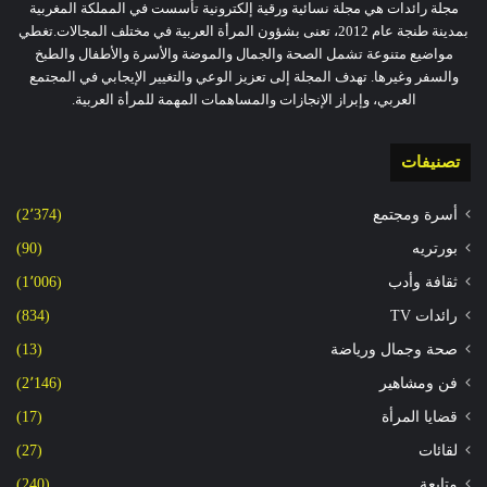
مجلة رائدات هي مجلة نسائية ورقية إلكترونية تأسست في المملكة المغربية
بمدينة طنجة عام 2012، تعنى بشؤون المرأة العربية في مختلف المجالات.تغطي
مواضيع متنوعة تشمل الصحة والجمال والموضة والأسرة والأطفال والطبخ
والسفر وغيرها. تهدف المجلة إلى تعزيز الوعي والتغيير الإيجابي في المجتمع
العربي، وإبراز الإنجازات والمساهمات المهمة للمرأة العربية.
تصنيفات
أسرة ومجتمع
(2٬374)
بورتريه
(90)
ثقافة وأدب
(1٬006)
رائدات TV
(834)
صحة وجمال ورياضة
(13)
فن ومشاهير
(2٬146)
قضايا المرأة
(17)
لقائات
(27)
متابعة
(240)