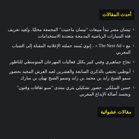
أحدث المقالات
نيسان مصر تبدأ مبيعات “نيسان ماجنيت” المجمعة محليًا، وتُعِيد تعريف
فئة السيارات الرياضية المدمجة متعددة الاستخدامات
مع « The Next Ad » ، إنوي يُسند حملته الإعلانية المقبلة إلى الشباب
المغربي
نجاح جماهيري وفني كبير يكلل فعاليات المهرجان المتوسطي للناظور
أبوظبي تحتفي بالذكرى السابعة والعشرين لعيد العرش المجيد بحضور
سمو الشيخ زايد بن محمد بن زايد وسمو الشيخ نهيان بن مبارك
حسن السلكي.. حضور تشكيلي يثري منتدى “سبو ثقافات وفنون”
ويجسد أصالة الإبداع المغربي
مقالات عشوائية