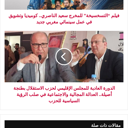
فيلم “التسخسيخة” للمخرج سعيد الناصري.. كوميديا وتشويق
في عمل سينمائي مغربي جديد
الدورة العادية للمجلس الإقليمي لحزب الاستقلال بطنجة
أصيلة.. العدالة المجالية والاجتماعية في صلب الرؤية
السياسية للحزب
مقالات ذات صلة