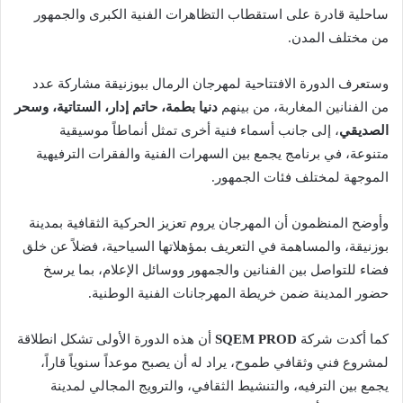
ساحلية قادرة على استقطاب التظاهرات الفنية الكبرى والجمهور
من مختلف المدن.
وستعرف الدورة الافتتاحية لمهرجان الرمال ببوزنيقة مشاركة عدد
من الفنانين المغاربة، من بينهم
دنيا بطمة، حاتم إدار، الستاتية، وسحر
الصديقي
، إلى جانب أسماء فنية أخرى تمثل أنماطاً موسيقية
متنوعة، في برنامج يجمع بين السهرات الفنية والفقرات الترفيهية
الموجهة لمختلف فئات الجمهور.
وأوضح المنظمون أن المهرجان يروم تعزيز الحركية الثقافية بمدينة
بوزنيقة، والمساهمة في التعريف بمؤهلاتها السياحية، فضلاً عن خلق
فضاء للتواصل بين الفنانين والجمهور ووسائل الإعلام، بما يرسخ
حضور المدينة ضمن خريطة المهرجانات الفنية الوطنية.
كما أكدت شركة
SQEM PROD
أن هذه الدورة الأولى تشكل انطلاقة
لمشروع فني وثقافي طموح، يراد له أن يصبح موعداً سنوياً قاراً،
يجمع بين الترفيه، والتنشيط الثقافي، والترويج المجالي لمدينة