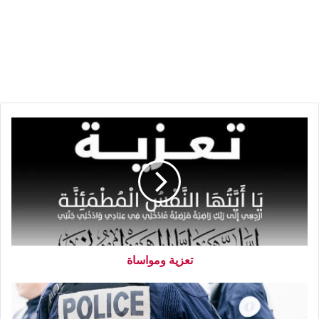
تعزية ومواساة