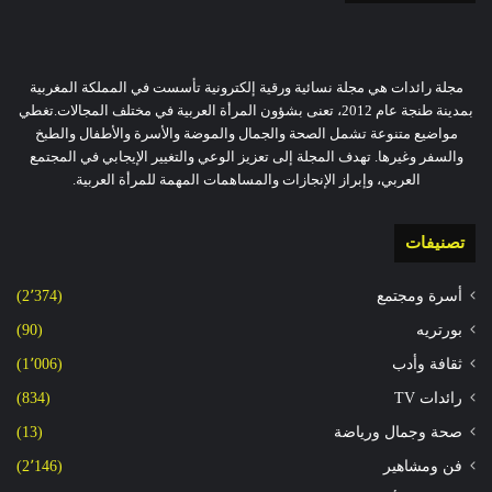
مجلة رائدات هي مجلة نسائية ورقية إلكترونية تأسست في المملكة المغربية
بمدينة طنجة عام 2012، تعنى بشؤون المرأة العربية في مختلف المجالات.تغطي
مواضيع متنوعة تشمل الصحة والجمال والموضة والأسرة والأطفال والطبخ
والسفر وغيرها. تهدف المجلة إلى تعزيز الوعي والتغيير الإيجابي في المجتمع
العربي، وإبراز الإنجازات والمساهمات المهمة للمرأة العربية.
تصنيفات
أسرة ومجتمع
(2٬374)
بورتريه
(90)
ثقافة وأدب
(1٬006)
رائدات TV
(834)
صحة وجمال ورياضة
(13)
فن ومشاهير
(2٬146)