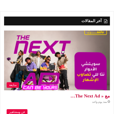
آخر المقالات
متابعة
مع « The Next Ad…
منذ يوم واحد
فن ومشاهير