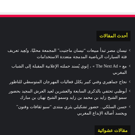
أحدث المقالات
نيسان مصر تبدأ مبيعات “نيسان ماجنيت” المجمعة محليًا، وتُعِيد تعريف
فئة السيارات الرياضية المدمجة متعددة الاستخدامات
مع « The Next Ad » ، إنوي يُسند حملته الإعلانية المقبلة إلى الشباب
المغربي
نجاح جماهيري وفني كبير يكلل فعاليات المهرجان المتوسطي للناظور
أبوظبي تحتفي بالذكرى السابعة والعشرين لعيد العرش المجيد بحضور
سمو الشيخ زايد بن محمد بن زايد وسمو الشيخ نهيان بن مبارك
حسن السلكي.. حضور تشكيلي يثري منتدى “سبو ثقافات وفنون”
ويجسد أصالة الإبداع المغربي
مقالات عشوائية