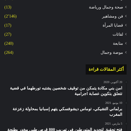
صحة وجمال ورياضة
(13)
فن ومشاهير
(2٬146)
قضايا المرأة
(17)
لقائات
(27)
متابعة
(240)
موضة وجمال
(264)
أكثر المقالات قراءة
20 أكتوبر، 2020
امن بني مكادة يتمكن من توقيف شخصين يشتبه تورطهما في قضية
تتعلق بتكوين عصابة اجرامية
10 يونيو، 2021
برلماني التشيكي، توماس ديشوفسكي يتهم إسبانيا بمحاولة زعزعة
المغرب
5 مارس، 2021
فتح تحقيق لتحديد المتورطين في تهريب 800 قرص طبي مخدر بطنجة