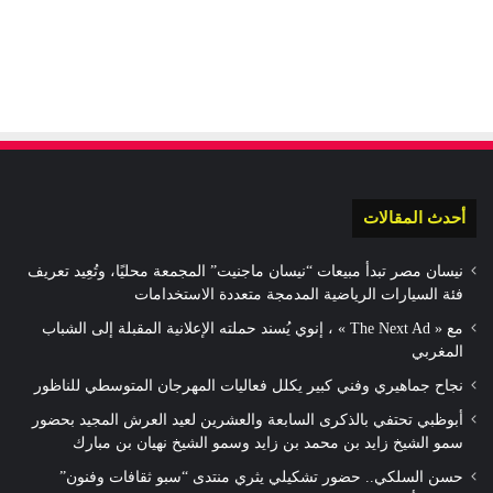
أحدث المقالات
نيسان مصر تبدأ مبيعات “نيسان ماجنيت” المجمعة محليًا، وتُعِيد تعريف
فئة السيارات الرياضية المدمجة متعددة الاستخدامات
مع « The Next Ad » ، إنوي يُسند حملته الإعلانية المقبلة إلى الشباب
المغربي
نجاح جماهيري وفني كبير يكلل فعاليات المهرجان المتوسطي للناظور
أبوظبي تحتفي بالذكرى السابعة والعشرين لعيد العرش المجيد بحضور
سمو الشيخ زايد بن محمد بن زايد وسمو الشيخ نهيان بن مبارك
حسن السلكي.. حضور تشكيلي يثري منتدى “سبو ثقافات وفنون”