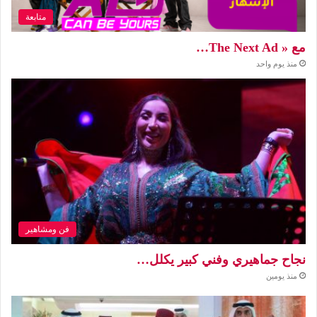
متابعة
مع « The Next Ad…
منذ يوم واحد
فن ومشاهير
نجاح جماهيري وفني كبير يكلل…
منذ يومين