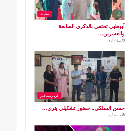
متابعة
أبوظبي تحتفي بالذكرى السابعة
والعشرين…
منذ 4 أيام
فن ومشاهير
حسن السلكي.. حضور تشكيلي يثري…
منذ 4 أيام