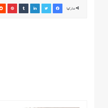
فيسبوك
تويتر
لينكدإن
بينتير
شاركها