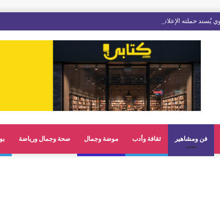
فن ومشاهير
ثقافة وأدب
موضة وجمال
صحة وجمال ورياضة
بو