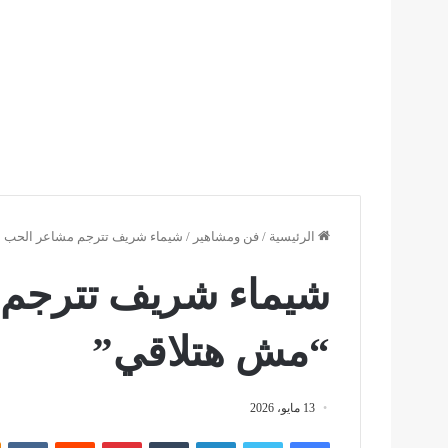
الرئيسية
/
فن ومشاهير
/
شيماء شريف تترجم مشاعر الحب بأ
شيماء شريف تترجم 
“مش هتلاقي”
13 مايو، 2026
فيسبوك
تويتر
لينكدإن
بينتيريست