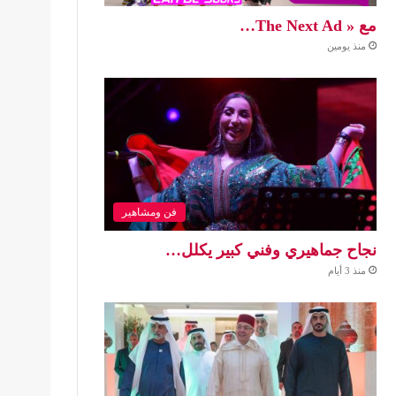
مع « The Next Ad…
منذ يومين
فن ومشاهير
نجاح جماهيري وفني كبير يكلل…
منذ 3 أيام