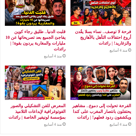
فرحة لا توصف.. نساء بسلا يقُدن
قلبت الدنيا.. طليق رجاء كوين
أروع احتفالات التأهل بالأهازيج
يفاجئ الجميع بعد تصريحاتها عن 10
والزغاريد! | رائدات
مليارات والمغاربة يردون بقوة! |
رائدات
منذ 4 أسابيع
منذ 4 أسابيع
الفرحة تحولت إلى دموع.. مشاهير
المعرض للفن التشكيلي والصور
يحتفلون بانتصار المغرب على كندا
الفوتوغرافية لإبداعات التلاميذ
ويكشفون ردود فعلهم! | رائدات
بمؤسسة لونيفير الخاصة | رائدات
منذ 4 أسابيع
منذ 4 أسابيع