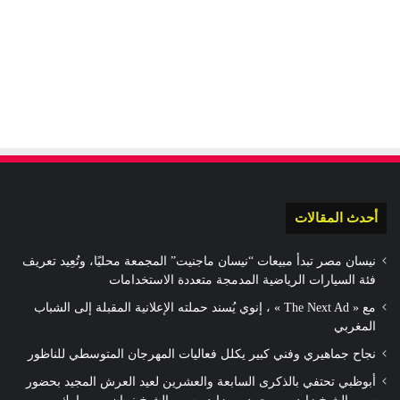
أحدث المقالات
نيسان مصر تبدأ مبيعات “نيسان ماجنيت” المجمعة محليًا، وتُعِيد تعريف
فئة السيارات الرياضية المدمجة متعددة الاستخدامات
مع « The Next Ad » ، إنوي يُسند حملته الإعلانية المقبلة إلى الشباب
المغربي
نجاح جماهيري وفني كبير يكلل فعاليات المهرجان المتوسطي للناظور
أبوظبي تحتفي بالذكرى السابعة والعشرين لعيد العرش المجيد بحضور