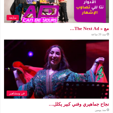
متابعة
مع « The Next Ad…
منذ 20 ساعة
فن ومشاهير
نجاح جماهيري وفني كبير يكلل…
منذ يومين