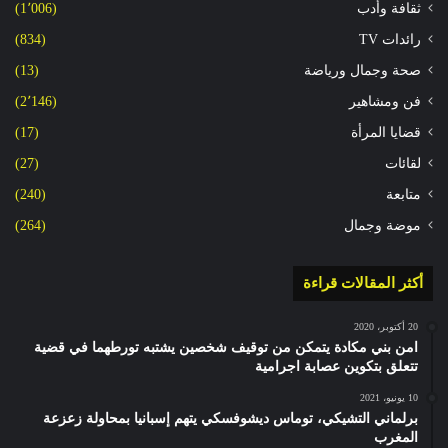
ثقافة وأدب
(1٬006)
رائدات TV
(834)
صحة وجمال ورياضة
(13)
فن ومشاهير
(2٬146)
قضايا المرأة
(17)
لقائات
(27)
متابعة
(240)
موضة وجمال
(264)
أكثر المقالات قراءة
20 أكتوبر، 2020
امن بني مكادة يتمكن من توقيف شخصين يشتبه تورطهما في قضية
تتعلق بتكوين عصابة اجرامية
10 يونيو، 2021
برلماني التشيكي، توماس ديشوفسكي يتهم إسبانيا بمحاولة زعزعة
المغرب