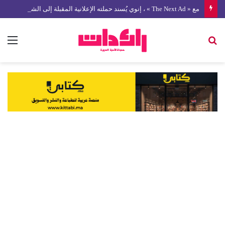
مع « The Next Ad » ، إنوي يُسند حملته الإعلانية المقبلة إلى الشباب المغربي
بحث
الق
عن