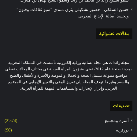
سمو الشيخ زايد بن محمد بن زايد وسمو الشيخ نهيان بن مبارك
حسن السلكي.. حضور تشكيلي يثري منتدى “سبو ثقافات وفنون”
ويجسد أصالة الإبداع المغربي
مقالات عشوائية
مجلة رائدات هي مجلة نسائية ورقية إلكترونية تأسست في المملكة المغربية
بمدينة طنجة عام 2012، تعنى بشؤون المرأة العربية في مختلف المجالات.تغطي
مواضيع متنوعة تشمل الصحة والجمال والموضة والأسرة والأطفال والطبخ
والسفر وغيرها. تهدف المجلة إلى تعزيز الوعي والتغيير الإيجابي في المجتمع
العربي، وإبراز الإنجازات والمساهمات المهمة للمرأة العربية.
تصنيفات
أسرة ومجتمع
(2٬374)
بورتريه
(90)