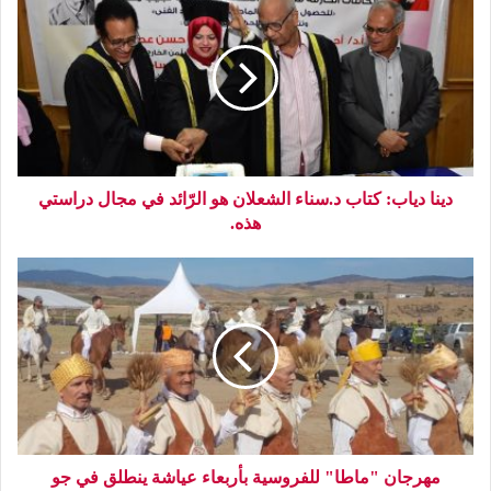
دينا دياب: كتاب د.سناء الشعلان هو الرّائد في مجال دراستي
هذه.
مهرجان "ماطا" للفروسية بأربعاء عياشة ينطلق في جو