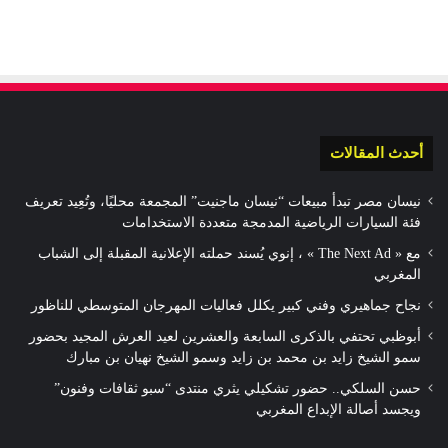
أحدث المقالات
نيسان مصر تبدأ مبيعات “نيسان ماجنيت” المجمعة محليًا، وتُعِيد تعريف
فئة السيارات الرياضية المدمجة متعددة الاستخدامات
مع « The Next Ad » ، إنوي يُسند حملته الإعلانية المقبلة إلى الشباب
المغربي
نجاح جماهيري وفني كبير يكلل فعاليات المهرجان المتوسطي للناظور
أبوظبي تحتفي بالذكرى السابعة والعشرين لعيد العرش المجيد بحضور
سمو الشيخ زايد بن محمد بن زايد وسمو الشيخ نهيان بن مبارك
حسن السلكي.. حضور تشكيلي يثري منتدى “سبو ثقافات وفنون”
ويجسد أصالة الإبداع المغربي