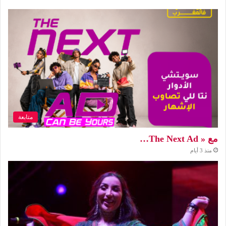
متابعة
مع « The Next Ad…
منذ 3 أيام