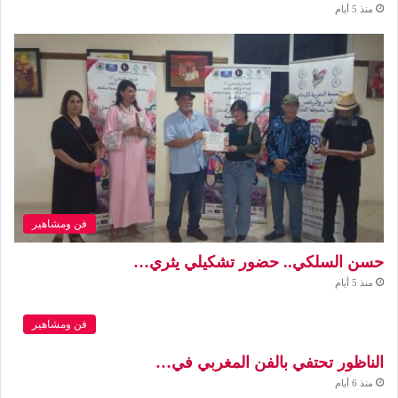
منذ 5 أيام
فن ومشاهير
حسن السلكي.. حضور تشكيلي يثري…
منذ 5 أيام
فن ومشاهير
الناظور تحتفي بالفن المغربي في…
منذ 6 أيام