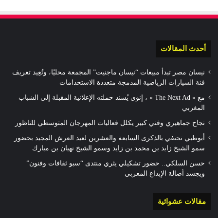
أحدث المقالات
نيسان مصر تبدأ مبيعات “نيسان ماجنيت” المجمعة محليًا، وتُعِيد تعريف
فئة السيارات الرياضية المدمجة متعددة الاستخدامات
مع « The Next Ad » ، إنوي يُسند حملته الإعلانية المقبلة إلى الشباب
المغربي
نجاح جماهيري وفني كبير يكلل فعاليات المهرجان المتوسطي للناظور
أبوظبي تحتفي بالذكرى السابعة والعشرين لعيد العرش المجيد بحضور
سمو الشيخ زايد بن محمد بن زايد وسمو الشيخ نهيان بن مبارك
حسن السلكي.. حضور تشكيلي يثري منتدى “سبو ثقافات وفنون”
ويجسد أصالة الإبداع المغربي
مقالات عشوائية