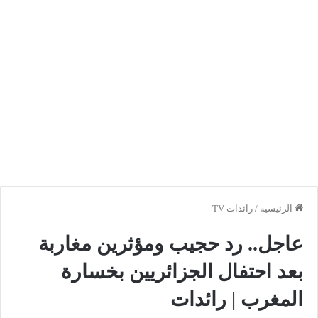
الرئيسية
/
رائدات TV
عاجل.. رد حجيب ومؤثرين مغاربة
بعد احتفال الجزائريين بخسارة
المغرب | رائدات