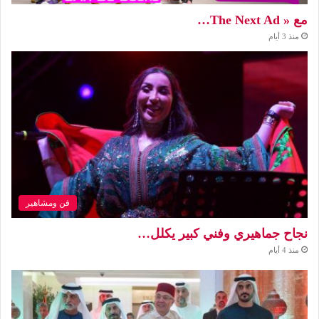
مع « The Next Ad…
منذ 3 أيام
فن ومشاهير
نجاح جماهيري وفني كبير يكلل…
منذ 4 أيام