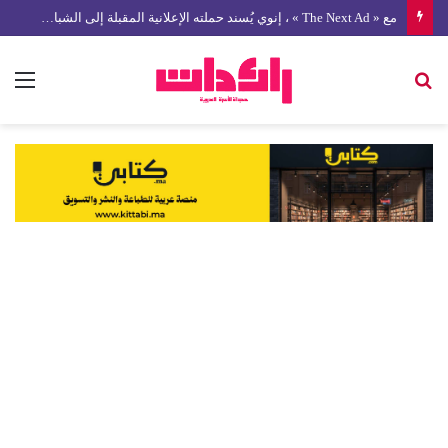
مع « The Next Ad » ، إنوي يُسند حملته الإعلانية المقبلة إلى الشباب المغربي
بحث
الق
عن