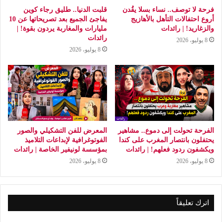
فرحة لا توصف.. نساء بسلا يقُدن
قلبت الدنيا.. طليق رجاء كوين
أروع احتفالات التأهل بالأهازيج
يفاجئ الجميع بعد تصريحاتها عن 10
والزغاريد! | رائدات
مليارات والمغاربة يردون بقوة! |
رائدات
8 يوليو، 2026
8 يوليو، 2026
الفرحة تحولت إلى دموع.. مشاهير
المعرض للفن التشكيلي والصور
يحتفلون بانتصار المغرب على كندا
الفوتوغرافية لإبداعات التلاميذ
ويكشفون ردود فعلهم! | رائدات
بمؤسسة لونيفير الخاصة | رائدات
8 يوليو، 2026
8 يوليو، 2026
اترك تعليقاً