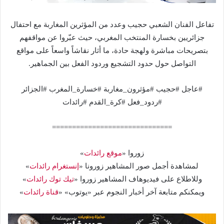
تفاعل الفنان الشعبي حجيب وعدد من المؤثرين المغاربة مع احتفال
جزائريين بخسارة المنتخب المغربي، حيث عبّروا عن مواقفهم
بتصريحات مباشرة ولهجة حادة، ما أثار نقاشاً واسعاً على مواقع
التواصل حول حدود التشجيع وردود الفعل بين الجماهير.
#عاجل #حجيب #مؤثرون_مغاربة #خسارة_المغرب #الجزائر
#ردود_فعل #كرة_القدم #رائدات
==============================
زوروا «
موقع رائدات
»
لمشاهدة أجمل صور المشاهير زورونا «
إنستغرام رائدات
»
وللاطلاع على فيديوهاف المشاهير زوروا «
تيك توك رائدات
»
ويمكنكم متابعة آخر أخبار النجوم عبر «يوتوب» «
قناة رائدات
»