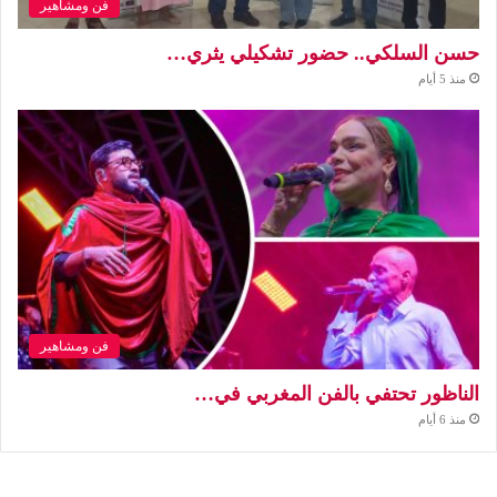
فن ومشاهير
حسن السلكي.. حضور تشكيلي يثري…
منذ 5 أيام
فن ومشاهير
الناظور تحتفي بالفن المغربي في…
منذ 6 أيام