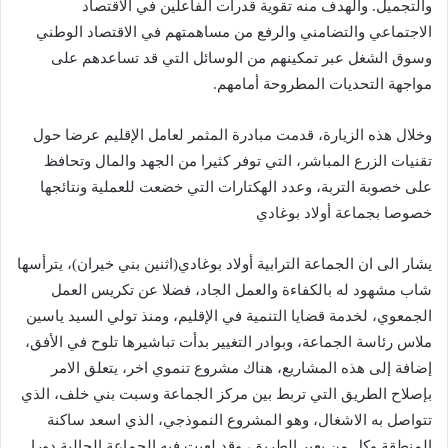
والتجميل. والهدف منه تقوية قدرات الفاعلين في الاقتصاد
الاجتماعي والتضامني والرفع من مساهمتهم في الاقتصاد الوطني
وسوق الشغل عبر تمكينهم من الوسائل التي قد تساعدهم على
مواجهة التحديات المطروحة أمامهم.
وخلال هذه الزيارة، قدمت مبادرة المثمر لعامل الإقليم عرضا حول
تقنيات الزرع المباشر، التي توفر كثيرا من الجهد والمال وتحافظ
على خصوبة التربة، وعدد الهكتارات التي خضعت للعملية ونتائجها
خصوصا بجماعة أولاد بوغادي
يشار الى ان الجماعة الترابية أولاد بوغادي(اثنين بني خيران)، يترأسها
شاب مشهود له بالكفاءة والعمل الجاد، فضلا عن تكريس العمل
الجمعوي، لخدمة قضايا التنمية في الإقليم، ومنذ تولي السيد ياسين
ملاس رئاسة الجماعة، وبوادر التغيير بدأت تباشيرها تلوح في الأفق،
إضافة إلى هذه المشاريع، هناك مشروع تنموي اخر، يتعلق الامر
بإصلاح الطريق التي تربط بين مركز الجماعة وسبت بني خلف، الذي
تتواصل به الاشغال، وهو المشروع النموذجي، الذي اسعد ساكنة
المنطقة وكل من يعبر الطريق، وقد لعبت فيه الجماعة الحالية دورا