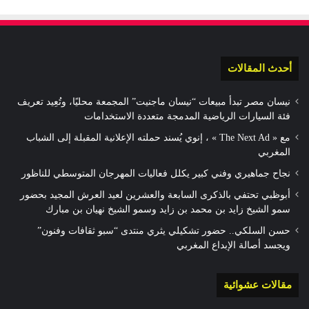
أحدث المقالات
نيسان مصر تبدأ مبيعات “نيسان ماجنيت” المجمعة محليًا، وتُعِيد تعريف
فئة السيارات الرياضية المدمجة متعددة الاستخدامات
مع « The Next Ad » ، إنوي يُسند حملته الإعلانية المقبلة إلى الشباب
المغربي
نجاح جماهيري وفني كبير يكلل فعاليات المهرجان المتوسطي للناظور
أبوظبي تحتفي بالذكرى السابعة والعشرين لعيد العرش المجيد بحضور
سمو الشيخ زايد بن محمد بن زايد وسمو الشيخ نهيان بن مبارك
حسن السلكي.. حضور تشكيلي يثري منتدى “سبو ثقافات وفنون”
ويجسد أصالة الإبداع المغربي
مقالات عشوائية