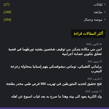
لقائات
(27)
متابعة
(240)
موضة وجمال
(264)
أكثر المقالات قراءة
20 أكتوبر، 2020
امن بني مكادة يتمكن من توقيف شخصين يشتبه تورطهما في قضية
تتعلق بتكوين عصابة اجرامية
10 يونيو، 2021
برلماني التشيكي، توماس ديشوفسكي يتهم إسبانيا بمحاولة زعزعة
المغرب
5 مارس، 2021
فتح تحقيق لتحديد المتورطين في تهريب 800 قرص طبي مخدر بطنجة
17 نوفمبر، 2019
ولد الكرية يعود الى بيته وهذا ما صرح به بعد غياب اسبوع عن اهله