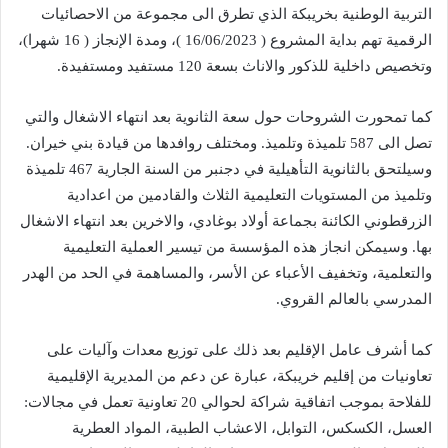
التربية الوطنية بخريبكة الذي تطرق الى مجموعة من الاحصائيات
الرقمية تهم بداية المشروع ( 16/06/2023 )، ومدة الإنجاز ( 16 شهرا)،
وتخصيص داخلية للذكور والاناث بسعة 120 مستفيد ومستفيدة.
كما تمحورت الشروحات حول سعة الثانوية بعد انتهاء الاشغال والتي
تصل الى 587 تلميذة وتلميذ. ومختلف روافدها من قيادة بني خيران.
وسيلتحق بالثانوية التأهيلية في دجنبر من السنة الجارية 467 تلميذة
وتلميذ من المستويات التعليمية الثلاث والقادمين من اعدادية
الزرقطوني الكائنة بجماعة أولاد بوغادي، والاخرين بعد انتهاء الاشغال
بها. وسيمكن انجاز هذه المؤسسة من تيسير العملية التعليمية
والتعلمية، وتخفيف الأعباء عن الأسر، والمساهمة في الحد من الهدر
المدرسي بالعالم القروي.
كما أشرف عامل الإقليم بعد ذلك على توزيع معدات وآليات على
تعاونيات من إقليم خريبكة، عبارة عن دعم من المديرية الإقليمية
للفلاحة بموجب اتفاقية شراكة لحوالي 20 تعاونية تعمل في مجالات:
العسل، الكسكس، التوابل، الاعشاب الطبية، المواد العطرية