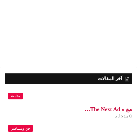
آخر المقالات
متابعة
مع « The Next Ad…
منذ 5 أيام
فن ومشاهير