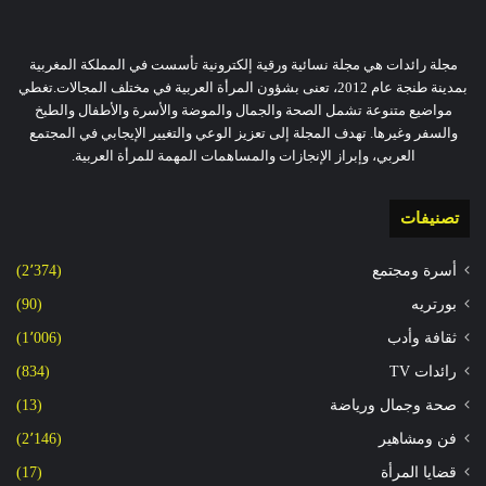
مجلة رائدات هي مجلة نسائية ورقية إلكترونية تأسست في المملكة المغربية
بمدينة طنجة عام 2012، تعنى بشؤون المرأة العربية في مختلف المجالات.تغطي
مواضيع متنوعة تشمل الصحة والجمال والموضة والأسرة والأطفال والطبخ
والسفر وغيرها. تهدف المجلة إلى تعزيز الوعي والتغيير الإيجابي في المجتمع
العربي، وإبراز الإنجازات والمساهمات المهمة للمرأة العربية.
تصنيفات
أسرة ومجتمع
(2٬374)
بورتريه
(90)
ثقافة وأدب
(1٬006)
رائدات TV
(834)
صحة وجمال ورياضة
(13)
فن ومشاهير
(2٬146)
قضايا المرأة
(17)