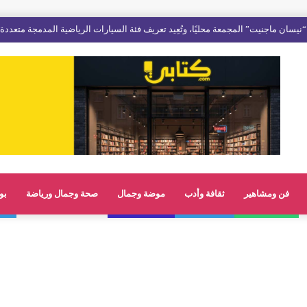
فن ومشاهير
ثقافة وأدب
موضة وجمال
صحة وجمال ورياضة
بو