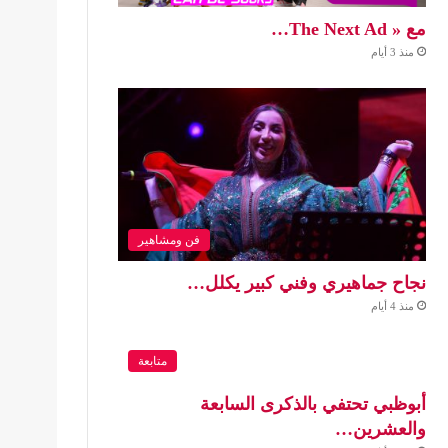
مع « The Next Ad…
منذ 3 أيام
فن ومشاهير
نجاح جماهيري وفني كبير يكلل…
منذ 4 أيام
متابعة
أبوظبي تحتفي بالذكرى السابعة
والعشرين…