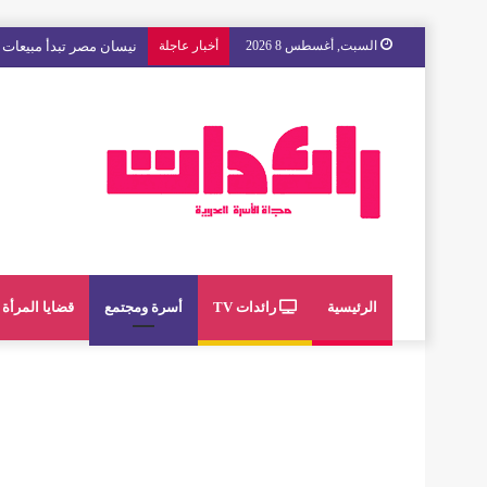
السبت, أغسطس 8 2026
أخبار عاجلة
مع « The Next Ad » ، إنوي يُسند حملته الإعلانية المقبلة إلى الشباب المغربي
الرئيسية
رائدات TV
أسرة ومجتمع
قضايا المرأة