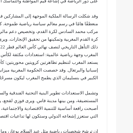
على دور الرياضة في إشاعة قيم المواطنة والتماسك الا
مركب محمد السادس لكرة القدم، وتخصيص دعم مالي ها
كرة القدم المغربية وتمكينها من تحقيق الإنجازات. ويرى
ذلك التأهل التاريخي لنصف نهائي كأس العالم قطر 2022، هي ثمرة لهذه الاستراتيجية المتبصرة والرعاية الملكية.
المغرب وجهة رياضية عالمية: استعدادات مكثفة لكأس إف
الكبير في بنسليمان الذي يطمح المغرب ليكون مسرحًا ل
وتشمل الاستعدادات تطوير البنية التحتية الفندقية وال
المستضيفة، ومن بينها مدينة فاس. ويرى فوزي لقجع، رئ
أصبحت رافعة أساسية للتنمية الاقتصادية والاجتماعية، 
التي ستعزز إشعاعه الدولي وستكون لها تداعيات اقتصاد
إن ترشح شخصيات رياضية مثل عبد السلام بوعاز، وما 