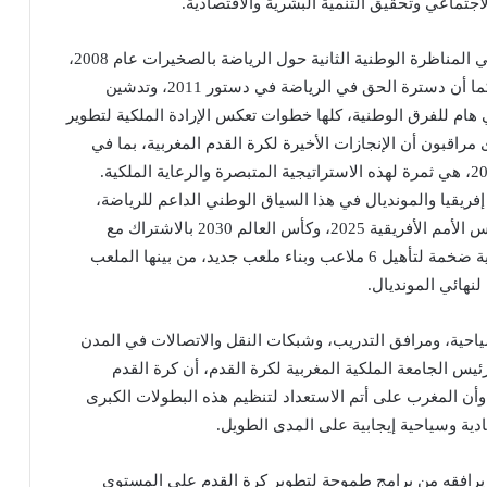
جتماعي وتحقيق التنمية البشرية والاقتصادية.
وقد شكلت الرسالة الملكية الموجهة إلى المشاركين في المناظرة الوطنية الثانية حول الرياضة بالصخيرات عام 2008،
منعطفًا هامًا في رسم معالم سياسة رياضية طموحة. كما أن دسترة الحق في الرياضة في دستور 2011، وتدشين
م للفرق الوطنية، كلها خطوات تعكس الإرادة الملكية لتطوير
 مراقبون أن الإنجازات الأخيرة لكرة القدم المغربية، بما في
ريقيا والمونديال في هذا السياق الوطني الداعم للرياضة،
يستعد المغرب لتنظيم تظاهرتين كرويتين محوريتين: كأس الأمم الأفريقية 2025، وكأس العالم 2030 بالاشتراك مع
إسبانيا والبرتغال. وقد خصصت الحكومة المغربية ميزانية ضخمة لتأهيل 6 ملاعب وبناء ملعب جديد، من بينها الملعب
نهائي المونديال.
سياحية، ومرافق التدريب، وشبكات النقل والاتصالات في المدن
يس الجامعة الملكية المغربية لكرة القدم، أن كرة القدم
وأن المغرب على أتم الاستعداد لتنظيم هذه البطولات الكبرى
ية وسياحية إيجابية على المدى الطويل.
يرافقه من برامج طموحة لتطوير كرة القدم على المستوى