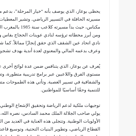
يحظى بوعاز، الذي يوصف بأنه “خيار المرحلة”، بدعم من 
مسيرته الحافلة في التسيير الرياضي. وتشير المعطيا
مكناس، حيث بدأ مس
ومن أبرز محطاته ترؤسه لنادي عوينات الحجاج بفاس ون
نادي اتحاد عين الشقف الذي حقق إنجازًا مماثلاً. كما
وعرف بدعمه المالي والمعنوي لعدة أندية بهدف تشجيع 
يُعرف عن بوعاز، الذي يتنافس ضمن عدة لوائح أخرى ع
مستوى الفرق واللاعبين عبر برامج تدريبية متطورة، وت
والشفافية في تسيير العصبة. وتأتي هذه الطموحات متسقة 
للتنمية وحقًا أساسيًا للمواطنين.
توجيهات ملكية لدعم الرياضة وتحقيق الإشعاع الوطني
يولي صاحب الجلالة الملك محمد السادس، نصره الله، اهت
الأولويات الوطنية. وتتجلى هذه العناية في العديد من
القطاع الرياضي، وتطوير البنيات التحتية، وتوسيع قاعد