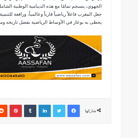
الجهوي، ينسجم تمامًا مع هذه الدينامية الوطنية الشام
جعل المغرب فاعلاً رياضياً قارياً وعالمياً، ورافعة للتنم
يحظى به بوعاز في الأوساط الرياضية بفضل تاريخه ومق
فيسبوك
تويتر
لينكدإن
بينتير
شاركها