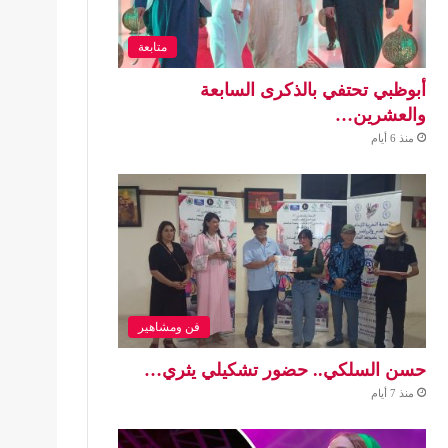
متابعة
أبوظبي تحتفي بالذكرى السابعة
والعشرين…
منذ 6 أيام
فن ومشاهير
حسن السلكي.. حضور تشكيلي يثري…
منذ 7 أيام