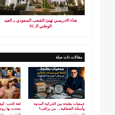
هناء الادريسي تهنئ الشعب السعودي بـ العيد
الوطني الـ 92
مقالات ذات صلة
جمعيات بطنجة بين الحركية المدنية
لغة الحب: كيف
وأسئلة الشفافية… من يراقب؟
يتحدث بها زو
منذ 3 أسابيع
23 مارس، 2026