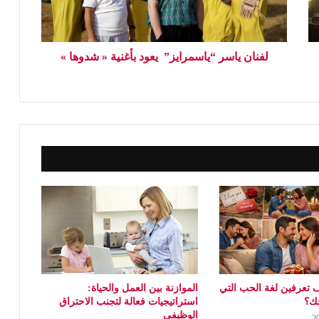
لفنان ياسر “ياسمرايز” يعود بأغنية « شدوها »
 تعرفين لغة الحب التي
الموازنة بين العمل والحياة:
جك؟
استراتيجيات فعالة لتجنب الاحتراق
الوظيفي