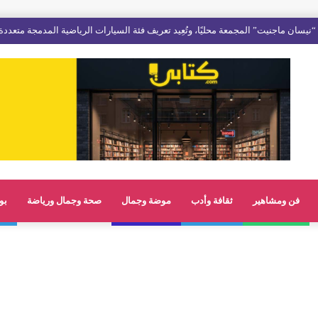
فن ومشاهير
ثقافة وأدب
موضة وجمال
صحة وجمال ورياضة
بو