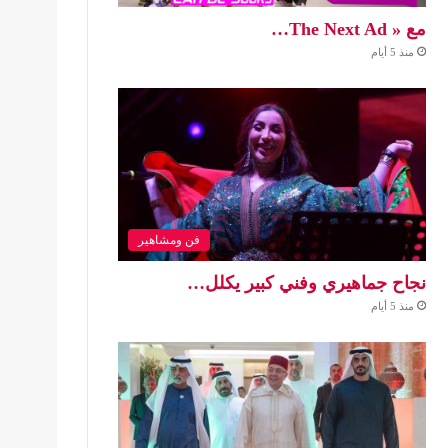
مع « The Next Ad…
منذ 5 أيام
فن ومشاهير
نجاح جماهيري وفني كبير يكلل…
منذ 5 أيام