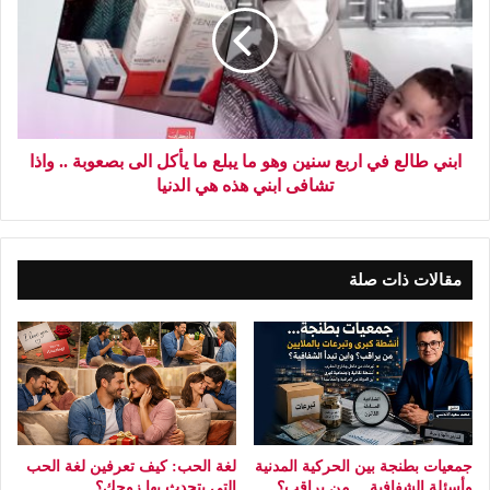
ابني طالع في اربع سنين وهو ما يبلع ما يأكل الى بصعوبة .. واذا
تشافى ابني هذه هي الدنيا
مقالات ذات صلة
جمعيات بطنجة بين الحركية المدنية
لغة الحب: كيف تعرفين لغة الحب
وأسئلة الشفافية… من يراقب؟
التي يتحدث بها زوجك؟