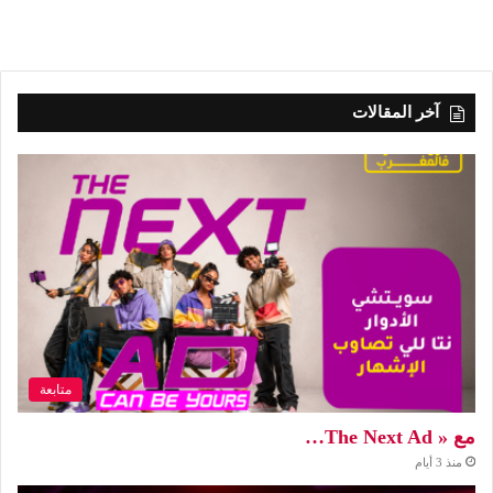
آخر المقالات
متابعة
مع « The Next Ad…
منذ 3 أيام