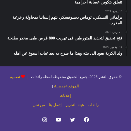
تتعلق بتكوين عصابة اجرامية
10 يونيو، 2021
برلماني التشيكي، توماس ديشوفسكي يتهم إسبانيا بمحاولة زعزعة
المغرب
5 مارس، 2021
فتح تحقيق لتحديد المتورطين في تهريب 800 قرص طبي مخدر بطنجة
17 نوفمبر، 2019
ولد الكرية يعود الى بيته وهذا ما صرح به بعد غياب اسبوع عن اهله
© حقوق النشر 2026، جميع الحقوق محفوظة لمجلة رائدات |
تصميم
الموقع Africa24
|
إعلانات
رائدات
هيئة التحرير
إتصل بنا
من نحن
فيسبوك
تويتر
يوتيوب
انستقرام