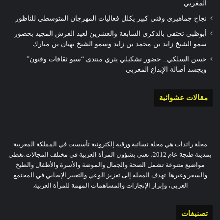
المغربي
نجاح جماهيري وفني كبير يكلل فعاليات المهرجان المتوسطي للناظور
أبوظبي تحتفي بالذكرى السابعة والعشرين لعيد العرش المجيد بحضور
سمو الشيخ زايد بن محمد بن زايد وسمو الشيخ نهيان بن مبارك
حسن السلكي.. حضور تشكيلي يثري منتدى “سبو ثقافات وفنون”
ويجسد أصالة الإبداع المغربي
مقالات عشوائية
مجلة رائدات هي مجلة نسائية ورقية إلكترونية تأسست في المملكة المغربية
بمدينة طنجة عام 2012، تعنى بشؤون المرأة العربية في مختلف المجالات.تغطي
مواضيع متنوعة تشمل الصحة والجمال والموضة والأسرة والأطفال والطبخ
والسفر وغيرها. تهدف المجلة إلى تعزيز الوعي والتغيير الإيجابي في المجتمع
العربي، وإبراز الإنجازات والمساهمات المهمة للمرأة العربية.
تصنيفات