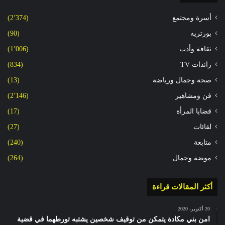
أسرة ومجتمع
(2٬374)
بورتريه
(90)
ثقافة وأدب
(1٬006)
رائدات TV
(834)
صحة وجمال ورياضة
(13)
فن ومشاهير
(2٬146)
قضايا المرأة
(17)
لقائات
(27)
متابعة
(240)
موضة وجمال
(264)
أكثر المقالات قراءة
20 أكتوبر، 2020
امن بني مكادة يتمكن من توقيف شخصين يشتبه تورطهما في قضية