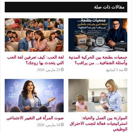
مقالات ذات صلة
جمعيات بطنجة بين الحركية المدنية
لغة الحب: كيف تعرفين لغة الحب
وأسئلة الشفافية… من يراقب؟
التي يتحدث بها زوجك؟
منذ 3 أسابيع
23 مارس، 2026
الموازنة بين العمل والحياة:
صوت المرأة في التغيير الاجتماعي
استراتيجيات فعالة لتجنب الاحتراق
14 مارس، 2026
الوظيفي