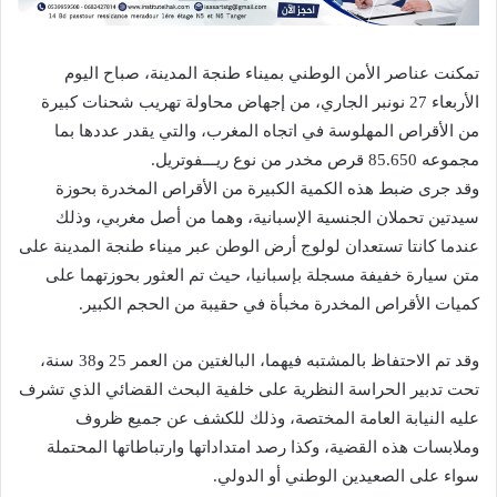
تمكنت عناصر الأمن الوطني بميناء طنجة المدينة، صباح اليوم
الأربعاء 27 نونبر الجاري، من إجهاض محاولة تهريب شحنات كبيرة
من الأقراص المهلوسة في اتجاه المغرب، والتي يقدر عددها بما
مجموعه 85.650 قرص مخدر من نوع ريـــفوتريل.
وقد جرى ضبط هذه الكمية الكبيرة من الأقراص المخدرة بحوزة
سيدتين تحملان الجنسية الإسبانية، وهما من أصل مغربي، وذلك
عندما كانتا تستعدان لولوج أرض الوطن عبر ميناء طنجة المدينة على
متن سيارة خفيفة مسجلة بإسبانيا، حيث تم العثور بحوزتهما على
كميات الأقراص المخدرة مخبأة في حقيبة من الحجم الكبير.
وقد تم الاحتفاظ بالمشتبه فيهما، البالغتين من العمر 25 و38 سنة،
تحت تدبير الحراسة النظرية على خلفية البحث القضائي الذي تشرف
عليه النيابة العامة المختصة، وذلك للكشف عن جميع ظروف
وملابسات هذه القضية، وكذا رصد امتداداتها وارتباطاتها المحتملة
سواء على الصعيدين الوطني أو الدولي.