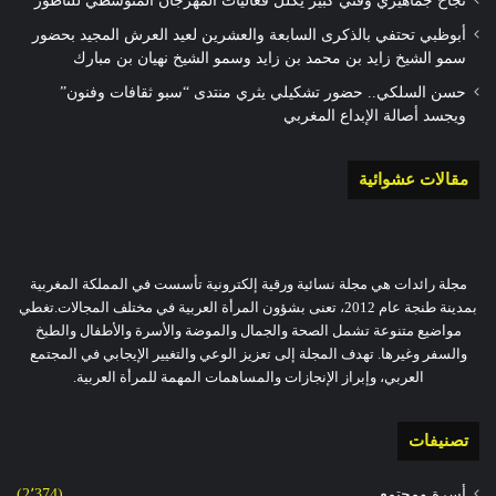
نجاح جماهيري وفني كبير يكلل فعاليات المهرجان المتوسطي للناظور
أبوظبي تحتفي بالذكرى السابعة والعشرين لعيد العرش المجيد بحضور
سمو الشيخ زايد بن محمد بن زايد وسمو الشيخ نهيان بن مبارك
حسن السلكي.. حضور تشكيلي يثري منتدى “سبو ثقافات وفنون”
ويجسد أصالة الإبداع المغربي
مقالات عشوائية
مجلة رائدات هي مجلة نسائية ورقية إلكترونية تأسست في المملكة المغربية
بمدينة طنجة عام 2012، تعنى بشؤون المرأة العربية في مختلف المجالات.تغطي
مواضيع متنوعة تشمل الصحة والجمال والموضة والأسرة والأطفال والطبخ
والسفر وغيرها. تهدف المجلة إلى تعزيز الوعي والتغيير الإيجابي في المجتمع
العربي، وإبراز الإنجازات والمساهمات المهمة للمرأة العربية.
تصنيفات
أسرة ومجتمع
(2٬374)