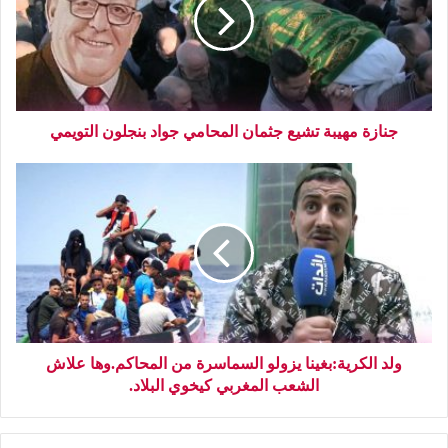
جنازة مهيبة تشيع جثمان المحامي جواد بنجلون التويمي
ولد الكرية:بغينا يزولو السماسرة من المحاكم.وها علاش
الشعب المغربي كيخوي البلاد.