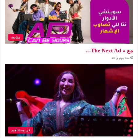
متابعة
مع « The Next Ad…
منذ يوم واحد
فن ومشاهير