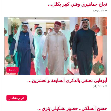
نجاح جماهيري وفني كبير يكلل…
منذ يومين
متابعة
أبوظبي تحتفي بالذكرى السابعة والعشرين…
منذ 3 أيام
فن ومشاهير
حسن السلكي.. حضور تشكيلي يثري…