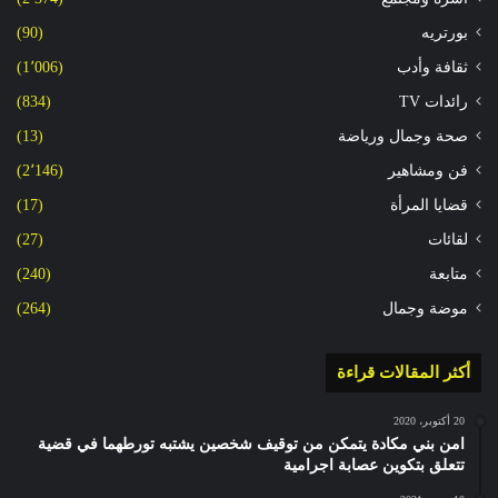
بورتريه
(90)
ثقافة وأدب
(1٬006)
رائدات TV
(834)
صحة وجمال ورياضة
(13)
فن ومشاهير
(2٬146)
قضايا المرأة
(17)
لقائات
(27)
متابعة
(240)
موضة وجمال
(264)
أكثر المقالات قراءة
20 أكتوبر، 2020
امن بني مكادة يتمكن من توقيف شخصين يشتبه تورطهما في قضية
تتعلق بتكوين عصابة اجرامية