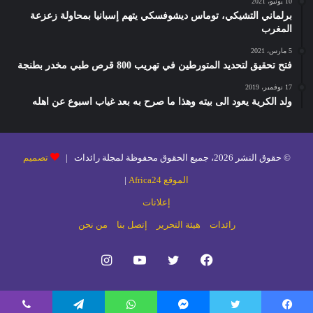
10 يونيو، 2021
برلماني التشيكي، توماس ديشوفسكي يتهم إسبانيا بمحاولة زعزعة
المغرب
5 مارس، 2021
فتح تحقيق لتحديد المتورطين في تهريب 800 قرص طبي مخدر بطنجة
17 نوفمبر، 2019
ولد الكرية يعود الى بيته وهذا ما صرح به بعد غياب اسبوع عن اهله
© حقوق النشر 2026، جميع الحقوق محفوظة لمجلة رائدات |
تصميم
الموقع Africa24
|
إعلانات
رائدات
هيئة التحرير
إتصل بنا
من نحن
فيسبوك
تويتر
يوتيوب
انستقرام