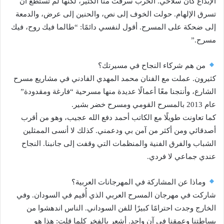
الإبداع كان سلاحي. الحرب سرقت منا الكثير، لكنها لم تستطع أن
تسرق الإلهام. حولت الخوف إلى نص، والحنين إلى عرض، والدمعة
إلى ضحكة على المسرح. أقول لنفسي دائمًا: “طالما فيك روح، فيك
مسرح.”
من هم شركاء النجاح في مسيرتك؟
كثيرون. عملت مع الفنان محمد المهدي الفادني في مشاريع مسرح
الشارع، وأنتجنا معًا أعمالًا عديدة منها مسرحية “فارغة ومقدودة”
عام 2013 بالمسرح القومي ومسرح خضر بشير.
كما تعاونت طويلًا مع الكاتب أحمد دفع الله عجيب، وهو من أقرب
أصدقائي ومن أكثر من آمن بي ودعمني. كذلك لا أنسى الممثلين
الشباب والفرق الفنية والمنظمات التي وقفت إلى جانبنا. النجاح
عندي جماعي لا فردي.
وماذا عن المشاركة في المهرجانات العربية؟
شاركت في مهرجان المسرح العربي الذي أُقيم في السودان. وفي
الخارج وجدت احترامًا كبيرًا للفن السوداني. الناس اندهشوا من
بساطتنا وعمقنا في آنٍ واحد. أشعر بالفخر كلما قلت: هذا هو