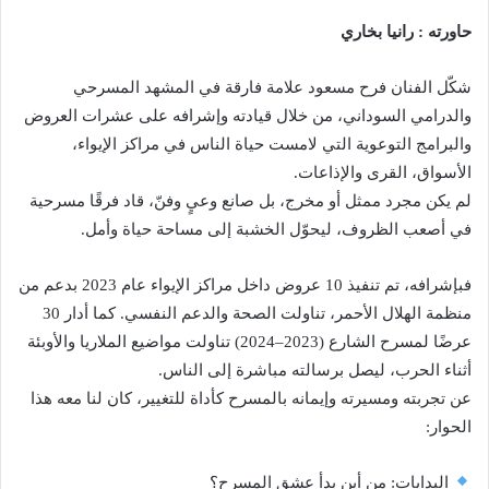
حاورته : رانيا بخاري
شكّل الفنان فرح مسعود علامة فارقة في المشهد المسرحي
والدرامي السوداني، من خلال قيادته وإشرافه على عشرات العروض
والبرامج التوعوية التي لامست حياة الناس في مراكز الإيواء،
الأسواق، القرى والإذاعات.
لم يكن مجرد ممثل أو مخرج، بل صانع وعيٍ وفنّ، قاد فرقًا مسرحية
في أصعب الظروف، ليحوّل الخشبة إلى مساحة حياة وأمل.
فبإشرافه، تم تنفيذ 10 عروض داخل مراكز الإيواء عام 2023 بدعم من
منظمة الهلال الأحمر، تناولت الصحة والدعم النفسي. كما أدار 30
عرضًا لمسرح الشارع (2023–2024) تناولت مواضيع الملاريا والأوبئة
أثناء الحرب، ليصل برسالته مباشرة إلى الناس.
عن تجربته ومسيرته وإيمانه بالمسرح كأداة للتغيير، كان لنا معه هذا
الحوار:
البدايات: من أين بدأ عشق المسرح؟