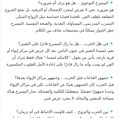
المسرح التوعوي… هل هو ترف أم ضرورة؟
هو ضرورة. نحن لا نعرض لمجرد الإضحاك أو الترفيه، بل نفتح الجروح
المغلقة بلطف الفن. ناقشنا قضايا حساسة مثل الزواج المبكر،
التسرب المدرسي، المساواة، التغذية، والصحة النفسية. المسرح
جعل الحوار ممكنًا في مجتمعات تخاف من الكلام.
في ظل الحرب… هل ما زال المسرح قادرًا على التغيير؟
نعم، لمسنا التغيير في عيون الناس. بعد كل عرض في مركز إيواء أو
قرية نازحة، يأتي من يقول: “كلامكم لمسنا.” هناك فقط تدرك أن
الفن لم يمت، وأنه ما زال قادرًا على إعادة الأمل للقلوب المكسورة.
جمهور القاعات قبل الحرب… وجمهور مراكز الإيواء بعدها؟
قبل الحرب كان الجمهور بعيدًا عن القاعات، لكن في مراكز الإيواء
وجدنا جمهورًا حقيقيًا، متعطشًا للكلمة والضحكة. صار المسرح هناك
مساحة للتنفس والنجاة، لا مجرد عرض فني.
بين الحرب والنزوح… كيف قاومت الإحباط في أم درمان؟