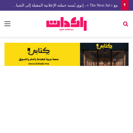
مع « The Next Ad » ، إنوي يُسند حملته الإعلانية المقبلة إلى الشباب المغربي
بحث
الق
عن