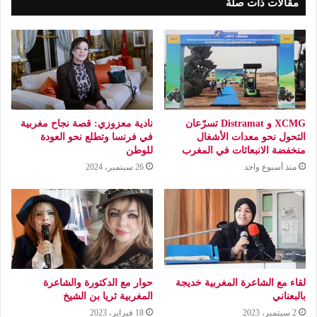
مقالات ذات صلة
XCMG و Distramat تسرّعان
نادية معزوزي: قصة نجاح مغربية
التحول نحو معدات الأشغال
في فرنسا وتطلع نحو العودة
منخفضة الانبعاثات في المغرب
للوطن
منذ أسبوع واحد
26 سبتمبر، 2024
لقاء مع الشاعرة المغربية خديجة
حوار مع الدكتورة والشاعرة
بالبعناني
المغربية ثريا بن الشيخ
2 سبتمبر، 2023
18 فبراير، 2023