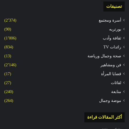
تصنيفات
أسرة ومجتمع
(2٬374)
بورتريه
(90)
ثقافة وأدب
(1٬006)
رائدات TV
(834)
صحة وجمال ورياضة
(13)
فن ومشاهير
(2٬146)
قضايا المرأة
(17)
لقائات
(27)
متابعة
(240)
موضة وجمال
(264)
أكثر المقالات قراءة