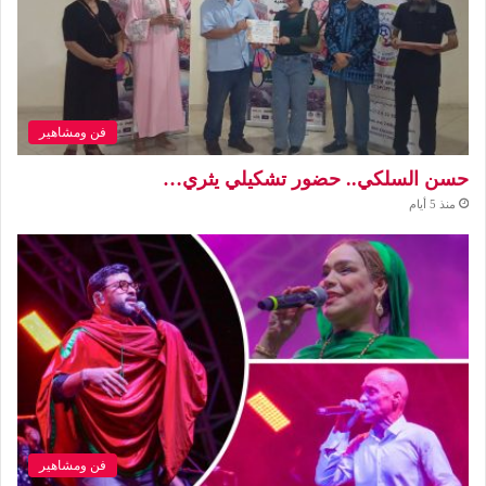
فن ومشاهير
حسن السلكي.. حضور تشكيلي يثري…
منذ 5 أيام
فن ومشاهير