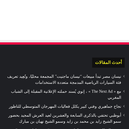
أحدث المقالات
نيسان مصر تبدأ مبيعات “نيسان ماجنيت” المجمعة محليًا، وتُعِيد تعريف
فئة السيارات الرياضية المدمجة متعددة الاستخدامات
مع « The Next Ad » ، إنوي يُسند حملته الإعلانية المقبلة إلى الشباب
المغربي
نجاح جماهيري وفني كبير يكلل فعاليات المهرجان المتوسطي للناظور
أبوظبي تحتفي بالذكرى السابعة والعشرين لعيد العرش المجيد بحضور
سمو الشيخ زايد بن محمد بن زايد وسمو الشيخ نهيان بن مبارك