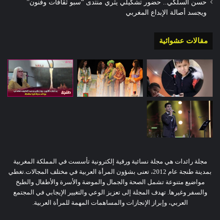
حسن السلكي.. حضور تشكيلي يثري منتدى “سبو ثقافات وفنون”
ويجسد أصالة الإبداع المغربي
مقالات عشوائية
مجلة رائدات هي مجلة نسائية ورقية إلكترونية تأسست في المملكة المغربية
بمدينة طنجة عام 2012، تعنى بشؤون المرأة العربية في مختلف المجالات.تغطي
مواضيع متنوعة تشمل الصحة والجمال والموضة والأسرة والأطفال والطبخ
والسفر وغيرها. تهدف المجلة إلى تعزيز الوعي والتغيير الإيجابي في المجتمع
العربي، وإبراز الإنجازات والمساهمات المهمة للمرأة العربية.