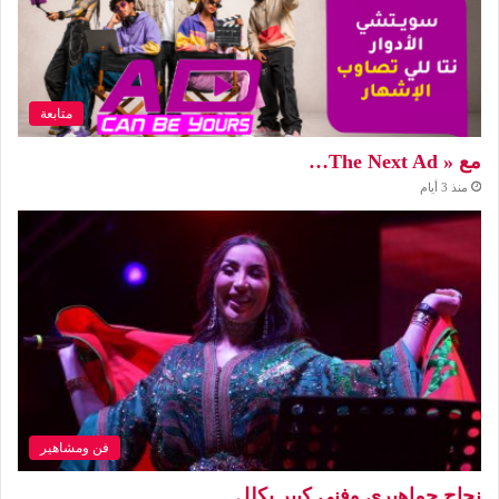
متابعة
مع « The Next Ad…
منذ 3 أيام
فن ومشاهير
نجاح جماهيري وفني كبير يكلل…