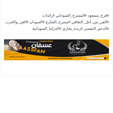
#فرح_مسعود #المسرح_السوداني #رائدات
#الفن_من_أجل_التعافي #مسرح_الشارع #السودان #الفن_والحرب
#الدعم_النفسي #رندة_بخاري #الدراما_السودانية