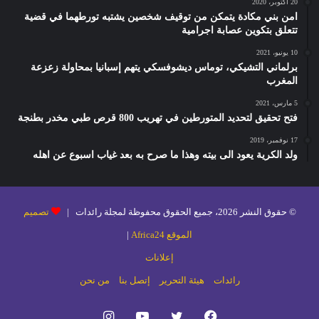
20 أكتوبر، 2020
امن بني مكادة يتمكن من توقيف شخصين يشتبه تورطهما في قضية
تتعلق بتكوين عصابة اجرامية
10 يونيو، 2021
برلماني التشيكي، توماس ديشوفسكي يتهم إسبانيا بمحاولة زعزعة
المغرب
5 مارس، 2021
فتح تحقيق لتحديد المتورطين في تهريب 800 قرص طبي مخدر بطنجة
17 نوفمبر، 2019
ولد الكرية يعود الى بيته وهذا ما صرح به بعد غياب اسبوع عن اهله
© حقوق النشر 2026، جميع الحقوق محفوظة لمجلة رائدات |
تصميم
الموقع Africa24
|
إعلانات
رائدات
هيئة التحرير
إتصل بنا
من نحن
فيسبوك
تويتر
يوتيوب
انستقرام