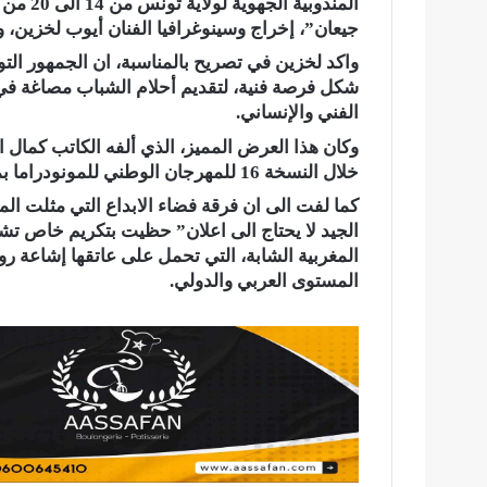
المندوب
جيعان”،
إخراج وسينوغرافيا الفنان أيوب لخزين
واكد لخزين في تصريح بالمناسبة، ان الجمهور ال
شكل فرصة فنية، لتقديم أحلام الشباب مصاغة في 
الفني والإنساني.
وكان هذا العرض المميز، الذي ألفه الكاتب كمال ا
خلال النسخة 16 للمهرجان الوطني للمونودراما بمدينة بسطات.
كما لفت الى ان فرقة فضاء الابداع التي مثلت ا
الجيد لا يحتاج الى اعلان” حظيت بتكريم خاص تشجي
المغربية الشابة، التي تحمل على عاتقها إشاعة ر
المستوى العربي والدولي.