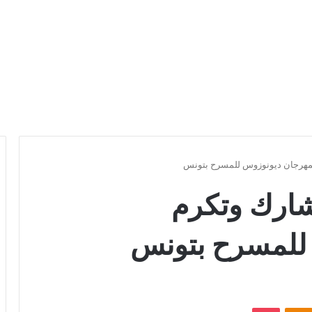
 بمهرجان ديونوزوس للمسرح بتونس
تشارك وتكرم
للمسرح بتونس
Odnoklassniki
بوكيت