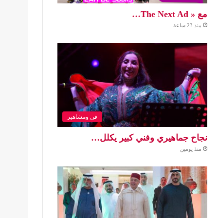
مع « The Next Ad…
منذ 23 ساعة
فن ومشاهير
نجاح جماهيري وفني كبير يكلل…
منذ يومين