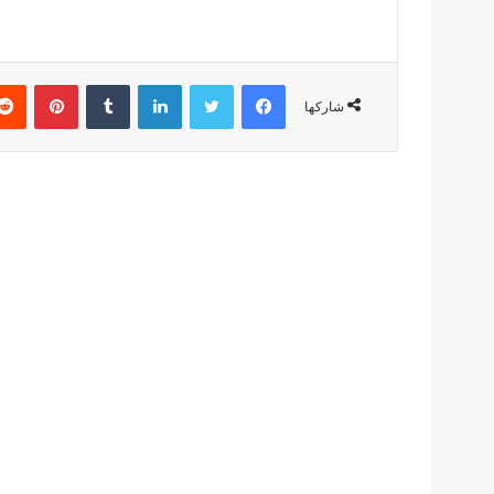
فيسبوك
تويتر
لينكدإن
بينتير
شاركها