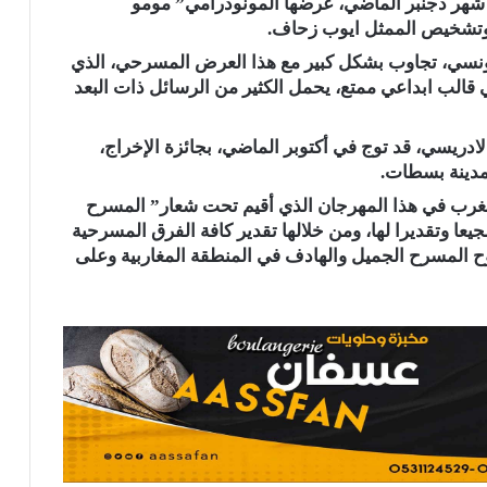
ية الجهوية لولاية تونس من 14 الى 20 من شهر دجنبر الماضي، عرضها المونودرامي” مومو
، وتشخيص الممثل ايوب زحاف.
تونسي، تجاوب بشكل كبير مع هذا العرض المسرحي، الذي
قالب ابداعي ممتع، يحمل الكثير من الرسائل ذات البعد
لادريسي، قد توج في أكتوبر الماضي، بجائزة الإخراج،
لمغرب في هذا المهرجان الذي أقيم تحت شعار” المسرح
عا وتقديرا لها، ومن خلالها تقدير كافة الفرق المسرحية
وح المسرح الجميل والهادف في المنطقة المغاربية وعلى