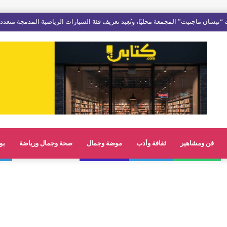
فن ومشاهير
ثقافة وأدب
موضة وجمال
صحة وجمال ورياضة
بو