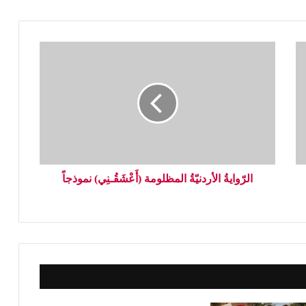
الرّوايةُ الأردنيّةُ المظلومة (أَعْشَقُـنِي) نموذجاً