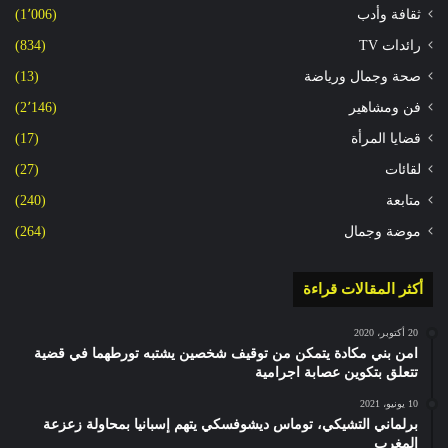
ثقافة وأدب
(1٬006)
رائدات TV
(834)
صحة وجمال ورياضة
(13)
فن ومشاهير
(2٬146)
قضايا المرأة
(17)
لقائات
(27)
متابعة
(240)
موضة وجمال
(264)
أكثر المقالات قراءة
20 أكتوبر، 2020
امن بني مكادة يتمكن من توقيف شخصين يشتبه تورطهما في قضية
تتعلق بتكوين عصابة اجرامية
10 يونيو، 2021
برلماني التشيكي، توماس ديشوفسكي يتهم إسبانيا بمحاولة زعزعة
المغرب