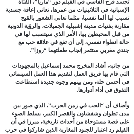
تجسد فرح الفاسي في الفيلم دور “ماريا”، الفتاة
الإسبانية في الثلاثينيات من عمرها، تعاني إعاقة جسدية
تسبب لها ألما نفسيا، مثلما تعاني الشعور بالقبح
مقارنة بفتيات مدينة إشبيلية الجميلات، والرؤية الدونية
من قبل المحيطين بها، الأمر الذي سيتسبب لها في
حالة انطواء نفسي، إلى أن تقع في علاقة حب مع
جندي مغربي ستثمر إنجاب طفلتهما “روزا”.
من جانبه، أشاد المخرج محمد إسماعيل بالمجهودات
التي قام بها فريق العمل لتقديم هذا العمل السينمائي
في أحسن حلة، ومن بينهم وجوه جديدة استطاعت
التفوق في أداء أدوارها.
وأضاف أن “الحب في زمن الحرب”، الذي صور بين
مدن تطوان وشفشاون والقصر الكبير، يسلط الضوء
على قصة مستوحاة من أحداث تاريخية، مبرزا في أن
الفيلم رد اعتبار للجنود المغاربة الذين شاركوا في حرب