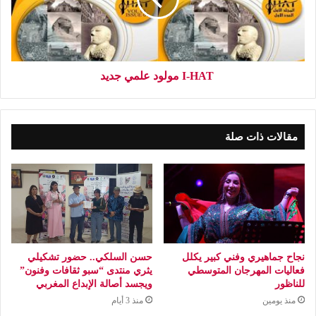
‏ I-HAT مولود علمي جديد
مقالات ذات صلة
نجاح جماهيري وفني كبير يكلل
حسن السلكي.. حضور تشكيلي
فعاليات المهرجان المتوسطي
يثري منتدى “سبو ثقافات وفنون”
للناظور
ويجسد أصالة الإبداع المغربي
منذ يومين
منذ 3 أيام