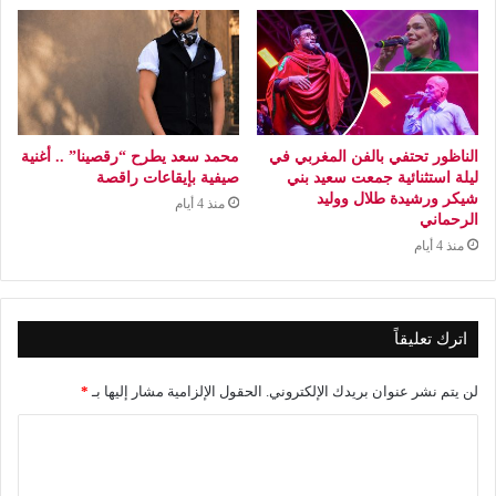
الناظور تحتفي بالفن المغربي في
محمد سعد يطرح “رقصينا” .. أغنية
ليلة استثنائية جمعت سعيد بني
صيفية بإيقاعات راقصة
شيكر ورشيدة طلال ووليد
منذ 4 أيام
الرحماني
منذ 4 أيام
اترك تعليقاً
لن يتم نشر عنوان بريدك الإلكتروني.
الحقول الإلزامية مشار إليها بـ
*
ا
ل