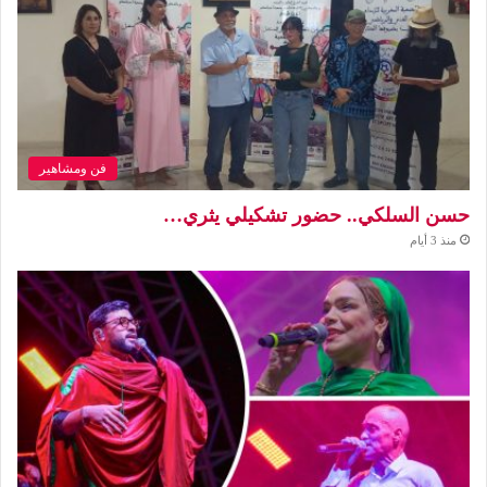
فن ومشاهير
حسن السلكي.. حضور تشكيلي يثري…
منذ 3 أيام