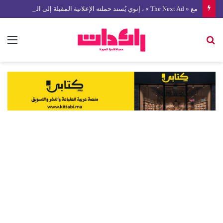
مع « The Next Ad » ، إنوي يُسند حملته الإعلانية المقبلة إلى الشباب المغربي
بحث
الق
عن