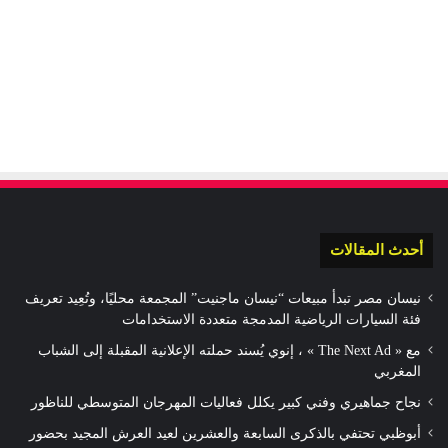
أحدث المقالات
نيسان مصر تبدأ مبيعات “نيسان ماجنيت” المجمعة محليًا، وتُعِيد تعريف
فئة السيارات الرياضية المدمجة متعددة الاستخدامات
مع « The Next Ad » ، إنوي يُسند حملته الإعلانية المقبلة إلى الشباب
المغربي
نجاح جماهيري وفني كبير يكلل فعاليات المهرجان المتوسطي للناظور
أبوظبي تحتفي بالذكرى السابعة والعشرين لعيد العرش المجيد بحضور