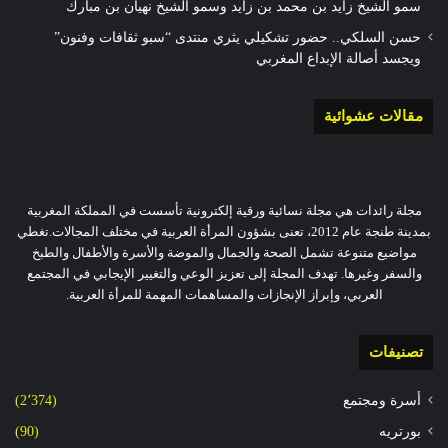
سمو الشيخ زايد بن محمد بن زايد وسمو الشيخ نهيان بن مبارك
حسن السلكي.. حضور تشكيلي يثري منتدى “سبو ثقافات وفنون”
ويجسد أصالة الإبداع المغربي
مقالات عشوائية
مجلة رائدات هي مجلة نسائية ورقية إلكترونية تأسست في المملكة المغربية
بمدينة طنجة عام 2012، تعنى بشؤون المرأة العربية في مختلف المجالات.تغطي
مواضيع متنوعة تشمل الصحة والجمال والموضة والأسرة والأطفال والطبخ
والسفر وغيرها. تهدف المجلة إلى تعزيز الوعي والتغيير الإيجابي في المجتمع
العربي، وإبراز الإنجازات والمساهمات المهمة للمرأة العربية.
تصنيفات
أسرة ومجتمع
(2٬374)
بورتريه
(90)