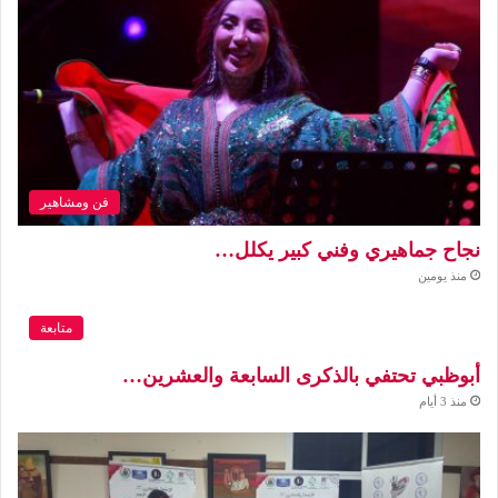
فن ومشاهير
نجاح جماهيري وفني كبير يكلل…
منذ يومين
متابعة
أبوظبي تحتفي بالذكرى السابعة والعشرين…
منذ 3 أيام