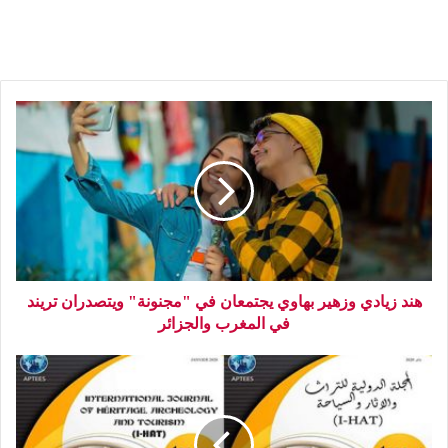
هند زيادي وزهير بهاوي يجتمعان في "مجنونة" ويتصدران تريند
في المغرب والجزائر