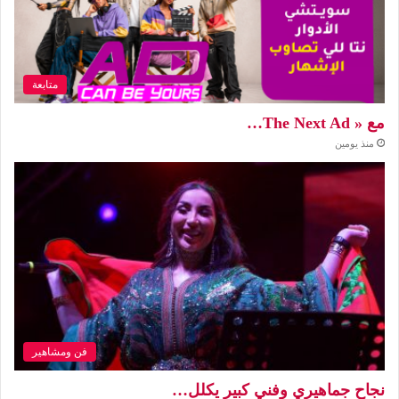
متابعة
مع « The Next Ad…
منذ يومين
فن ومشاهير
نجاح جماهيري وفني كبير يكلل…