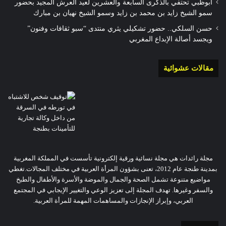
أبوظبي تحتفي بالذكرى السابعة والعشرين لعيد العرش المجيد بحضور
سمو الشيخ زايد بن محمد بن زايد وسمو الشيخ نهيان بن مبارك
حسن السلكي.. حضور تشكيلي يثري منتدى “سبو ثقافات وفنون”
ويجسد أصالة الإبداع المغربي
مقالات عشوائية
مجلة رائدات هي مجلة نسائية ورقية إلكترونية تأسست في المملكة المغربية
بمدينة طنجة عام 2012، تعنى بشؤون المرأة العربية في مختلف المجالات.تغطي
مواضيع متنوعة تشمل الصحة والجمال والموضة والأسرة والأطفال والطبخ
والسفر وغيرها. تهدف المجلة إلى تعزيز الوعي والتغيير الإيجابي في المجتمع
العربي، وإبراز الإنجازات والمساهمات المهمة للمرأة العربية.