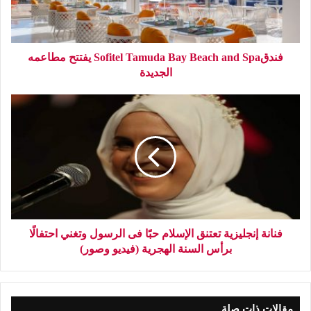
فندقSofitel Tamuda Bay Beach and Spa يفتتح مطاعمه
الجديدة
فنانة إنجليزية تعتنق الإسلام حبًا فى الرسول وتغني احتفالًا
برأس السنة الهجرية (فيديو وصور)
مقالات ذات صلة