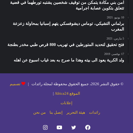
امن بني مكادة يتمكن من توقيف شخصين يشتبه تورطهما في قضية
تتعلق بتكوين عصابة اجرامية
10 يونيو، 2021
برلماني التشيكي، توماس ديشوفسكي يتهم إسبانيا بمحاولة زعزعة
المغرب
5 مارس، 2021
فتح تحقيق لتحديد المتورطين في تهريب 800 قرص طبي مخدر بطنجة
17 نوفمبر، 2019
ولد الكرية يعود الى بيته وهذا ما صرح به بعد غياب اسبوع عن اهله
© حقوق النشر 2026، جميع الحقوق محفوظة لمجلة رائدات |
تصميم
الموقع Africa24
|
إعلانات
رائدات
هيئة التحرير
إتصل بنا
من نحن
فيسبوك
تويتر
يوتيوب
انستقرام