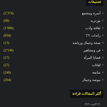
تصنيفات
أسرة ومجتمع
(2٬374)
بورتريه
(90)
ثقافة وأدب
(1٬006)
رائدات TV
(834)
صحة وجمال ورياضة
(13)
فن ومشاهير
(2٬146)
قضايا المرأة
(17)
لقائات
(27)
متابعة
(240)
موضة وجمال
(264)
أكثر المقالات قراءة
20 أكتوبر، 2020