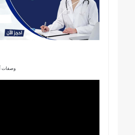
وصفات
أ