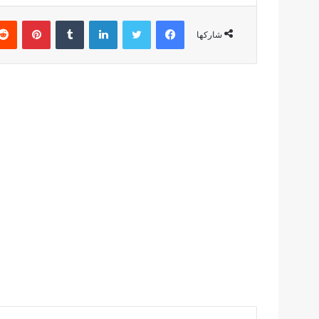
فيسبوك
تويتر
لينكدإن
بينتير
شاركها