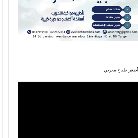
صغر
طباخ مغربي