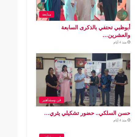
متابعة
أبوظبي تحتفي بالذكرى السابعة
والعشرين…
منذ 4 أيام
فن ومشاهير
حسن السلكي.. حضور تشكيلي يثري…
منذ 4 أيام
فن ومشاهير