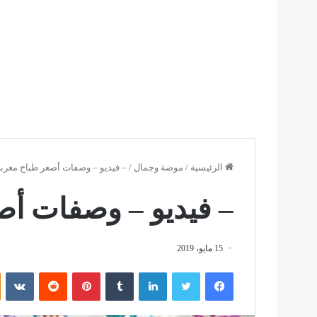
الرئيسية
/
موضة وجمال
/
– فيديو – وصفات أصغر طباخ مغرب
– فيديو – وصفات أص
15 مايو، 2019
فيسبوك
تويتر
لينكدإن
بينتيريست