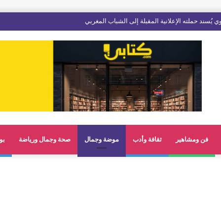
فن ومشاهير
ثقافة وأدب
موضة وجمال
صحة وجمال ورياضة
بو