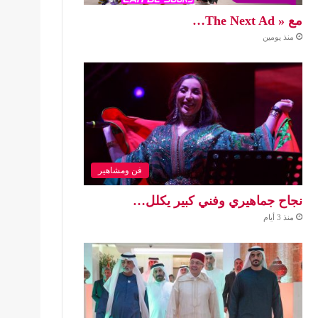
مع « The Next Ad…
منذ يومين
فن ومشاهير
نجاح جماهيري وفني كبير يكلل…
منذ 3 أيام