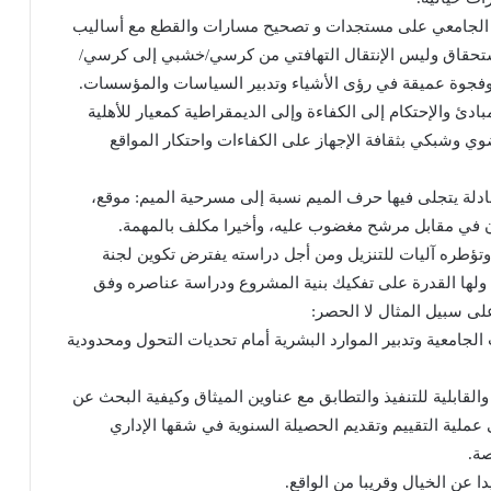
ضع الجامعي على مستجدات و تصحيح مسارات والقطع مع أساليب
ستحقاق وليس الإنتقال التهافتي من كرسي/خشبي إلى كرسي/
ب وفجوة عميقة في رؤى الأشياء وتدبير السياسات والمؤسسات.
مبادئ والإحتكام إلى الكفاءة وإلى الديمقراطية كمعيار للأهلية
ي وشبكي بثقافة الإجهاز على الكفاءات واحتكار المواقع
دلة يتجلى فيها حرف الميم نسبة إلى مسرحية الميم: موقع،
 في مقابل مرشح مغضوب عليه، وأخيرا مكلف بالمهمة.
تؤطره آليات للتنزيل ومن أجل دراسته يفترض تكوين لجنة
ولها القدرة على تفكيك بنية المشروع ودراسة عناصره وفق
لى سبيل المثال لا الحصر:
لجامعية وتدبير الموارد البشرية أمام تحديات التحول ومحدودية
قابلية للتنفيذ والتطابق مع عناوين الميثاق وكيفية البحث عن
 عملية التقييم وتقديم الحصيلة السنوية في شقها الإداري
صة.
 عن الخيال وقريبا من الواقع.