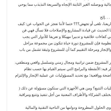
ية وبوصلته الغير الثابتة الإتجاه والسريعة التذبذب مما يوحي
. .إلخ
اريعنا، تلغى أو تجهض؟؟؟ حتما لأننا نعجز عن الجواب عن: كيف
 أما الحديث عن قيادة المشاريع والإصلاحات فلا تسأل فهي فن
 كفاءات علائقية و تدبيرا مهيكلا و تعريفا للأدوار التي يجب
لمنظومة فإن للمشروع دورة حياة تتكون من مجموعة مراحل
والإنجاز ومرحلة التقييم كما أن للمشروع وثيقة تشمل من باب
ر المشروع ضمن تراتبية ومجال زمني وتسلسل واقعي ومنطقي،
ه: الأنشطة والبرامج التي سيتم القيام بها حسب نظام
 وواقعية؛ مع تحديد المسؤوليات عن عملية الإنجاز والإلتزام
مليات التتبع؟ ومن هي الأجهزة التي ستكون مسؤولة عن ذلك (
مختلف الشركاء والأطراف المعنية من أجل تنفيذ وتتبع ومراقبة
الحلول المطروحة ودوامها من الناحية التقنية والمالية