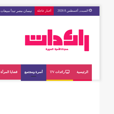
السبت, أغسطس 8 2026
أخبار عاجلة
مع « The Next Ad » ، إنوي يُسند حملته الإعلانية المقبلة إلى الشباب المغربي
الرئيسية
رائدات TV
أسرة ومجتمع
قضايا المرأة