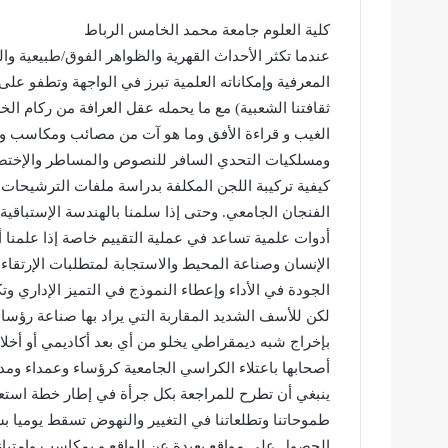
كلية العلوم جامعة محمد الخامس الرباط
عندما تكثر الأحداث القهرية والظواهر الفوق/طبيعية وا
المعرفية وإمكاناته العلمية تبرز في الواجهة وتطفو عل
ثقافتنا الشعبية) مع ما يحمله عقل العرافة من ركام ال
الغيب و قراءة الأفق وما هو آت من مصائب ومكاسب ومن
ومسلكيات التحدي السافر للنصوص والمساطر والإختصا
كيفية تركيبة اللجن المكلفة بدراسة ملفات الترشيحات
الفنجان الجامعي. وحتى إذا سلمنا بالهندسة الإستباقية 
أدوات علمية تساعد في عملية التقييم خاصة إذا علمنا 
الإنسان وصناعة المحيط والاستجابة لمتطلبات الإرتقاء 
الجودة في الأداء وإعطاء النموذج في التميز الإداري وت
لكن للأسف الشديد المقاربة التي يراد بها صناعة رؤسا
بإخراج شبه ديمقراطي يخلو من أي بعد أكاديمي أو أخ
أصحابها باعتلاء الكراسي الجامعية كرؤساء وعمداء وم
ينبغي أن تطرح للمراجعة بكل جرأة في إطار خطة استع
طموحاتنا وتطلعاتنا في التغيير والنهوض تسقط يوميا ب
الحصول على مواقع بعيدة عن الواقع و بمكاسب وامتياز