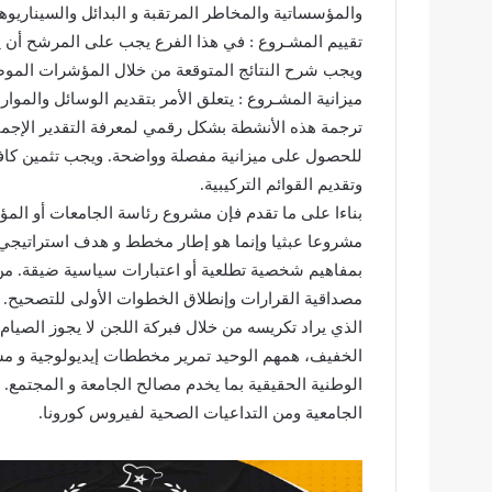
والمؤسساتية والمخاطر المرتقبة و البدائل والسيناريوه
تقييم المشـروع : في هذا الفرع يجب على المرشح أن يفس
ويجب شرح النتائج المتوقعة من خلال المؤشرات الم
ميزانية المشـروع : يتعلق الأمر بتقديم الوسائل والموا
ترجمة هذه الأنشطة بشكل رقمي لمعرفة التقدير الإجم
للحصول على ميزانية مفصلة وواضحة. ويجب تثمين كافة 
وتقديم القوائم التركيبية.
بناءا على ما تقدم فإن مشروع رئاسة الجامعات أو الم
مشروعا عبثيا وﺇنما هو ﺇطار مخطط و هدف استراتيجي 
بمفاهيم شخصية تطلعية أو اعتبارات سياسية ضيقة. من 
مصداقية القرارات وإنطلاق الخطوات الأولى للتصحيح.
الذي يراد تكريسه من خلال فبركة اللجن لا يجوز الصيام
الخفيف، همهم الوحيد تمرير مخططات إيديولوجية و مشا
الوطنية الحقيقية بما يخدم مصالح الجامعة و المجتمع. و
الجامعية ومن التداعيات الصحية لفيروس كورونا.