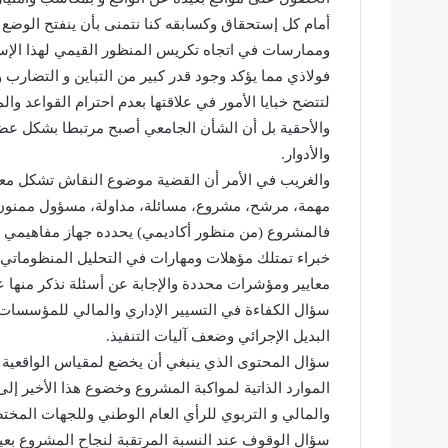
أمام كل إستحقاق وكسابقه كنا نتمنى بأن ينفتح الو
وممارسات في اتجاه تكريس المنظور القيمي لهذا الإ
فولاذي مما يؤكد وجود قدر كبير من التباين و التضار
لتتضح خبايا الأمور في علاقتها بعدم احترام القواعد وال
والأحقية بل أن الشأن الجامعي أصبح مرتبطا بشكل عضو
والأدوار.
والغريب في الأمر أن القضية موضوع النقاش تشكل معا
مهمة، مرشح، مشروع، مسائلة، مداولة، مسؤول ممنون
فالمشروع (من منظور أكاديمي) يحدده جهاز مفاهيمي و
خبراء تمتلك مؤهلات ومهارات في التحليل المنظوماتي 
معايير ومؤشرات محددة والإجابة عن أسئلة نذكر منها ع
سؤال الكفاءة في التسيير الإداري والمالي للمؤسسات ا
البديل الإجرائي وضعف آليات التنفيذ.
سؤال المحتوى الذي ينبغي أن يخضع لمقياس الواقعية وال
الموارد الذاتية لمواكبة المشروع وخضوع هذا الأخير إلى
والمالي و التربوي للرأي العام الوطني وللجهات المخت
سؤال الوقوف عند النسبة المرتقبة لنجاح المشروع بعيدا