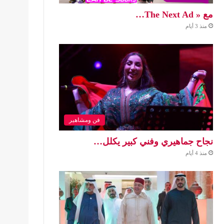
مع « The Next Ad…
منذ 3 أيام
فن ومشاهير
نجاح جماهيري وفني كبير يكلل…
منذ 4 أيام