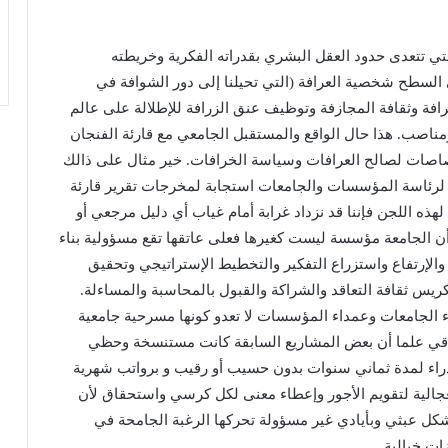
لتي تتعدى حدود العقل البشري بقدراته الفكرية وخريطته
ى السطح شخصية العرافة (التي تحيلنا إلى دور الشوافة في
خرافة وثقافة المجازفة وتوظيف عنق الزرافة للإطلالة على عالم
اصب. هذا حال الواقع والمستقبل الجامعي مع قارئة الفنجان
صات لصالح العرافات وسياسة الخرافات. خير مثال على ذالك
 لرئاسة المؤسسات والجامعات استجابة لمخرجات تقرير قارئة
لهذه اللجن فإننا قد نزداد غرابة أمام غياب أي دليل مرجعي أو
أن الجامعة مؤسسة ليست كغيرها فعلى عاتقها تقع مسؤولية بناء
والإرتفاع واستزراع التفكير والتخطيط الإستراتيجي وتحقيق
كريس ثقافة التعاقد والشراكة والقبول بالمحاسبة والمساءلة.
ء الجامعات وعمداء المؤسسات لا تعدو كونها مسرحية جامعية
لاقي علما أن بعض المشاريع السابقة كانت مستنسخة وحظي
دراء لمدة ثماني سنوات بدون حسيب أو رقيب و برواتب شهرية
جالية لتقويم الأجور وإعطاء معنى لكل كرسي واستحقاق لأن
شكل عبثي وبأيادي غير مسؤولة تحركها الرغبة الجامحة في
ات خيالية.