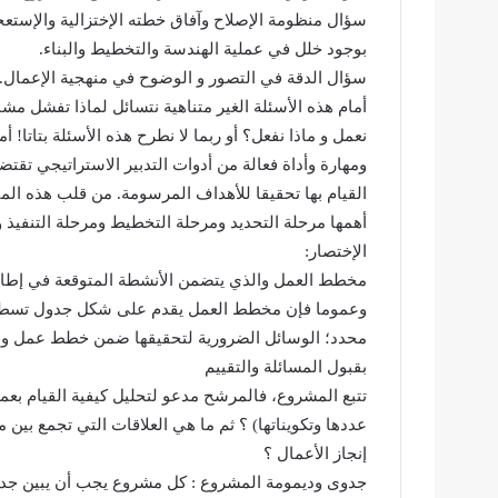
سؤال منظومة الإصلاح وآفاق خطته الإختزالية والإستعجال
بوجود خلل في عملية الهندسة والتخطيط والبناء.
سؤال الدقة في التصور و الوضوح في منهجية الإعمال. . 
أمام هذه الأسئلة الغير متناهية نتسائل لماذا تفشل مش
نعمل و ماذا نفعل؟ أو ربما لا نطرح هذه الأسئلة بتاتا!
ومهارة وأداة فعالة من أدوات التدبير الاستراتيجي تقتضي
القيام بها تحقيقا للأهداف المرسومة. من قلب هذه ا
أهمها مرحلة التحديد ومرحلة التخطيط ومرحلة التنفيذ 
الإختصار:
مخطط العمل والذي يتضمن الأنشطة المتوقعة في إطا
وعموما فإن مخطط العمل يقدم على شكل جدول تسطر في
محدد؛ الوسائل الضرورية لتحقيقها ضمن خطط عمل واضحة
بقبول المسائلة والتقييم
تتبع المشروع، فالمرشح مدعو لتحليل كيفية القيام بع
عددها وتكويناتها) ؟ ثم ما هي العلاقات التي تجمع بين 
إنجاز الأعمال ؟
جدوى وديمومة المشروع : كل مشروع يجب أن يبين جدوى 