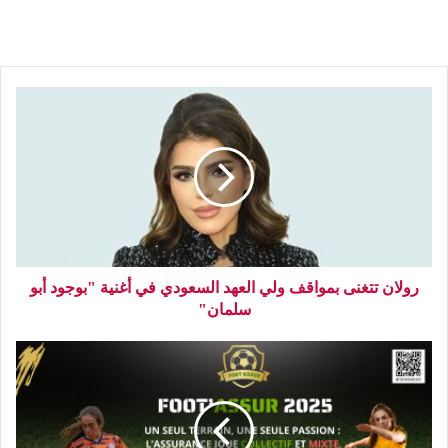
رولان تتغنى بمواقف ولي العهد السعودي في أغنية "بوجود أبو
سلمان"