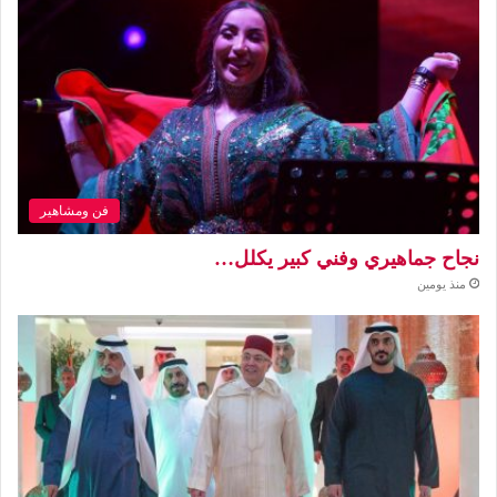
فن ومشاهير
نجاح جماهيري وفني كبير يكلل…
منذ يومين