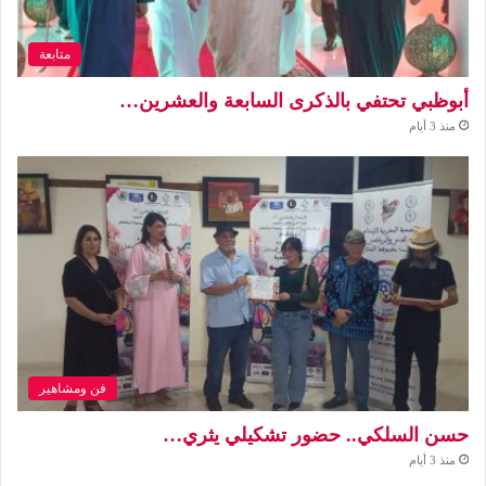
متابعة
أبوظبي تحتفي بالذكرى السابعة والعشرين…
منذ 3 أيام
فن ومشاهير
حسن السلكي.. حضور تشكيلي يثري…
منذ 3 أيام