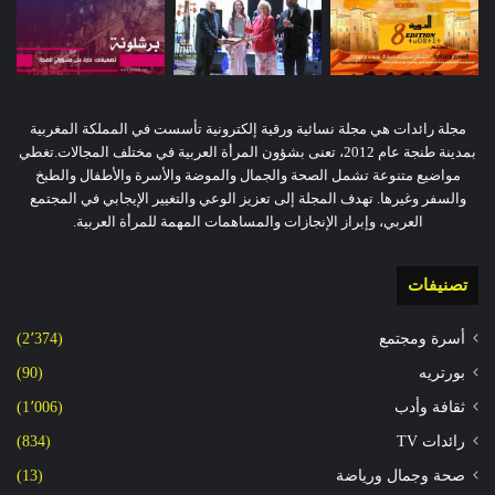
مجلة رائدات هي مجلة نسائية ورقية إلكترونية تأسست في المملكة المغربية
بمدينة طنجة عام 2012، تعنى بشؤون المرأة العربية في مختلف المجالات.تغطي
مواضيع متنوعة تشمل الصحة والجمال والموضة والأسرة والأطفال والطبخ
والسفر وغيرها. تهدف المجلة إلى تعزيز الوعي والتغيير الإيجابي في المجتمع
العربي، وإبراز الإنجازات والمساهمات المهمة للمرأة العربية.
تصنيفات
أسرة ومجتمع
(2٬374)
بورتريه
(90)
ثقافة وأدب
(1٬006)
رائدات TV
(834)
صحة وجمال ورياضة
(13)