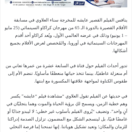
ينافس الفيلم القصير عايشه للمخرجة سناء العلاوي في مسابقة
الأفلام القصيرة بالدورة الـ 65 من مهرجان كراكاو السينمائي (25 مايو
– 1 يونيو) وذلك في عرضه العالمي الأول، ويُعد كراكاو أحد أقدم
المهرجانات السينمائية في أوروبا، والمُخصص لعرض الأفلام بجميع
أشكالها.
تدور أحداث الفيلم حول فتاة في السابعة عشرة من عمرها تعاني من
أم منعزلة عاطفيًا، بينما تتخذ حياتها منعطفًا مأساويًا. تنضم الأم إلى
طقوس الكناوة لمواجهة علاقتها المكسورة مع ابنتها.
في حديثها عن الفيلم تقول العلاوي “مشاهدة فيلم “عايشه” يكسر
وهم خطية الزمن، ويسمح لكِ برؤية الحياة والموت وهما يتجليّان في
آنٍ واحد”. وتضيف “يُروى الفيلم بأسلوب غير خطي؛ لا ليبدو جذابًا أو
غامضًا فنيًا، بل لينسجم الشكل مع المضمون. تزلزل الصدمة إدراكنا
للزمان والمكان؛ وتعيد تشكيل هوياتنا. إنها تمنحنا إما فرصة التخلي