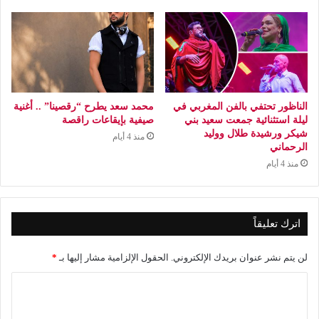
الناظور تحتفي بالفن المغربي في
محمد سعد يطرح “رقصينا” .. أغنية
ليلة استثنائية جمعت سعيد بني
صيفية بإيقاعات راقصة
شيكر ورشيدة طلال ووليد
منذ 4 أيام
الرحماني
منذ 4 أيام
اترك تعليقاً
لن يتم نشر عنوان بريدك الإلكتروني.
الحقول الإلزامية مشار إليها بـ
*
ا
ل