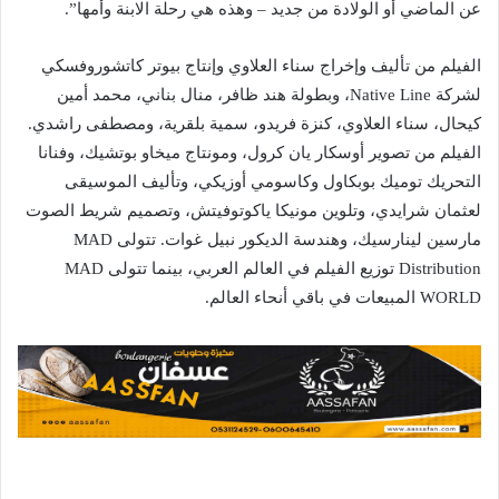
عن الماضي أو الولادة من جديد – وهذه هي رحلة الابنة وأمها”.
الفيلم من تأليف وإخراج سناء العلاوي وإنتاج بيوتر كاتشوروفسكي
لشركة Native Line، وبطولة هند ظافر، منال بناني، محمد أمين
كيحال، سناء العلاوي، كنزة فريدو، سمية بلقرية، ومصطفى راشدي.
الفيلم من تصوير أوسكار يان كرول، ومونتاج ميخاو بوتشيك، وفنانا
التحريك توميك بوبكاول وكاسومي أوزيكي، وتأليف الموسيقى
لعثمان شرايدي، وتلوين مونيكا ياكوتوفيتش، وتصميم شريط الصوت
مارسين لينارسيك، وهندسة الديكور نبيل غوات. تتولى MAD
Distribution توزيع الفيلم في العالم العربي، بينما تتولى MAD
WORLD المبيعات في باقي أنحاء العالم.