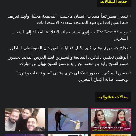
أحدث المقالات
نيسان مصر تبدأ مبيعات “نيسان ماجنيت” المجمعة محليًا، وتُعِيد تعريف
فئة السيارات الرياضية المدمجة متعددة الاستخدامات
مع « The Next Ad » ، إنوي يُسند حملته الإعلانية المقبلة إلى الشباب
المغربي
نجاح جماهيري وفني كبير يكلل فعاليات المهرجان المتوسطي للناظور
أبوظبي تحتفي بالذكرى السابعة والعشرين لعيد العرش المجيد بحضور
سمو الشيخ زايد بن محمد بن زايد وسمو الشيخ نهيان بن مبارك
حسن السلكي.. حضور تشكيلي يثري منتدى “سبو ثقافات وفنون”
ويجسد أصالة الإبداع المغربي
مقالات عشوائية