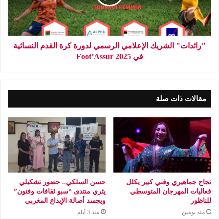
"رائدات" الشريك الإعلامي الرسمي لدورة كرة القدم النسائية
في Foot’Assur 2025
مقالات ذات صلة
نجاح جماهيري وفني كبير يكلل
حسن السلكي.. حضور تشكيلي
فعاليات المهرجان المتوسطي
يثري منتدى “سبو ثقافات وفنون”
للناظور
ويجسد أصالة الإبداع المغربي
منذ يومين
منذ 3 أيام