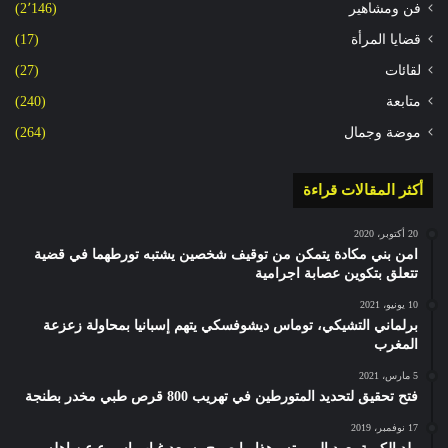
فن ومشاهير
(2٬146)
قضايا المرأة
(17)
لقائات
(27)
متابعة
(240)
موضة وجمال
(264)
أكثر المقالات قراءة
20 أكتوبر، 2020
امن بني مكادة يتمكن من توقيف شخصين يشتبه تورطهما في قضية
تتعلق بتكوين عصابة اجرامية
10 يونيو، 2021
برلماني التشيكي، توماس ديشوفسكي يتهم إسبانيا بمحاولة زعزعة
المغرب
5 مارس، 2021
فتح تحقيق لتحديد المتورطين في تهريب 800 قرص طبي مخدر بطنجة
17 نوفمبر، 2019