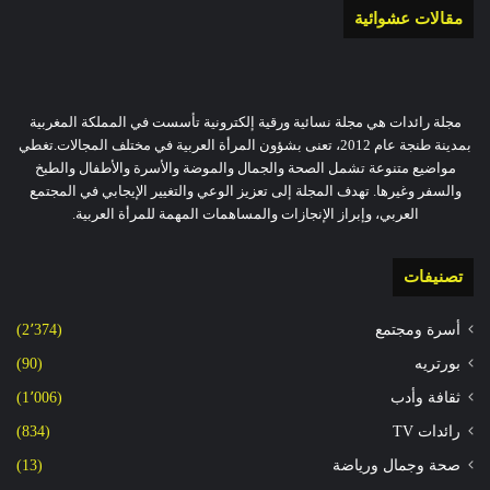
مقالات عشوائية
مجلة رائدات هي مجلة نسائية ورقية إلكترونية تأسست في المملكة المغربية
بمدينة طنجة عام 2012، تعنى بشؤون المرأة العربية في مختلف المجالات.تغطي
مواضيع متنوعة تشمل الصحة والجمال والموضة والأسرة والأطفال والطبخ
والسفر وغيرها. تهدف المجلة إلى تعزيز الوعي والتغيير الإيجابي في المجتمع
العربي، وإبراز الإنجازات والمساهمات المهمة للمرأة العربية.
تصنيفات
أسرة ومجتمع
(2٬374)
بورتريه
(90)
ثقافة وأدب
(1٬006)
رائدات TV
(834)
صحة وجمال ورياضة
(13)