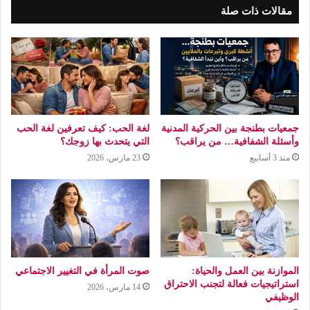
مقالات ذات صلة
جمعيات بطنجة بين الحركية المدنية
لغة الحب: كيف تعرفين لغة الحب
وأسئلة الشفافية… من يراقب؟
التي يتحدث بها زوجك؟
منذ 3 أسابيع
23 مارس، 2026
الموازنة بين العمل والحياة:
صوت المرأة في التغيير الاجتماعي
استراتيجيات فعالة لتجنب الاحتراق
14 مارس، 2026
الوظيفي