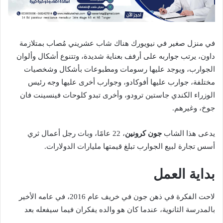
في منزل صغير في نيويورك هناك شاب عشريني مُصاب بمتلازمة
داون، يرتب جواربه على أرفف بعناية شديدة، وتتنوع أشكال وألوان
الجوارب، ويوجد عليها رسومات ومطبوعات بأشكال وشخصيات
مختلفة، جوارب عليها أفوكادو، وجوارب أخرى عليها وجه رئيس
الوزراء الكندي جاستين ترودو، وأخرى تبدو كلوحات فينسينت فان
جوخ، وغيرهم.
يدعى هذا الشاب
جون كرونين
، 22 عامًا، وبات رجل أعمال ثري
أسس تجارة لبيع الجوارب تبلغ قيمتها مليارات الدولارات.
بداية العمل
لاحت الفكرة في ذهن جون في خريف عام 2016، في عامه الأخير
بالمدرسة الثانوية، عندما كان هو والده يفكران فيما سيفعله بعد