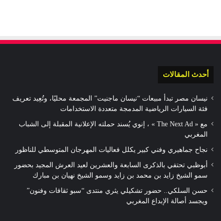
أحدث المقالات
نيسان مصر تبدأ مبيعات “نيسان ماجنيت” المجمعة محليًا، وتُعِيد تعريف
فئة السيارات الرياضية المدمجة متعددة الاستخدامات
مع « The Next Ad » ، إنوي يُسند حملته الإعلانية المقبلة إلى الشباب
المغربي
نجاح جماهيري وفني كبير يكلل فعاليات المهرجان المتوسطي للناظور
أبوظبي تحتفي بالذكرى السابعة والعشرين لعيد العرش المجيد بحضور
سمو الشيخ زايد بن محمد بن زايد وسمو الشيخ نهيان بن مبارك
حسن السلكي.. حضور تشكيلي يثري منتدى “سبو ثقافات وفنون”
ويجسد أصالة الإبداع المغربي