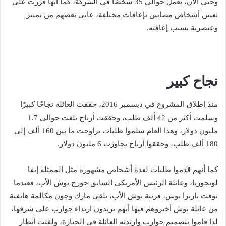
وحتى الآن، يعمل حوالي 35 شخصًا في الشركة، كما أنها قررت على
تعيين أشخاص مصابين بإعاقات مختلفة، عانى بعضهم من تمييز
وعنصرية بسبب إعاقته.
نجاح كبير
منذ إطلاق المشروع في ديسمبر 2016، حققت العائلة نجاحًا كبيرًا
وسلمت أكثر من 42 ألف طلب، وحققت أرباح بلغت حوالي 1.7
مليون دولار، وهذا العام سلموا طلبات تراوحت ما بين 160 ألف إلى
180 ألف طلب، وحققوا أرباح تجاوزت 6 مليون دولار.
كما أنهم قدموا طلبات لعدة أشخاص مشهورة مثل الممثلة إيفا
لونجوريا، وعائلة الرئيس الأمريكي السابق جورج بوش الأب، فعندما
توفت باربرا بوش، قرينة بوش الأب، تلقى مارك وجون مكالمة هاتفية
من عائلة بوش أخبروهم فيها أنهم يريدون ارتداء جوارب على شرفها،
لذا قاموا بتصميم جوارب وارتدته العائلة في الجنازة، ولفتت أنظار