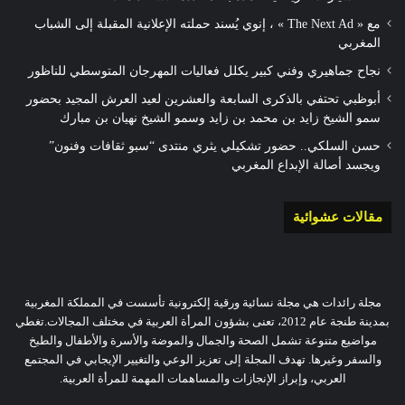
مع « The Next Ad » ، إنوي يُسند حملته الإعلانية المقبلة إلى الشباب
المغربي
نجاح جماهيري وفني كبير يكلل فعاليات المهرجان المتوسطي للناظور
أبوظبي تحتفي بالذكرى السابعة والعشرين لعيد العرش المجيد بحضور
سمو الشيخ زايد بن محمد بن زايد وسمو الشيخ نهيان بن مبارك
حسن السلكي.. حضور تشكيلي يثري منتدى “سبو ثقافات وفنون”
ويجسد أصالة الإبداع المغربي
مقالات عشوائية
مجلة رائدات هي مجلة نسائية ورقية إلكترونية تأسست في المملكة المغربية
بمدينة طنجة عام 2012، تعنى بشؤون المرأة العربية في مختلف المجالات.تغطي
مواضيع متنوعة تشمل الصحة والجمال والموضة والأسرة والأطفال والطبخ
والسفر وغيرها. تهدف المجلة إلى تعزيز الوعي والتغيير الإيجابي في المجتمع
العربي، وإبراز الإنجازات والمساهمات المهمة للمرأة العربية.