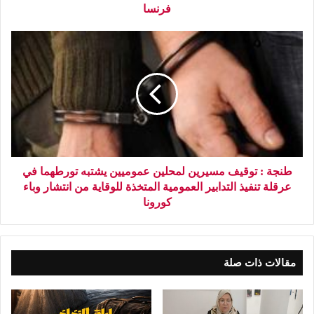
فرنسا
طنجة : توقيف مسيرين لمحلين عموميين يشتبه تورطهما في
عرقلة تنفيذ التدابير العمومية المتخذة للوقاية من انتشار وباء
كورونا
مقالات ذات صلة