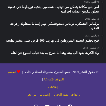
20 أكتوبر، 2020
امن بني مكادة يتمكن من توقيف شخصين يشتبه تورطهما في قضية
تتعلق بتكوين عصابة اجرامية
10 يونيو، 2021
برلماني التشيكي، توماس ديشوفسكي يتهم إسبانيا بمحاولة زعزعة
المغرب
5 مارس، 2021
فتح تحقيق لتحديد المتورطين في تهريب 800 قرص طبي مخدر بطنجة
17 نوفمبر، 2019
ولد الكرية يعود الى بيته وهذا ما صرح به بعد غياب اسبوع عن اهله
© حقوق النشر 2026، جميع الحقوق محفوظة لمجلة رائدات |
تصميم
الموقع Africa24
|
إعلانات
رائدات
هيئة التحرير
إتصل بنا
من نحن