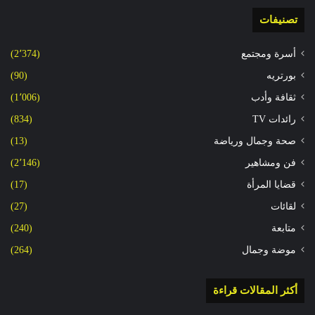
تصنيفات
أسرة ومجتمع
(2٬374)
بورتريه
(90)
ثقافة وأدب
(1٬006)
رائدات TV
(834)
صحة وجمال ورياضة
(13)
فن ومشاهير
(2٬146)
قضايا المرأة
(17)
لقائات
(27)
متابعة
(240)
موضة وجمال
(264)
أكثر المقالات قراءة