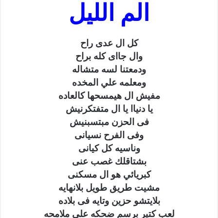
الم الليل
كل ال عدى راح
وال جااى كله براح
ودمعتنا لسه متشاله
ومعلمه علي المخده
مفيش ال هيمسحها كالعاده
يا دنياا يا ال متفتكرنيش
فى الحزن مبتسبنيش
وفى الفرح نسيانى
وناسيه كل كيانى
بشتاقلك غصب عنى
كبريائي هو ال مسكنى
مشيت طريق طويل بلانهايه
بلايتشو حزين وتايه فى بلاده
لعب كتير برسم ضحكه علي ملامحه