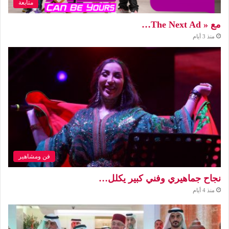
متابعة
مع « The Next Ad…
منذ 3 أيام
فن ومشاهير
نجاح جماهيري وفني كبير يكلل…
منذ 4 أيام