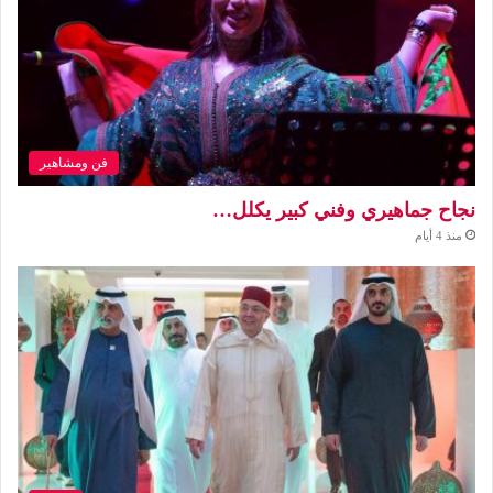
فن ومشاهير
نجاح جماهيري وفني كبير يكلل…
منذ 4 أيام