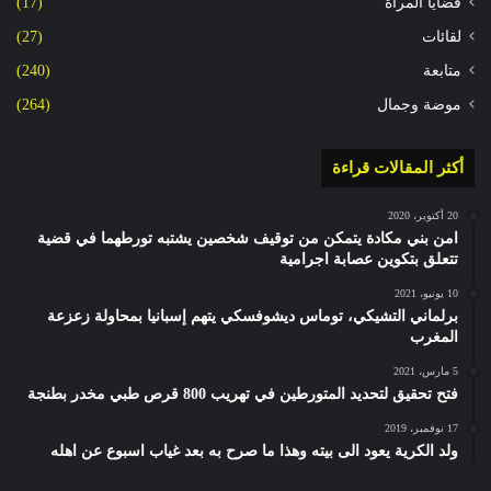
قضايا المرأة
(17)
لقائات
(27)
متابعة
(240)
موضة وجمال
(264)
أكثر المقالات قراءة
20 أكتوبر، 2020
امن بني مكادة يتمكن من توقيف شخصين يشتبه تورطهما في قضية
تتعلق بتكوين عصابة اجرامية
10 يونيو، 2021
برلماني التشيكي، توماس ديشوفسكي يتهم إسبانيا بمحاولة زعزعة
المغرب
5 مارس، 2021
فتح تحقيق لتحديد المتورطين في تهريب 800 قرص طبي مخدر بطنجة
17 نوفمبر، 2019
ولد الكرية يعود الى بيته وهذا ما صرح به بعد غياب اسبوع عن اهله