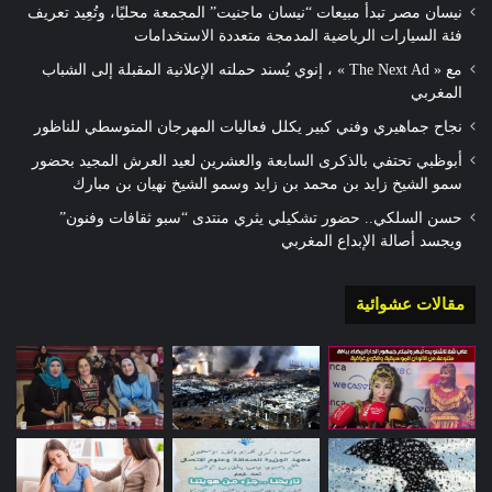
نيسان مصر تبدأ مبيعات “نيسان ماجنيت” المجمعة محليًا، وتُعِيد تعريف
فئة السيارات الرياضية المدمجة متعددة الاستخدامات
مع « The Next Ad » ، إنوي يُسند حملته الإعلانية المقبلة إلى الشباب
المغربي
نجاح جماهيري وفني كبير يكلل فعاليات المهرجان المتوسطي للناظور
أبوظبي تحتفي بالذكرى السابعة والعشرين لعيد العرش المجيد بحضور
سمو الشيخ زايد بن محمد بن زايد وسمو الشيخ نهيان بن مبارك
حسن السلكي.. حضور تشكيلي يثري منتدى “سبو ثقافات وفنون”
ويجسد أصالة الإبداع المغربي
مقالات عشوائية