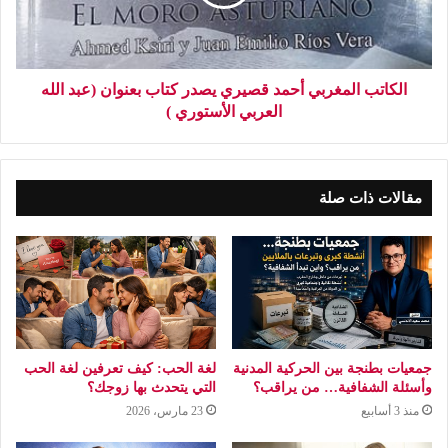
الكاتب المغربي أحمد قصيري يصدر كتاب بعنوان (عبد الله
العربي الأستوري )
مقالات ذات صلة
جمعيات بطنجة بين الحركية المدنية
لغة الحب: كيف تعرفين لغة الحب
وأسئلة الشفافية… من يراقب؟
التي يتحدث بها زوجك؟
منذ 3 أسابيع
23 مارس، 2026