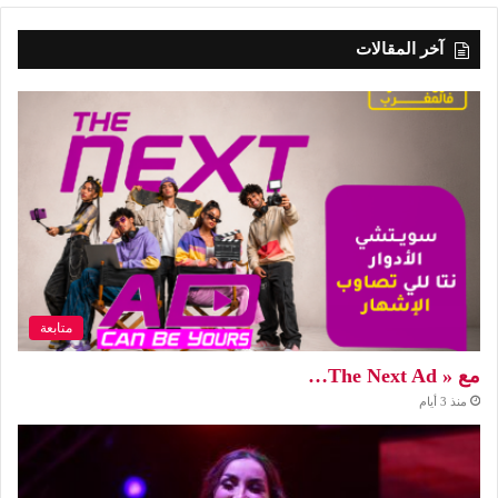
آخر المقالات
متابعة
مع « The Next Ad…
منذ 3 أيام