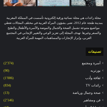
مجلة رائدات هي مجلة نسائية ورقية إلكترونية تأسست في المملكة المغربية
بمدينة طنجة عام 2012، تعنى بشؤون المرأة العربية في مختلف المجالات.تغطي
مواضيع متنوعة تشمل الصحة والجمال والموضة والأسرة والأطفال والطبخ
والسفر وغيرها. تهدف المجلة إلى تعزيز الوعي والتغيير الإيجابي في المجتمع
العربي، وإبراز الإنجازات والمساهمات المهمة للمرأة العربية.
تصنيفات
أسرة ومجتمع
(2٬374)
بورتريه
(90)
ثقافة وأدب
(1٬006)
رائدات TV
(834)
صحة وجمال ورياضة
(13)
فن ومشاهير
(2٬146)