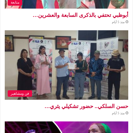
متابعة
أبوظبي تحتفي بالذكرى السابعة والعشرين…
منذ 5 أيام
فن ومشاهير
حسن السلكي.. حضور تشكيلي يثري…
منذ 5 أيام