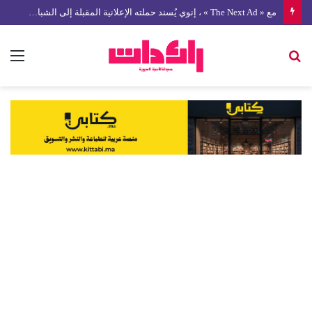
مع « The Next Ad » ، إنوي يُسند حملته الإعلانية المقبلة إلى الشباب المغربي
بحث
الق
عن