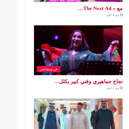
مع « The Next Ad…
منذ 4 أيام
فن ومشاهير
نجاح جماهيري وفني كبير يكلل…
منذ 5 أيام