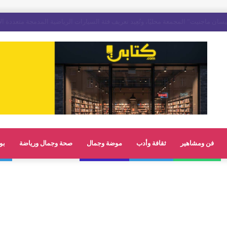
فن ومشاهير
ثقافة وأدب
موضة وجمال
صحة وجمال ورياضة
بو