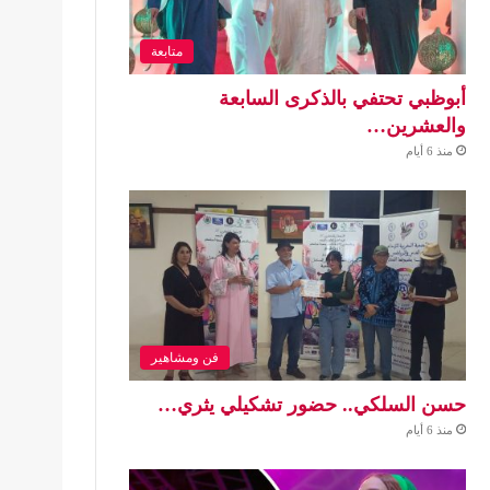
متابعة
أبوظبي تحتفي بالذكرى السابعة
والعشرين…
منذ 6 أيام
فن ومشاهير
حسن السلكي.. حضور تشكيلي يثري…
منذ 6 أيام