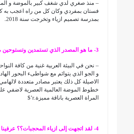
فستان بمفردي وكان كل من راه اعجب به كث
بمدرسة تصميم ازياء وتخرجت سنة 2018.
3- ما هو المصدر الذي تستمدين وتستوحين منه إلهامك لتصممي أزياءًا مبتكرة وأنيقة؟
– نحن في البيئة العربية غنية من كافة النوا
و الجو الذي يتوائم مع شواطىء البحور الهادئ
الاصيلة كل ذلك يعتبر مصادر متعددة لالهامي
خطوط الموضة العالمية العصرية لاضفي عل
المراة العصرية باناقة مميزة.r’$
4- لقد اتجهت إلى ازياء المحجبات؟؟ عرفينا عن هذا المجال .