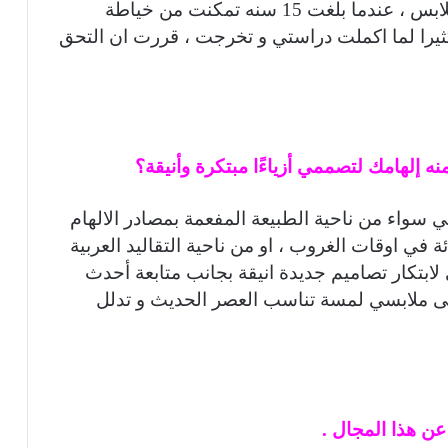
– منذ صغري لدي شغف كبير بالموضة و الملابس ، عندما بلغت 15 سنه تمكنت من خياطة
يرا لما اكملت دراستي و تخرجت ، قررت ان التحق
حي سواء من ناحية الطبيعة المفعمة بمصادر الالهام
ة في اوقات الغروب ، او من ناحية التقاليد العربية
 لابتكار تصاميم جديدة انيقة بجانب متابعة أحدث
ى ملابسي لمسة تناسب العصر الحديث و تدلل