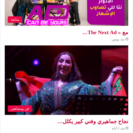
متابعة
مع « The Next Ad…
منذ يومين
فن ومشاهير
نجاح جماهيري وفني كبير يكلل…
منذ 3 أيام