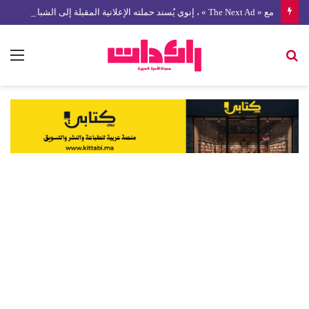
مع « The Next Ad » ، إنوي يُسند حملته الإعلانية المقبلة إلى الشباب المغربي
بحث
الق
عن