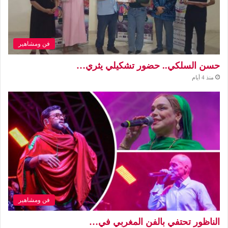
فن ومشاهير
حسن السلكي.. حضور تشكيلي يثري…
منذ 4 أيام
فن ومشاهير
الناظور تحتفي بالفن المغربي في…