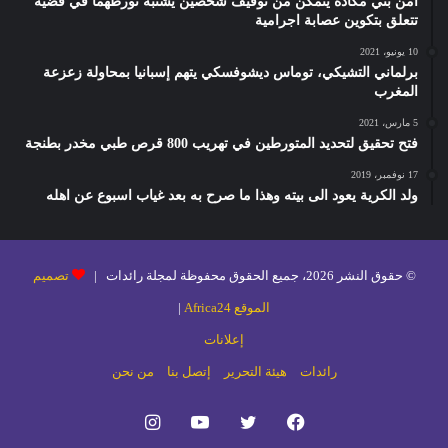
امن بني مكادة يتمكن من توقيف شخصين يشتبه تورطهما في قضية
تتعلق بتكوين عصابة اجرامية
10 يونيو، 2021
برلماني التشيكي، توماس ديشوفسكي يتهم إسبانيا بمحاولة زعزعة
المغرب
5 مارس، 2021
فتح تحقيق لتحديد المتورطين في تهريب 800 قرص طبي مخدر بطنجة
17 نوفمبر، 2019
ولد الكرية يعود الى بيته وهذا ما صرح به بعد غياب اسبوع عن اهله
© حقوق النشر 2026، جميع الحقوق محفوظة لمجلة رائدات |
تصميم
الموقع Africa24
|
إعلانات
رائدات
هيئة التحرير
إتصل بنا
من نحن
فيسبوك
تويتر
يوتيوب
انستقرام