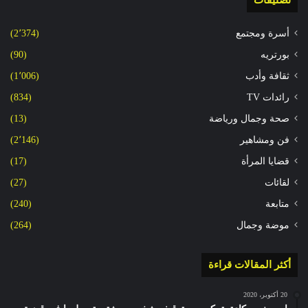
تصنيفات
أسرة ومجتمع
(2٬374)
بورتريه
(90)
ثقافة وأدب
(1٬006)
رائدات TV
(834)
صحة وجمال ورياضة
(13)
فن ومشاهير
(2٬146)
قضايا المرأة
(17)
لقائات
(27)
متابعة
(240)
موضة وجمال
(264)
أكثر المقالات قراءة
20 أكتوبر، 2020