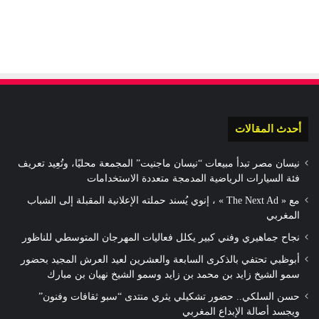
أحدث المقالات
نيسان مصر تبدأ مبيعات “نيسان ماجنيت” المجمعة محليًا، وتُعِيد تعريف
فئة السيارات الرياضية المدمجة متعددة الاستخدامات
مع « The Next Ad » ، إنوي يُسند حملته الإعلانية المقبلة إلى الشباب
المغربي
نجاح جماهيري وفني كبير يكلل فعاليات المهرجان المتوسطي للناظور
أبوظبي تحتفي بالذكرى السابعة والعشرين لعيد العرش المجيد بحضور
سمو الشيخ زايد بن محمد بن زايد وسمو الشيخ نهيان بن مبارك
حسن السلكي.. حضور تشكيلي يثري منتدى “سبو ثقافات وفنون”
ويجسد أصالة الإبداع المغربي