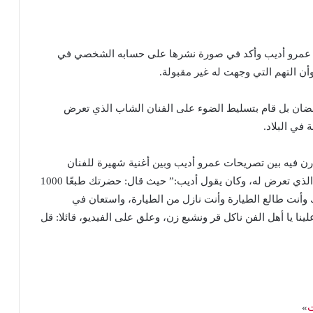
ليه عمرو أديب وأكد في صورة نشرها على حسابه الشخصي في
وأن التهم التي وجهت له غير مقبولة.
رمضان بل قام بتسليط الضوء على الفنان الشاب الذي تعرض
 في البلاد.
رن فيه بين تصريحات عمرو أديب وبين أغنية شهيرة للفنان
الراحل إسماعيل ياسين، معبراً عن استيائه من الهجوم الذي تعرض له، وكان يقول أديب:” حيث قال: حضرتك طبعًا 1000
ه مهتم بيك وأنت طالع الطيارة وأنت نازل من الطيارة، واستعان في
ينا يا أهل الفن ناكل قر ونشبع زن، وعلق على الفيديو، قائلا: قل
ت
»