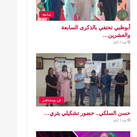
متابعة
أبوظبي تحتفي بالذكرى السابعة
والعشرين…
منذ 3 أيام
فن ومشاهير
حسن السلكي.. حضور تشكيلي يثري…
منذ 3 أيام