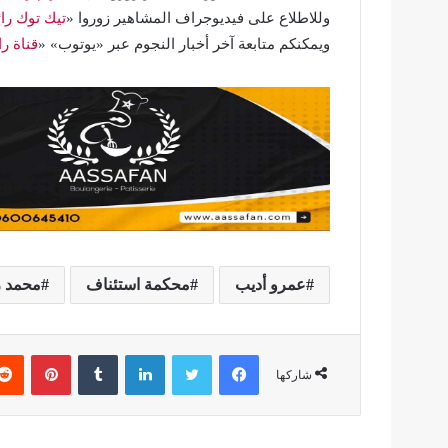
وللاطلاع على فيديوجراف المشاهير زوروا «
تيك توك را
ويمكنكم متابعة آخر أخبار النجوم عبر «يوتوب» «
قناة ر
عمرو أديب
محكمة استئناف
محمد 
فيسبوك
تويتر
لينكدإن
بينتير
شاركها