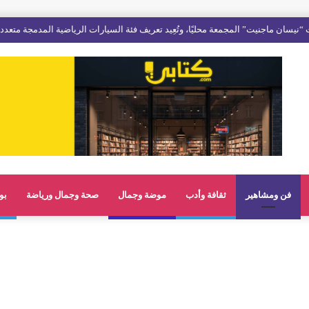
فن ومشاهير
ثقافة وأدب
موضة وجمال
صحة وجمال ورياضة
بو