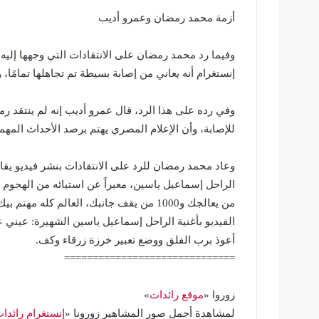
أزمة محمد رمضان وعمرو أديب
وفيما رد محمد رمضان على الانتقادات التي وجهها إ
إنستغرام أنه يعاني من إصابة بسيطة تم تجاهلها تمامًا، 
وفي رده على هذا الرد، قال عمرو أديب إنه لم ينتقد 
للإصابة، وأن الإعلام المصري يهتم برصد الأحداث المهمة
وعاد محمد رمضان للرد على الانتقادات بنشر فيديو يقا
من يعالجك و1000 من يقف جانبك، العالم كل
الفيديو بأغنية الراحل إسماعيل ياسين الشهيرة: عيني عل
أعوذ برب الفلق ووضع تعبير خرزة زرقاء وكف.
==============================
زوروا «
موقع رائدات
»
لمشاهدة أجمل صور المشاهير زورونا «
إنستغرام رائدا