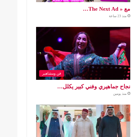
مع « The Next Ad…
منذ 23 ساعة
فن ومشاهير
نجاح جماهيري وفني كبير يكلل…
منذ يومين