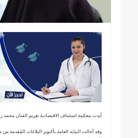
أيدت محكمة استئناف الاقتصادية تغريم الفنان محمد رمضان 300 ألف جنيه، بتهمة سب وقذف الإعلامي 
وقد أحالت النيابة العامة بأكتوبر البلاغات المُقدمة 