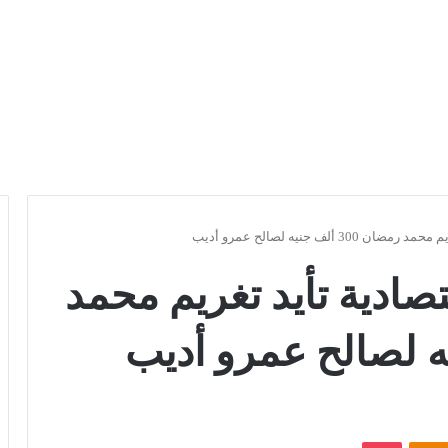
ألف جنيه لصالح عمرو أديب
صادية تأيد تغريم محمد
Odnoklassniki
بوكيت