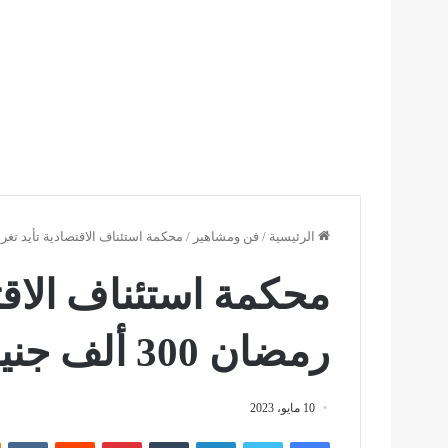
الرئيسية
/
فن ومشاهير
/
محكمة استئناف الاقتصادية تأيد تغريم محمد رمضان 300 
محكمة استئناف الاقت
رمضان 300 ألف جنيه لصالح عمرو أديب
10 مايو، 2023
فيسبوك
تويتر
لينكدإن
بينتيريست