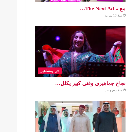
مع « The Next Ad…
منذ 13 ساعة
فن ومشاهير
نجاح جماهيري وفني كبير يكلل…
منذ يوم واحد