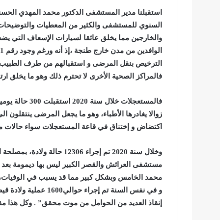
استقبلنا مدير المستشفى الدكتور محمد المهدي الحسني،
السنوي للمستشفى والكثير من المعطيات والتوضيحات 
والخارجين مما يخلق عائقا لسيارات الإسعاف التي يضط
الوافدين من مدن خارج طنجة ،
الترخيص بنقل المرضى و استقبالهم من طرف الطبيب ا
فالمراكز الصحية الأخرى لا تحترم ذلك وهو ما يخلق ارت
زوالا يغادرها الأطباء، وهو ما يجعل المرضى ينتقلون
اكتضاض و إختناق في قاعة المستعجلات سواء حالات مس
وخلال سنة 2020 تم إجراء 306
مستشفى العرائش والقصر الكبير ليس بها ديمومة بعد 
محمد الخامس وبشكل كبير مما قد يسبب في الوفيات، والسبب 
و في نفس السنة تم إجرا
إنقاذ العديد من الحوامل من موت محقق” . وكل هذا م