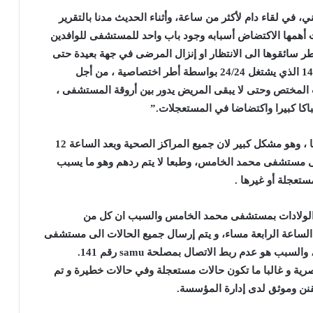
 في لقاء دام لأكثر من ساعة، وأثناء الحديث مدنا بالتقرير
أهمها الاكتضاض أسبابه وجود باب واحد للمستشفى للوافدين
ر سائقوها الى الانتظار او إنزال المرضى في جهة بعيدة حتى
إذ أنه ورغم وجود رقم 141 الذي يشتغل 24/24 بواسطة أطر اختصاصية ، من أجل
لمختص وحتى لا يبقى المريض يدور بين أروقة المستشفى ،
باكا كبيرا واكتضاضا في المستعجلات.”
فالمستعجلات خلال سنة 2020 استقبلت 300 حالة يوميا ، وهو مشكل كبير لان جميع المراكز الصحية وبعد الساعة 12
 الى مستشفى محمد الخامس، وطبعا لا يتم ردهم وهو ما يسبب
تعجلة أو غيرها .
12 حالة ولادة، بمصلحة الولادات بمستشفى محمد الخامس والسبب ان كل من
الساعة الرابعة مساء، و يتم إرسال جميع الحالات الى مستشفى
هو عدم ربط الاتصال بمصلحة samu رقم 141.
ء حوالي1600 عملية ولادة قيصرية و غالبا ما تكون حالات مستعجلة وفي حالات خطيرة و تم
قنن وموثق لدى إدارة المؤسسة.