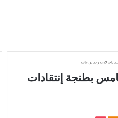
دات لاذغة وحقائق غائبة
س بطنجة إنتقادات
Odnoklassniki
بوكيت