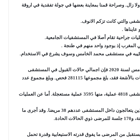
ا زال. وصراحة قمنا بمعاينة بعضها في جولة تفقدية في اروقة
فى والتي كانت تزكم الانوف.
عايناها .
ليات جراحية تقام أصلا في المستشفيات الجامعية.
في المغرب إذ بوجود واحد منهم في طنجة .
 تركيبه في مستشفى محمد الخامس وسوف يشرع في الاستخدام.
في حين وحسب التقرير السنوي لمستشفى محمد الخامس لسنة 2020 فإن اجمالي حالات القبول في المستشفى
بلغت 46845 منها 40184 حالة دخول ليلي. أما الفحوصات بالأشعة فقد، بلغ مجموعها 281115 فحص. وبلغ مجموع عدد
في حين بلغ مجموع العمليات الجراحية المنجزة بالمستشفى 4818 عملية، منها 3595 عملية مستعجلة. أما عن العمليات
وجاء في التقرير أيضًا أن عدد مرضى الفشل الكلوي الذين يتعالجون داخل المستشفى عددهم 38 مريضا. وقد أجرى ما
تقبل من المرضى ما يفوق قدرته الاستيعابية وقدرة تحمل