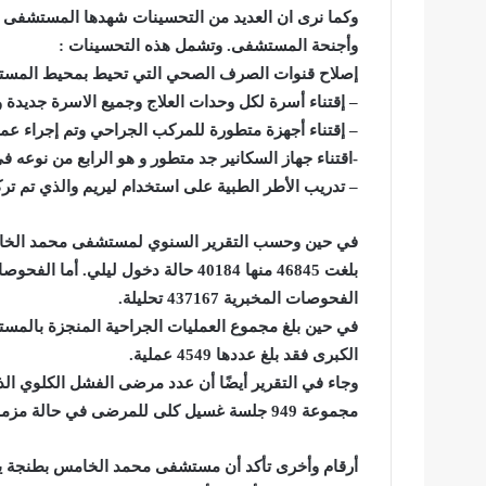
وكما نرى ان العديد من التحسينات شهدها المستشفى ول
وأجنحة المستشفى. وتشمل هذه التحسينات :
إصلاح قنوات الصرف الصحي التي تحيط بمحيط المستش
– إقتناء أسرة لكل وحدات العلاج وجميع الاسرة جديدة و 
– إقتناء أجهزة متطورة للمركب الجراحي وتم إجراء عم
-اقتناء جهاز السكانير جد متطور و هو الرابع من نوعه 
– تدريب الأطر الطبية على استخدام ليريم والذي تم
الفحوصات المخبرية 437167 تحليلة.
الكبرى فقد بلغ عددها 4549 عملية.
مجموعة 949 جلسة غسيل كلى للمرضى في حالة مزمنة، و170 جلسة للمرضى ذوي الحالات الحادة.
أرقام وأخرى تأكد أن مستشفى محمد الخامس بطنجة يس