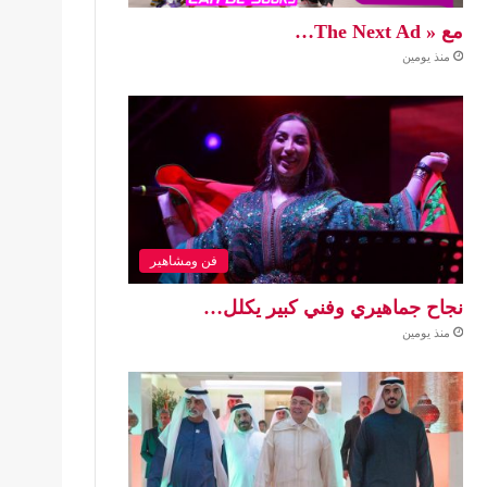
مع « The Next Ad…
منذ يومين
فن ومشاهير
نجاح جماهيري وفني كبير يكلل…
منذ يومين