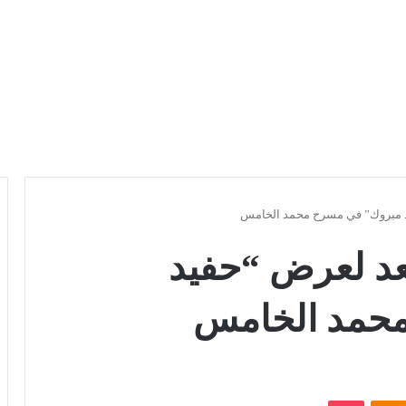
د مبروك” في مسرح محمد الخامس
د لعرض “حفيد
حمد الخامس
Odnoklassniki
بوكيت