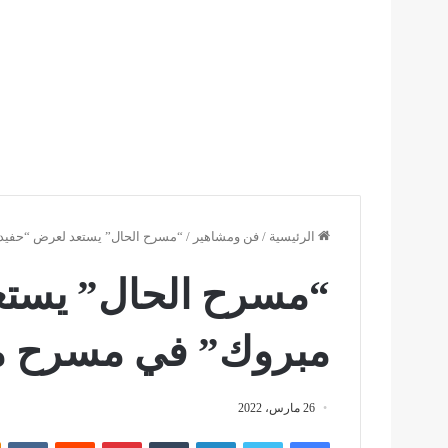
الرئيسية
/
فن ومشاهير
/
“مسرح الحال” يستعد لعرض “حفي
“مسرح الحال” يستع
مبروك” في مسرح م
26 مارس، 2022
فيسبوك
تويتر
لينكدإن
بينتيريست