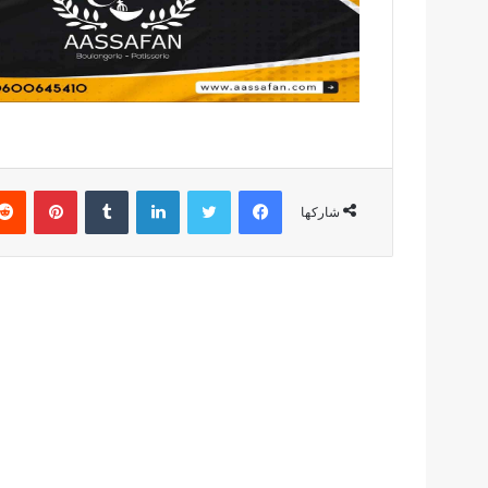
فيسبوك
تويتر
لينكدإن
بينتير
شاركها