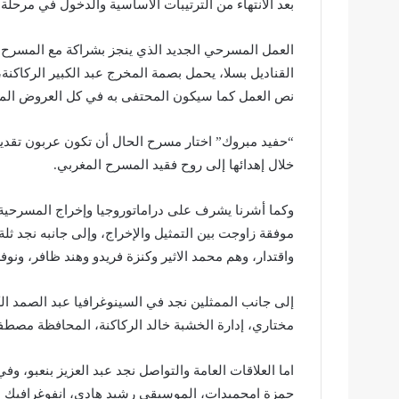
بعد الانتهاء من الترتيبات الأساسية والدخول في مرحلة 
العمل المسرحي الجديد الذي ينجز بشراكة مع المسرح
القناديل بسلا، يحمل بصمة المخرج عبد الكبير الركاكنة
نص العمل كما سيكون المحتفى به في كل العروض المق
“حفيد مبروك” اختار مسرح الحال أن تكون عربون تقدير
خلال إهدائها إلى روح فقيد المسرح المغربي.
وكما أشرنا يشرف على دراماتوروجيا وإخراج المسرحية ا
موفقة زاوجت بين التمثيل والإخراج، وإلى جانبه نجد ثل
واقتدار، وهم محمد الاثير وكنزة فريدو وهند ظافر، ونوف
إلى جانب الممثلين نجد في السينوغرافيا عبد الصمد الك
مختاري، إدارة الخشبة خالد الركاكنة، المحافظة مصطفى 
اما العلاقات العامة والتواصل نجد عبد العزيز بنعبو، وف
حمزة امحميدات، الموسيقى رشيد هادي، انفوغرافيك مر