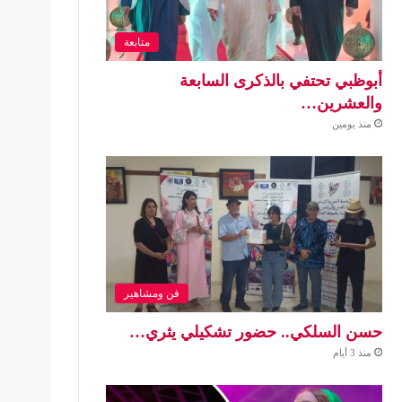
متابعة
أبوظبي تحتفي بالذكرى السابعة
والعشرين…
منذ يومين
فن ومشاهير
حسن السلكي.. حضور تشكيلي يثري…
منذ 3 أيام