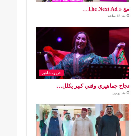
مع « The Next Ad…
منذ 15 ساعة
فن ومشاهير
نجاح جماهيري وفني كبير يكلل…
منذ يومين