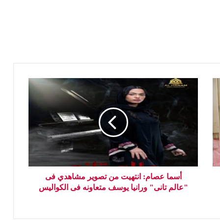
أسما عصام: انتهيت من تصوير مشاهدي فى
"عالم تانى" ورانيا يوسف متعاونه فى الكواليس