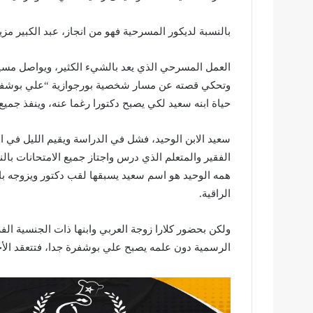
بالنسبة لديكور المسرحية فهو من انجاز، عبد الكبير مزي
العمل المسرحي الذي يعد بالشيء الكثير، ويواصل مسي
وتحكي قصته عن مسار شخصية بورجوازية “علي بوشفرة
حياة ابنه سعيد لكي يصبح دكتورا رغما عنه، وينفذ جمي
سعيد الابن الوحيد، فشل في الدراسة ويقيم الليل في ا
الفقير والمتعلم الذي درس واجتاز جميع الامتحانات بال
همه الوحيد هو اسم سعيد يسبقها لقب دكتور ويزوجه با
الراقية.
ولكن بحضور كلارا زوجة العربي وابنها ذات الجنسية ال
الرسمية دون علمه يصبح علي بوشفرة جدا، فتتعقد ال