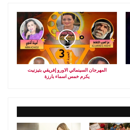
المهرجان السينمائي الاورو إفريقي بتيزنيت
يكرم خمس اسماء بارزة