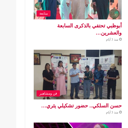
متابعة
أبوظبي تحتفي بالذكرى السابعة
والعشرين…
منذ 3 أيام
فن ومشاهير
حسن السلكي.. حضور تشكيلي يثري…
منذ 3 أيام