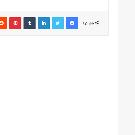
فيسبوك
تويتر
لينكدإن
بينتير
شاركها