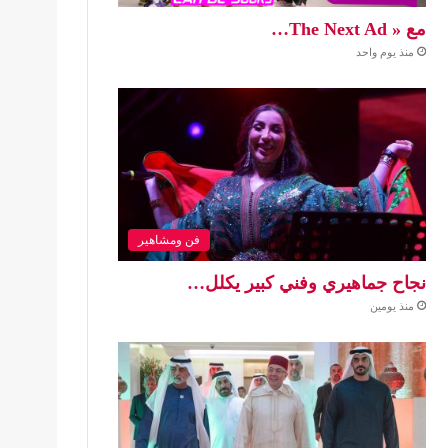
مع « The Next Ad…
منذ يوم واحد
فن ومشاهير
نجاح جماهيري وفني كبير يكلل…
منذ يومين