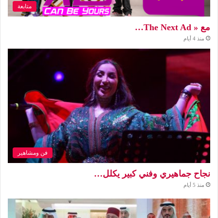
متابعة
مع « The Next Ad…
منذ 4 أيام
فن ومشاهير
نجاح جماهيري وفني كبير يكلل…
منذ 5 أيام