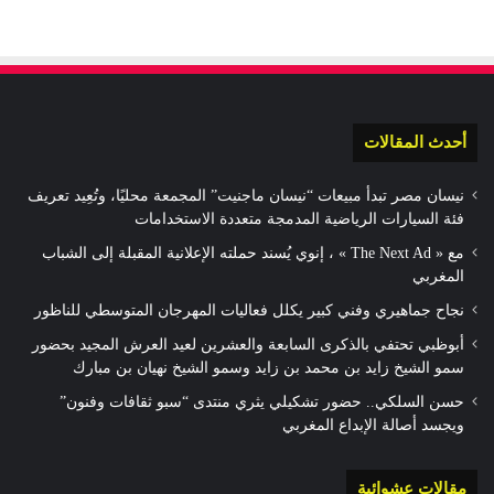
أحدث المقالات
نيسان مصر تبدأ مبيعات “نيسان ماجنيت” المجمعة محليًا، وتُعِيد تعريف
فئة السيارات الرياضية المدمجة متعددة الاستخدامات
مع « The Next Ad » ، إنوي يُسند حملته الإعلانية المقبلة إلى الشباب
المغربي
نجاح جماهيري وفني كبير يكلل فعاليات المهرجان المتوسطي للناظور
أبوظبي تحتفي بالذكرى السابعة والعشرين لعيد العرش المجيد بحضور
سمو الشيخ زايد بن محمد بن زايد وسمو الشيخ نهيان بن مبارك
حسن السلكي.. حضور تشكيلي يثري منتدى “سبو ثقافات وفنون”
ويجسد أصالة الإبداع المغربي
مقالات عشوائية