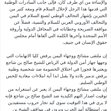
والإساءة من اي طرف كان، فإلى جانب المبادرات الوطنية
التي قدمها هذا الرجل لإحلال السلام قام ومعه كثير من
الخيرين بإشهار التحالف الوطني لصنع السلام في اليمن
والتحالف الأوروبي العربي للسلام والتنمية، فضلاً عن
مواقفه الصريحة وخطاباته في المحافل الدولية وأروقة
الأمم المتحدة وآخرها الكلمة التي ألقاها أمام مجلس
حقوق الإنسان في جنيف.
إن ملتقى مشائخ ووجهاء اليمن يرفض كليا الاتهامات التي
وجهها جهاز أمن الدولة في الرياض للشيخ صالح بن شاجع
ويعتبرها فجورا في اختلاق الخصومة ضد شخصية وطنية
يرفض تدمير بلاده ولا يقبل ابدا أية املاءات معادية للحس
الوطني السليم.
إ
ن ملتقى مشائخ ووجهاء اليمن اذ يعبر عن استغرابه من
توقيت اصدار التهم الكيدية ضد الشيخ صالح بن شاجع فإنه
لا يرى في هذا التوقيت سوى كيد تجار حروب مستفيدين
من استطالة أمد الحرب ويرون في مواقف الشيخ بن