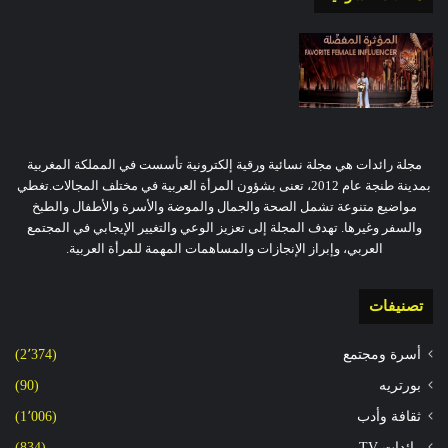
مجلة رائدات هي مجلة نسائية ورقية إلكترونية تأسست في المملكة المغربية
بمدينة طنجة عام 2012، تعنى بشؤون المرأة العربية في مختلف المجالات.تغطي
مواضيع متنوعة تشمل الصحة والجمال والموضة والأسرة والأطفال والطبخ
والسفر وغيرها. تهدف المجلة إلى تعزيز الوعي والتغيير الإيجابي في المجتمع
العربي، وإبراز الإنجازات والمساهمات المهمة للمرأة العربية.
تصنيفات
أسرة ومجتمع
(2٬374)
بورتريه
(90)
ثقافة وأدب
(1٬006)
رائدات TV
(834)