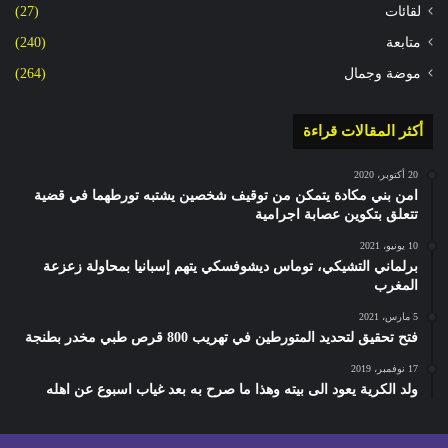
لقائات
(27)
متابعة
(240)
موضة وجمال
(264)
أكثر المقالات قراءة
20 أكتوبر، 2020
امن بني مكادة يتمكن من توقيف شخصين يشتبه تورطهما في قضية
تتعلق بتكوين عصابة اجرامية
10 يونيو، 2021
برلماني التشيكي، توماس ديشوفسكي يتهم إسبانيا بمحاولة زعزعة
المغرب
5 مارس، 2021
فتح تحقيق لتحديد المتورطين في تهريب 800 قرص طبي مخدر بطنجة
17 نوفمبر، 2019
ولد الكرية يعود الى بيته وهذا ما صرح به بعد غياب اسبوع عن اهله