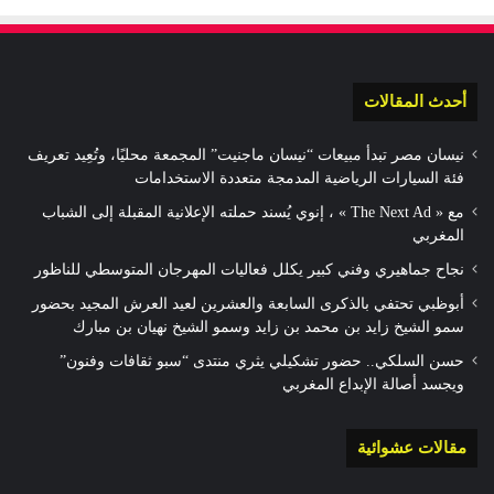
أحدث المقالات
نيسان مصر تبدأ مبيعات “نيسان ماجنيت” المجمعة محليًا، وتُعِيد تعريف
فئة السيارات الرياضية المدمجة متعددة الاستخدامات
مع « The Next Ad » ، إنوي يُسند حملته الإعلانية المقبلة إلى الشباب
المغربي
نجاح جماهيري وفني كبير يكلل فعاليات المهرجان المتوسطي للناظور
أبوظبي تحتفي بالذكرى السابعة والعشرين لعيد العرش المجيد بحضور
سمو الشيخ زايد بن محمد بن زايد وسمو الشيخ نهيان بن مبارك
حسن السلكي.. حضور تشكيلي يثري منتدى “سبو ثقافات وفنون”
ويجسد أصالة الإبداع المغربي
مقالات عشوائية