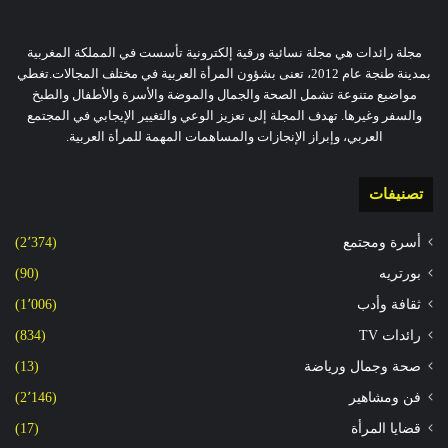
مجلة رائدات هي مجلة نسائية ورقية إلكترونية تأسست في المملكة المغربية
بمدينة طنجة عام 2012، تعنى بشؤون المرأة العربية في مختلف المجالات.تغطي
مواضيع متنوعة تشمل الصحة والجمال والموضة والأسرة والأطفال والطبخ
والسفر وغيرها. تهدف المجلة إلى تعزيز الوعي والتغيير الإيجابي في المجتمع
العربي، وإبراز الإنجازات والمساهمات المهمة للمرأة العربية.
تصنيفات
أسرة ومجتمع
(2٬374)
بورتريه
(90)
ثقافة وأدب
(1٬006)
رائدات TV
(834)
صحة وجمال ورياضة
(13)
فن ومشاهير
(2٬146)
قضايا المرأة
(17)