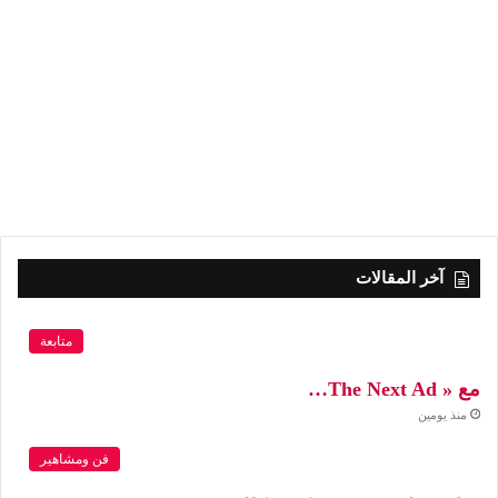
آخر المقالات
متابعة
مع « The Next Ad…
منذ يومين
فن ومشاهير