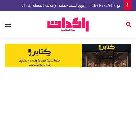
مع « The Next Ad » ، إنوي يُسند حملته الإعلانية المقبلة إلى الشباب المغربي
بحث
الق
عن