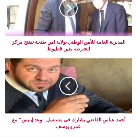
المديرية العامة للأمن الوطني بولاية امن طنجة تفتتح مركز
للشرطة بعين قطيوط
أحمد عباس القاضي يشارك فى مسلسل "وعد إبليس" مع
عمرو يوسف