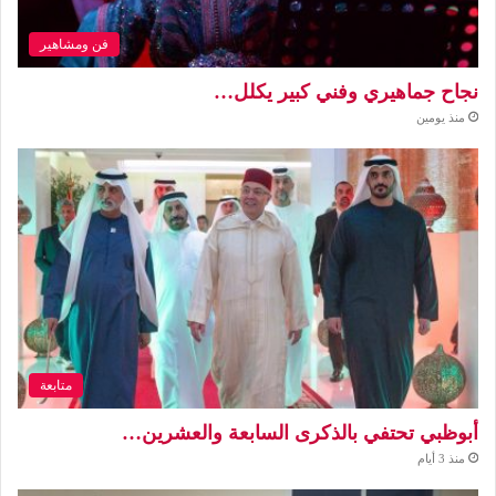
فن ومشاهير
نجاح جماهيري وفني كبير يكلل…
منذ يومين
متابعة
أبوظبي تحتفي بالذكرى السابعة والعشرين…
منذ 3 أيام