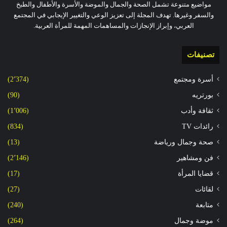
مواضيع متنوعة تشمل الصحة والجمال والموضة والأسرة والأطفال والطبخ
والسفر وغيرها. تهدف المجلة إلى تعزيز الوعي والتغيير الإيجابي في المجتمع
العربي، وإبراز الإنجازات والمساهمات المهمة للمرأة العربية.
تصنيفات
أسرة ومجتمع
(2٬374)
بورتريه
(90)
ثقافة وأدب
(1٬006)
رائدات TV
(834)
صحة وجمال ورياضة
(13)
فن ومشاهير
(2٬146)
قضايا المرأة
(17)
لقائات
(27)
متابعة
(240)
موضة وجمال
(264)