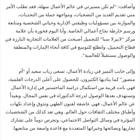
وأضافت: “لم تكن مسيرتي في عالم الأعمال سهلة، فقد تطلب الأمر
مني تقديم العديد من التضحيات، ومواجهة جملة من التحديات،
والموازنة بين مسؤوليات وظيفتي الإدارية وحياتي الشخصية ومتابعة
ورسم خارطة نجاح أعمالي الخاصة. وأنا اليوم فخورة بأن علامة
مركز “لابيرلا سبا” للتجميل أصبحت من العلامات التجارية البارزة في
قطاع التجميل، واتطلع للتوسع في كافة أنحاء الإمارات والمنطقة
والوصول مستقبلاً للعالمية”.
وإلى جانب التميز في ريادة الأعمال، تسعى رباب سعيد أو “أم
منصور” كما يناديها الكثيرون، للحصول على أعلى الدرجات العلمية،
فهي باتت قريبة من استكمال دراسة الماجستير في إدارة الأعمال
وتستهدف بعدها الوصول لدرجة الدكتوراه في نفس المجال. وبعيداً
عن عالم الأعمال، فهي عاشقة لفنون الطهي وتذوق وإعداد نكهات
وأطباق مختلف الثقافات حول العالم. وهي تعد كذلك من الشخصيات
المؤثرة في وسائل التواصل الاجتماعي، وتحرص دوماً على تشارك
تجاربها ونصائحها وخبراتها المتعددة مع قاعدة واسعة من متابعيها.