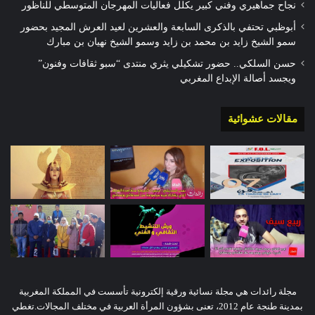
نجاح جماهيري وفني كبير يكلل فعاليات المهرجان المتوسطي للناظور
أبوظبي تحتفي بالذكرى السابعة والعشرين لعيد العرش المجيد بحضور
سمو الشيخ زايد بن محمد بن زايد وسمو الشيخ نهيان بن مبارك
حسن السلكي.. حضور تشكيلي يثري منتدى “سبو ثقافات وفنون”
ويجسد أصالة الإبداع المغربي
مقالات عشوائية
مجلة رائدات هي مجلة نسائية ورقية إلكترونية تأسست في المملكة المغربية
بمدينة طنجة عام 2012، تعنى بشؤون المرأة العربية في مختلف المجالات.تغطي