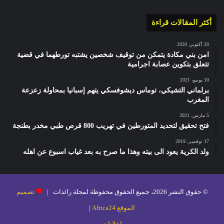
أكثر المقالات قراءة
20 أكتوبر، 2020
امن بني مكادة يتمكن من توقيف شخصين يشتبه تورطهما في قضية
تتعلق بتكوين عصابة اجرامية
10 يونيو، 2021
برلماني التشيكي، توماس ديشوفسكي يتهم إسبانيا بمحاولة زعزعة
المغرب
5 مارس، 2021
فتح تحقيق لتحديد المتورطين في تهريب 800 قرص طبي مخدر بطنجة
17 نوفمبر، 2019
ولد الكرية يعود الى بيته وهذا ما صرح به بعد غياب اسبوع عن اهله
© حقوق النشر 2026، جميع الحقوق محفوظة لمجلة رائدات |
تصميم
الموقع Africa24
|
إعلانات