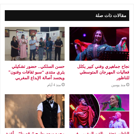
مقالات ذات صلة
نجاح جماهيري وفني كبير يكلل
حسن السلكي.. حضور تشكيلي
فعاليات المهرجان المتوسطي
يثري منتدى “سبو ثقافات وفنون”
للناظور
ويجسد أصالة الإبداع المغربي
منذ يومين
منذ 4 أيام
الناظور تحتفي بالفن المغربي في
محمد سعد يطرح “رقصينا” .. أغنية