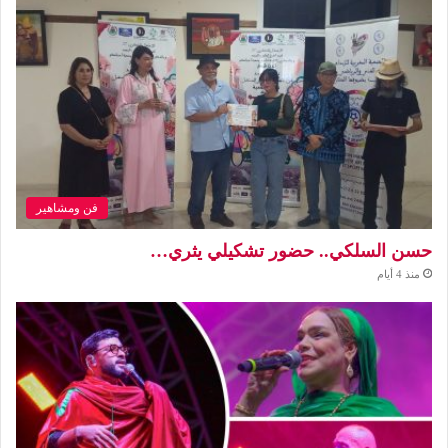
فن ومشاهير
حسن السلكي.. حضور تشكيلي يثري…
منذ 4 أيام