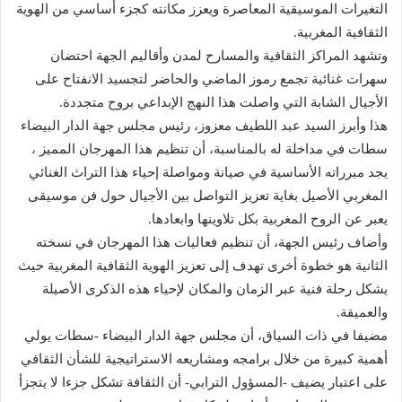
التغيرات الموسيقية المعاصرة ويعزز مكانته كجزء أساسي من الهوية
الثقافية المغربية.
وتشهد المراكز الثقافية والمسارح لمدن وأقاليم الجهة احتضان
سهرات غنائية تجمع رموز الماضي والحاضر لتجسيد الانفتاح على
الأجيال الشابة التي واصلت هذا النهج الإبداعي بروح متجددة.
هذا وأبرز السيد عبد اللطيف معزوز، رئيس مجلس جهة الدار البيضاء
سطات في مداخلة له بالمناسبة، أن تنظيم هذا المهرجان المميز ،
يجد مبرراته الأساسية في صيانة ومواصلة إحياء هذا التراث الغنائي
المغربي الأصيل بغاية تعزيز التواصل بين الأجيال حول فن موسيقى
يعبر عن الروح المغربية بكل تلاوينها وابعادها.
وأضاف رئيس الجهة، أن تنظيم فعاليات هذا المهرجان في نسخته
الثانية هو خطوة أخرى تهدف إلى تعزيز الهوية الثقافية المغربية حيث
يشكل رحلة فنية عبر الزمان والمكان لإحياء هذه الذكرى الأصيلة
والعميقة.
مضيفا في ذات السياق، أن مجلس جهة الدار البيضاء -سطات يولي
أهمية كبيرة من خلال برامجه ومشاريعه الاستراتيجية للشأن الثقافي
على اعتبار يضيف -المسؤول الترابي- أن الثقافة تشكل جزءا لا يتجزأ