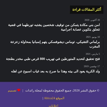
أكثر المقالات قراءة
20 أكتوبر، 2020
امن بني مكادة يتمكن من توقيف شخصين يشتبه تورطهما في قضية
تتعلق بتكوين عصابة اجرامية
10 يونيو، 2021
برلماني التشيكي، توماس ديشوفسكي يتهم إسبانيا بمحاولة زعزعة
المغرب
5 مارس، 2021
فتح تحقيق لتحديد المتورطين في تهريب 800 قرص طبي مخدر بطنجة
17 نوفمبر، 2019
ولد الكرية يعود الى بيته وهذا ما صرح به بعد غياب اسبوع عن اهله
© حقوق النشر 2026، جميع الحقوق محفوظة لمجلة رائدات |
تصميم
الموقع Africa24
|
إعلانات