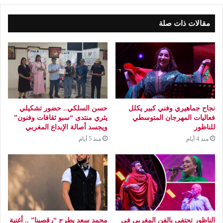
مقالات ذات صلة
نجاح جماهيري وفني كبير يكلل
حسن السلكي.. حضور تشكيلي
فعاليات المهرجان المتوسطي
يثري منتدى “سبو ثقافات وفنون”
للناظور
ويجسد أصالة الإبداع المغربي
منذ 4 أيام
منذ 5 أيام
الناظور تحتفي بالفن المغربي في
محمد سعد يطرح “رقصينا” .. أغنية