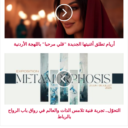
أريام تطلق أغنيتها الجديدة "قلي مرحبا" باللهجة الأردنية
التحوّل.. تجربة فنية تلامس الذات والعالم في رواق باب الرواح
بالرباط