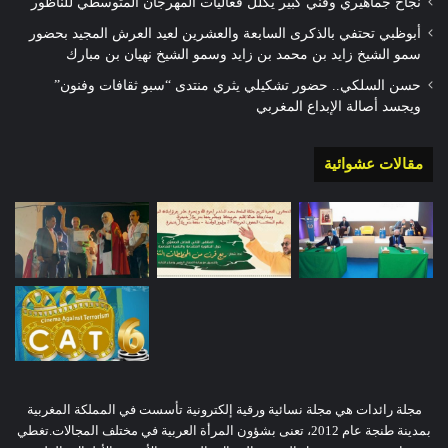
نجاح جماهيري وفني كبير يكلل فعاليات المهرجان المتوسطي للناظور
أبوظبي تحتفي بالذكرى السابعة والعشرين لعيد العرش المجيد بحضور
سمو الشيخ زايد بن محمد بن زايد وسمو الشيخ نهيان بن مبارك
حسن السلكي.. حضور تشكيلي يثري منتدى “سبو ثقافات وفنون”
ويجسد أصالة الإبداع المغربي
مقالات عشوائية
مجلة رائدات هي مجلة نسائية ورقية إلكترونية تأسست في المملكة المغربية
بمدينة طنجة عام 2012، تعنى بشؤون المرأة العربية في مختلف المجالات.تغطي