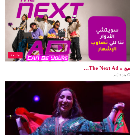
متابعة
مع « The Next Ad…
منذ 3 أيام