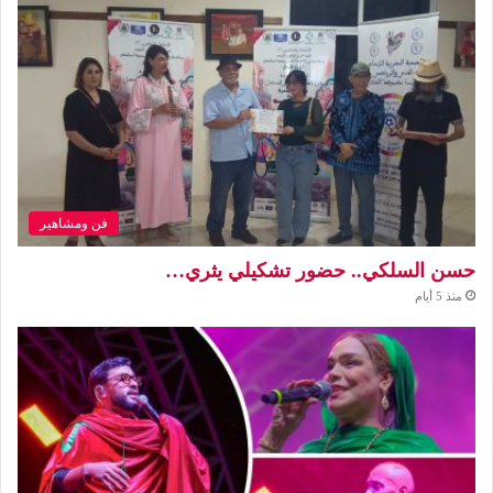
فن ومشاهير
حسن السلكي.. حضور تشكيلي يثري…
منذ 5 أيام