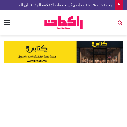
مع « The Next Ad » ، إنوي يُسند حملته الإعلانية المقبلة إلى الشباب المغربي
بحث
الق
عن