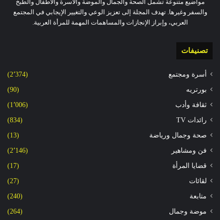
مواضيع متنوعة تشمل الصحة والجمال والموضة والأسرة والأطفال والطبخ
والسفر وغيرها. تهدف المجلة إلى تعزيز الوعي والتغيير الإيجابي في المجتمع
العربي، وإبراز الإنجازات والمساهمات المهمة للمرأة العربية.
تصنيفات
أسرة ومجتمع
(2٬374)
بورتريه
(90)
ثقافة وأدب
(1٬006)
رائدات TV
(834)
صحة وجمال ورياضة
(13)
فن ومشاهير
(2٬146)
قضايا المرأة
(17)
لقائات
(27)
متابعة
(240)
موضة وجمال
(264)