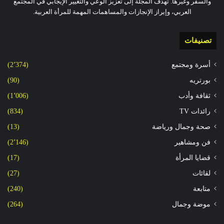
والسفر وغيرها. تهدف المجلة إلى تعزيز الوعي والتغيير الإيجابي في المجتمع
العربي، وإبراز الإنجازات والمساهمات المهمة للمرأة العربية.
تصنيفات
أسرة ومجتمع
(2٬374)
بورتريه
(90)
ثقافة وأدب
(1٬006)
رائدات TV
(834)
صحة وجمال ورياضة
(13)
فن ومشاهير
(2٬146)
قضايا المرأة
(17)
لقائات
(27)
متابعة
(240)
موضة وجمال
(264)