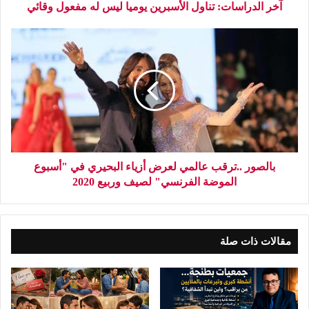
آخر الدراسات: تناول الأسبرين يوميا ليس له مفعول وقائي
بالصور ..ترقب عالمي لعرض أزياء البحيري في "أسبوع
الموضة الفرنسي" لصيف وربيع 2020
مقالات ذات صلة