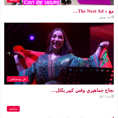
مع « The Next Ad…
منذ يومين
فن ومشاهير
نجاح جماهيري وفني كبير يكلل…
منذ 3 أيام
متابعة