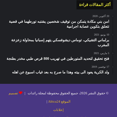
أكثر المقالات قراءة
20 أكتوبر، 2020
امن بني مكادة يتمكن من توقيف شخصين يشتبه تورطهما في قضية
تتعلق بتكوين عصابة اجرامية
10 يونيو، 2021
برلماني التشيكي، توماس ديشوفسكي يتهم إسبانيا بمحاولة زعزعة
المغرب
5 مارس، 2021
فتح تحقيق لتحديد المتورطين في تهريب 800 قرص طبي مخدر بطنجة
17 نوفمبر، 2019
ولد الكرية يعود الى بيته وهذا ما صرح به بعد غياب اسبوع عن اهله
© حقوق النشر 2026، جميع الحقوق محفوظة لمجلة رائدات |
تصميم
الموقع Africa24
|
إعلانات