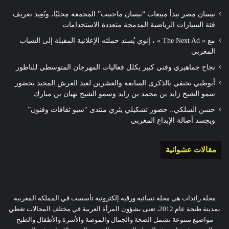
نيسان مصر تبدأ مبيعات “نيسان ماجنيت” المجمعة محليًا، وتُعِيد تعريف
فئة السيارات الرياضية المدمجة متعددة الاستخدامات
مع « The Next Ad » ، إنوي يُسند حملته الإعلانية المقبلة إلى الشباب
المغربي
نجاح جماهيري وفني كبير يكلل فعاليات المهرجان المتوسطي للناظور
أبوظبي تحتفي بالذكرى السابعة والعشرين لعيد العرش المجيد بحضور
سمو الشيخ زايد بن محمد بن زايد وسمو الشيخ نهيان بن مبارك
حسن السلكي.. حضور تشكيلي يثري منتدى “سبو ثقافات وفنون”
ويجسد أصالة الإبداع المغربي
مقالات عشوائية
مجلة رائدات هي مجلة نسائية ورقية إلكترونية تأسست في المملكة المغربية
بمدينة طنجة عام 2012، تعنى بشؤون المرأة العربية في مختلف المجالات.تغطي
مواضيع متنوعة تشمل الصحة والجمال والموضة والأسرة والأطفال والطبخ