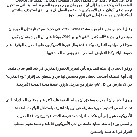
ترفل في التنوع”، هكذا قال محمد الحجام، المهاجر المغربي المقيم في الولايات
المتحدة الأمريكية مشيرا إلى أن المهرجان يروم مواجهة الصورة السلبية التي قد تكون
ترسبت في أذهان بعض الأمريكيين خاصة مع العمل الإرهابي الذي استهدف سائحتين
اسكندنافيتين بمنطقة إمليل في إقليم الحوز.
وقال الحجام، مدير عام مؤسسة “AV Actions”، في حديث مع “منارة” إن المهرجان
سينظم في مدينة “آلسكندريا” في 9 يونيو 2019، مؤكدا على أن المراد منه أن يكون
صوتا في مواجهة التطرف وكذا نافذة يطل عبرها الأمريكيون على المغرب للوقوف على
حقيقة البلاد وكذا التعايش السلمي الذي يؤمن به العباد فيها.
ووفق الحجام، إن هذه المبادرة تأتي لتعزيز الحضور المغربي في بلاد العم سام، ملمحا
إلى أنها المملكة أصبحت تحظى بيوم مخصص لها في واشنطن بعد إقرار “يوم المغرب”
في 29 مارس من كل عام، بقرار من مارييل باوزر، عمدة مدينة المدينة الأمريكية.
ويرى الحجام أن المغرب يستحق أن يسلط الضوء عليه أكثر عبر مختلف المبادرات التي
تحث السعي لتقديم صورة مشرفة عن أول بلد اعترف باستقلال الولايات المتحدة
الأمريكية مشيرا إلى أن هكذا مبادرات تعد فرصة للاحتفاء بتاريخ وثقافة المغرب
والسعي وراء إحاطته بعناية خاصة من لدن الأمريكيين قاطبة وخاصة منهم أصحاب
القرار في العاصمة واشنطن.