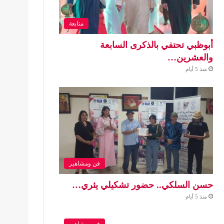
متابعة
أبوظبي تحتفي بالذكرى السابعة
والعشرين…
منذ 5 أيام
فن ومشاهير
حسن السلكي.. حضور تشكيلي يثري…
منذ 5 أيام
فن ومشاهير