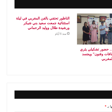
الناظور تحتفي بالفن المغربي في ليلة
استثنائية جمعت سعيد بني شيكر
ورشيدة طلال ووليد الرحماني
منذ 6 أيام
 حضور تشكيلي يثري
افات وفنون” ويجسد
المغربي
ا بـ
*