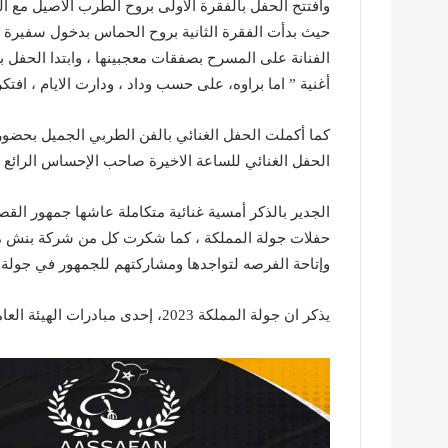
وافتتح الحفل بالفقرة الاولى بروح الطرب الاصيل مع ا
حيث بدأت الفقرة الثانية بروح الحماس بدخول سفيرة 
الفنانة على المسرح بصفقات معجبينها ، وابتدا الحفل ب
أغنية ” اما براوه، على حسب وداد ، ودارت الايام ، افتك
الحفل الغنائي للساعة الاخيرة صاحب الإحساس الرائع ا
الجدير بالذكر أمسية غنائية متكاملة عاشها جمهور ال
حفلات ⁧‫جولة المملكة‬⁩ ، كما شكرت كل من شركة بنش 
وإتاحة الفرصه لتواجدها ومشاركتهم للجمهور في جولة ال
يذكر ان جولة المملكة 2023، إحدى مبادرات الهيئة العامة للترفيه وبرنامج جودة الحياة.