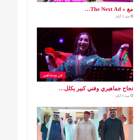
مع « The Next Ad…
منذ 3 أيام
فن ومشاهير
نجاح جماهيري وفني كبير يكلل…
منذ 4 أيام