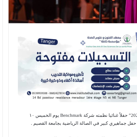
شهدت مدينة القصيم ضمن فعاليات ” جولة المملكة 2023” حفلاً غنائيا نظمته شركة Benchmark يوم الخميس ١٠
ل جماهيري كبير في الصالة الرياضية بجامعة القصيم .