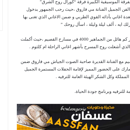
لفرقة الموسيقية الكبيرة فرقة “كورال روح الشرق”
الفن الجميل الفنانة مي فاروق ،حيث رحب الجمهور بدخول
عدة اغاني بأدائه القوي الطربي و ضمن الاغاني الذي تغنى بها
رلك ايه ، ألف ليلة وليلة ، اسأل روحك ”
كما أكملت الحفل الغنائي بالفن الطربي الجميل بحضور كم هائل من الجماهير 4000 في مسارح القصيم ،حيث أكملت
لذي أشعلت روح المسرح بأشهر اغاني الراحلة ام كلثوم .
قصيم مع الفنانة القديرة صاحبة الصوت الجياش مي فاروق ضمن
مارك على الحضور المميز لإقامة الحفلات المستمرة الجميل
مملكة وكل الشكر الهيئة العامة للترفيه .