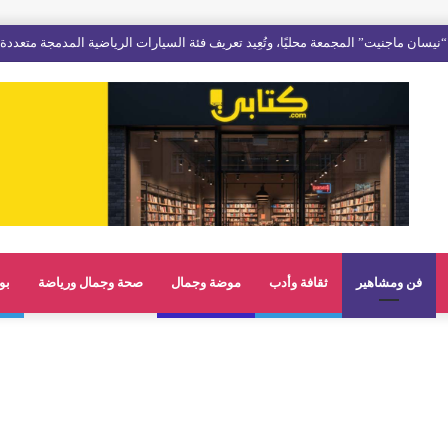
فن ومشاهير
ثقافة وأدب
موضة وجمال
صحة وجمال ورياضة
بو