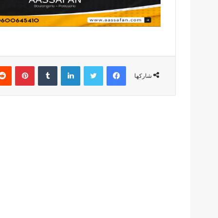
فيسبوك
تويتر
لينكدإن
بينتير
شاركها