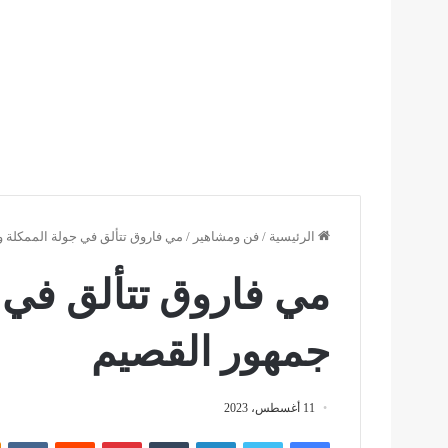
الرئيسية
/
فن ومشاهير
/
مي فاروق تتألق في جولة الممكلة
مي فاروق تتألق في 
جمهور القصيم
11 أغسطس، 2023
فيسبوك
تويتر
لينكدإن
بينتيريست