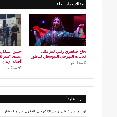
مقالات ذات صلة
نجاح جماهيري وفني كبير يكلل
حسن السلكي..
فعاليات المهرجان المتوسطي للناظور
منتدى “سبو ثق
أصالة الإبداع 
منذ 4 أيام
منذ 5 أيام
اترك تعليقاً
لن يتم نشر عنوان بريدك الإلكتروني.
الحقول الإلزامية مشار إليه