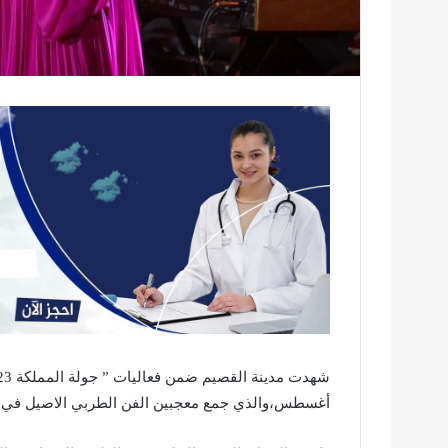
أغسطس،والذي جمع معجبين الفن الطربي الاصيل في حف