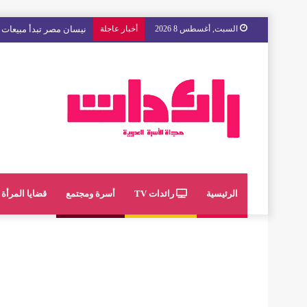
السبت, أغسطس 8 2026
أخبار عاجلة
مع « The Next Ad » ، إنوي يُسند حملته الإعلانية المقبلة إلى الشباب المغربي
الرئيسية
رائدات TV
أسرة ومجتمع
قضايا المرأة