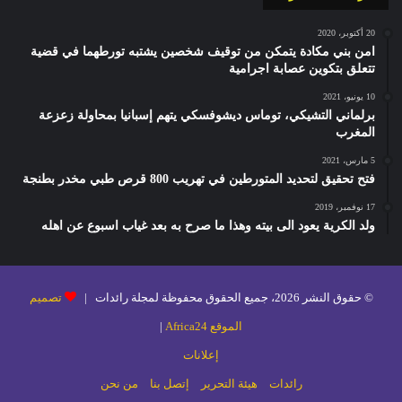
20 أكتوبر، 2020
امن بني مكادة يتمكن من توقيف شخصين يشتبه تورطهما في قضية
تتعلق بتكوين عصابة اجرامية
10 يونيو، 2021
برلماني التشيكي، توماس ديشوفسكي يتهم إسبانيا بمحاولة زعزعة
المغرب
5 مارس، 2021
فتح تحقيق لتحديد المتورطين في تهريب 800 قرص طبي مخدر بطنجة
17 نوفمبر، 2019
ولد الكرية يعود الى بيته وهذا ما صرح به بعد غياب اسبوع عن اهله
© حقوق النشر 2026، جميع الحقوق محفوظة لمجلة رائدات |
تصميم
الموقع Africa24
|
إعلانات
رائدات
هيئة التحرير
إتصل بنا
من نحن