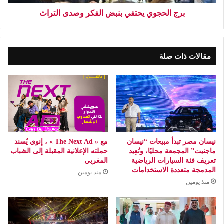
برج الحجوي يحتفي بنبض الفكر وصدى التراث
مقالات ذات صلة
نيسان مصر تبدأ مبيعات “نيسان
مع « The Next Ad » ، إنوي يُسند
ماجنيت” المجمعة محليًا، وتُعِيد
حملته الإعلانية المقبلة إلى الشباب
تعريف فئة السيارات الرياضية
المغربي
المدمجة متعددة الاستخدامات
منذ يومين
منذ يومين