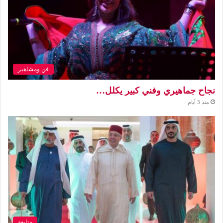
فن ومشاهير
نجاح جماهيري وفني كبير يكلل…
منذ 3 أيام
متابعة