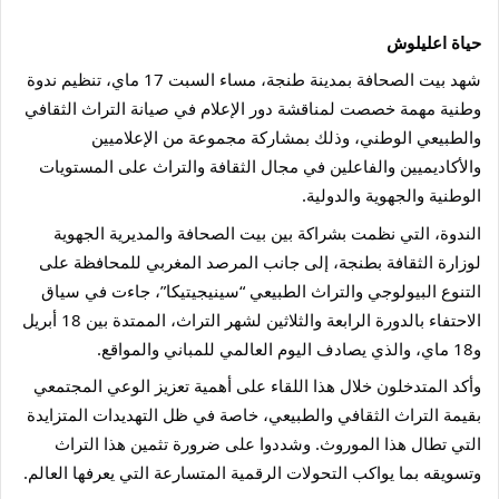
حياة اعليلوش
شهد بيت الصحافة بمدينة طنجة، مساء السبت 17 ماي، تنظيم ندوة
وطنية مهمة خصصت لمناقشة دور الإعلام في صيانة التراث الثقافي
والطبيعي الوطني، وذلك بمشاركة مجموعة من الإعلاميين
والأكاديميين والفاعلين في مجال الثقافة والتراث على المستويات
الوطنية والجهوية والدولية.
الندوة، التي نظمت بشراكة بين بيت الصحافة والمديرية الجهوية
لوزارة الثقافة بطنجة، إلى جانب المرصد المغربي للمحافظة على
التنوع البيولوجي والتراث الطبيعي “سينيجيتيكا”، جاءت في سياق
الاحتفاء بالدورة الرابعة والثلاثين لشهر التراث، الممتدة بين 18 أبريل
و18 ماي، والذي يصادف اليوم العالمي للمباني والمواقع.
وأكد المتدخلون خلال هذا اللقاء على أهمية تعزيز الوعي المجتمعي
بقيمة التراث الثقافي والطبيعي، خاصة في ظل التهديدات المتزايدة
التي تطال هذا الموروث. وشددوا على ضرورة تثمين هذا التراث
وتسويقه بما يواكب التحولات الرقمية المتسارعة التي يعرفها العالم.