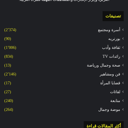
تصنيفات
أسرة ومجتمع
(2٬374)
بورتريه
(90)
ثقافة وأدب
(1٬006)
رائدات TV
(834)
صحة وجمال ورياضة
(13)
فن ومشاهير
(2٬146)
قضايا المرأة
(17)
لقائات
(27)
متابعة
(240)
موضة وجمال
(264)
أكثر المقالات قراءة