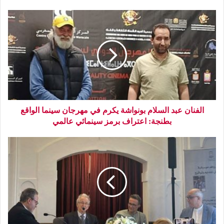
الفنان عبد السلام بونواشة يكرم في مهرجان سينما الواقع
بطنجة: اعتراف برمز سينمائي عالمي