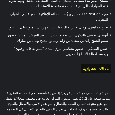
نيسان مصر تبدأ مبيعات “نيسان ماجنيت” المجمعة محليًا، وتُعِيد تعريف
فئة السيارات الرياضية المدمجة متعددة الاستخدامات
مع « The Next Ad » ، إنوي يُسند حملته الإعلانية المقبلة إلى الشباب
المغربي
نجاح جماهيري وفني كبير يكلل فعاليات المهرجان المتوسطي للناظور
أبوظبي تحتفي بالذكرى السابعة والعشرين لعيد العرش المجيد بحضور
سمو الشيخ زايد بن محمد بن زايد وسمو الشيخ نهيان بن مبارك
حسن السلكي.. حضور تشكيلي يثري منتدى “سبو ثقافات وفنون”
ويجسد أصالة الإبداع المغربي
مقالات عشوائية
مجلة رائدات هي مجلة نسائية ورقية إلكترونية تأسست في المملكة المغربية
بمدينة طنجة عام 2012، تعنى بشؤون المرأة العربية في مختلف المجالات.تغطي
مواضيع متنوعة تشمل الصحة والجمال والموضة والأسرة والأطفال والطبخ
والسفر وغيرها. تهدف المجلة إلى تعزيز الوعي والتغيير الإيجابي في المجتمع
العربي، وإبراز الإنجازات والمساهمات المهمة للمرأة العربية.